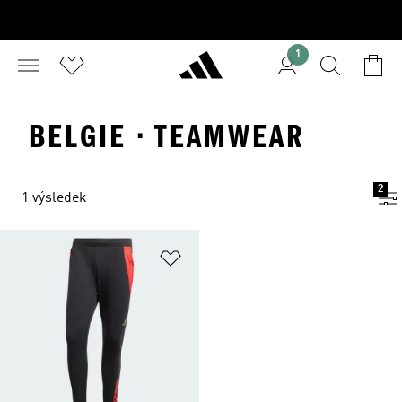
1
BELGIE · TEAMWEAR
2
1 výsledek
Přidat do seznamu přání