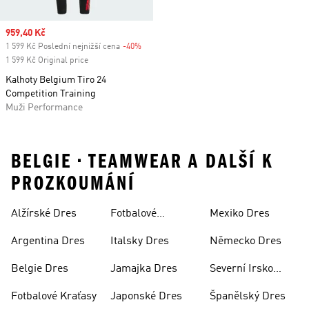
Sale price
959,40 Kč
1 599 Kč Poslední nejnižší cena
-40%
Discount
1 599 Kč Original price
Kalhoty Belgium Tiro 24
Competition Training
Muži Performance
BELGIE • TEAMWEAR A DALŠÍ K
PROZKOUMÁNÍ
Alžírské Dres
Fotbalové
Mexiko Dres
Soupravy
Argentina Dres
Italsky Dres
Německo Dres
Belgie Dres
Jamajka Dres
Severní Irsko
Dres
Fotbalové Kraťasy
Japonské Dres
Španělský Dres