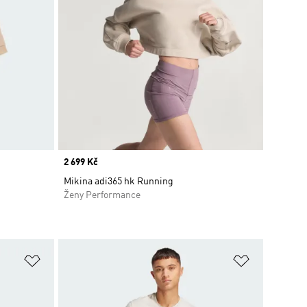
Price
2 699 Kč
Mikina adi365 hk Running
Ženy Performance
Přidat do seznamu přání
Přidat do 