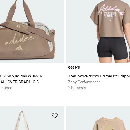
Price
999 Kč
 TAŠKA adidas WOMAN
Tréninkové tričko PrimeLift Graph
ALLOVER GRAPHIC S
Ženy Performance
rmance
2 barvy/ev
namu přání
Přidat do seznamu přání