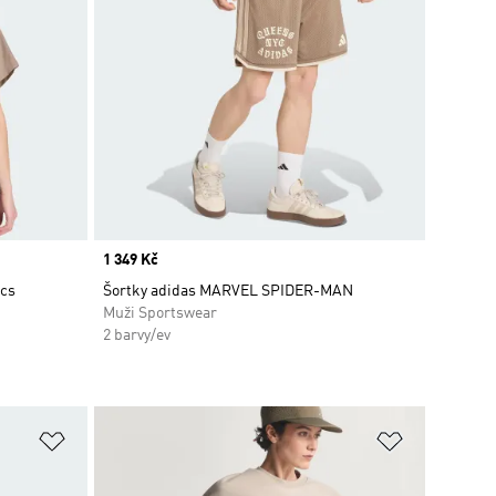
Price
1 349 Kč
ics
Šortky adidas MARVEL SPIDER-MAN
Muži Sportswear
2 barvy/ev
Přidat do seznamu přání
Přidat do 