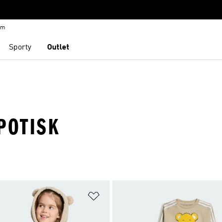
em
Sporty
Outlet
POTISK
namu přání
Přidat do seznamu přání