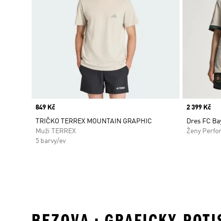
Price
849 Kč
Price
2 399 Kč
TRIČKO TERREX MOUNTAIN GRAPHIC
Dres FC Ba
Muži TERREX
Ženy Perfo
5 barvy/ev
BEZOVA • GRAFICKY POT