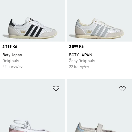
Price
2 799 Kč
Price
2 899 Kč
Boty Japan
BOTY JAPAN
Originals
Ženy Originals
22 barvy/ev
22 barvy/ev
Přidat do seznamu přání
Př