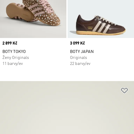
Price
2 899 Kč
Price
3 099 Kč
BOTY TOKYO
BOTY JAPAN
Ženy Originals
Originals
11 barvy/ev
22 barvy/ev
Př