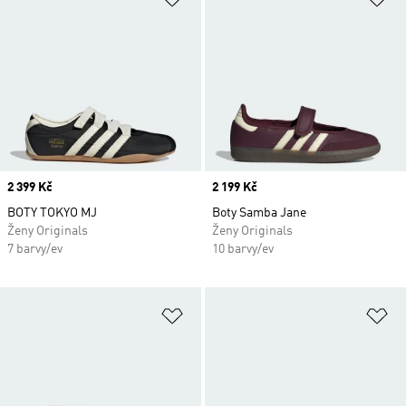
Price
2 399 Kč
Price
2 199 Kč
BOTY TOKYO MJ
Boty Samba Jane
Ženy Originals
Ženy Originals
7 barvy/ev
10 barvy/ev
Přidat do seznamu přání
Př