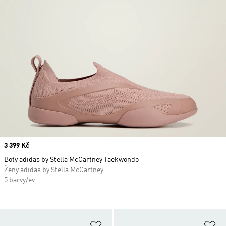
Price
3 399 Kč
Boty adidas by Stella McCartney Taekwondo
Ženy adidas by Stella McCartney
5 barvy/ev
Přidat do seznamu přání
Př