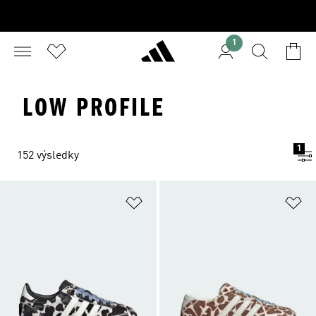
1
LOW PROFILE
1
152 výsledky
Přidat do seznamu přání
Př