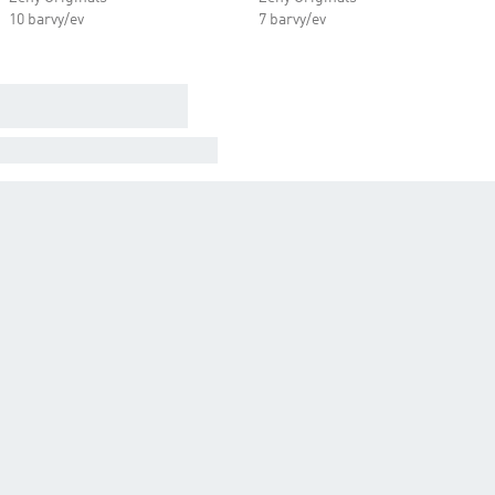
10 barvy/ev
7 barvy/ev