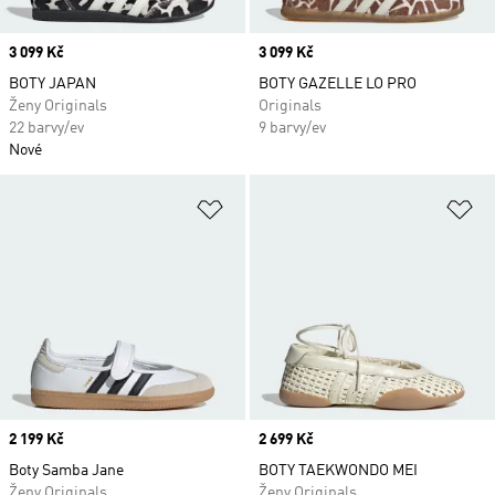
Price
3 099 Kč
Price
3 099 Kč
BOTY JAPAN
BOTY GAZELLE LO PRO
Ženy Originals
Originals
22 barvy/ev
9 barvy/ev
Nové
Přidat do seznamu přání
Př
Price
2 199 Kč
Price
2 699 Kč
Boty Samba Jane
BOTY TAEKWONDO MEI
Ženy Originals
Ženy Originals