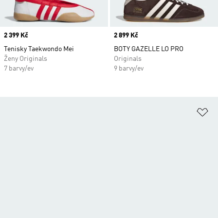
Price
2 399 Kč
Price
2 899 Kč
Tenisky Taekwondo Mei
BOTY GAZELLE LO PRO
Ženy Originals
Originals
7 barvy/ev
9 barvy/ev
Př