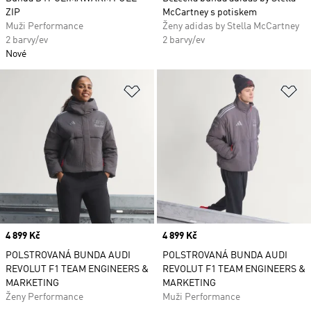
ZIP
McCartney s potiskem
Muži Performance
Ženy adidas by Stella McCartney
2 barvy/ev
2 barvy/ev
Nové
Přidat do seznamu přání
Př
Price
4 899 Kč
Price
4 899 Kč
POLSTROVANÁ BUNDA AUDI
POLSTROVANÁ BUNDA AUDI
REVOLUT F1 TEAM ENGINEERS &
REVOLUT F1 TEAM ENGINEERS &
MARKETING
MARKETING
Ženy Performance
Muži Performance