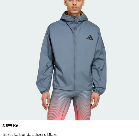
Price
3 599 Kč
Běžecká bunda adizero Blaze