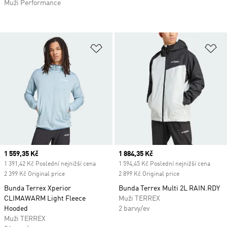
Muži Performance
Přidat do seznamu přání
Př
Current price
1 559,35 Kč
Current price
1 884,35 Kč
1 391,42 Kč Poslední nejnižší cena
1 594,45 Kč Poslední nejnižší cena
2 399 Kč Original price
2 899 Kč Original price
Bunda Terrex Xperior
Bunda Terrex Multi 2L RAIN.RDY
CLIMAWARM Light Fleece
Muži TERREX
Hooded
2 barvy/ev
Muži TERREX