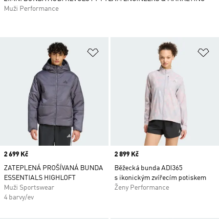
Muži Performance
Přidat do seznamu přání
Př
Price
2 699 Kč
Price
2 899 Kč
ZATEPLENÁ PROŠÍVANÁ BUNDA
Běžecká bunda ADI365
ESSENTIALS HIGHLOFT
s ikonickým zvířecím potiskem
Muži Sportswear
Ženy Performance
4 barvy/ev