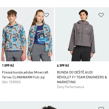
Přidat do seznamu přání
Př
Price
1 099 Kč
Price
4 399 Kč
Flísová bunda adidas Minecraft
BUNDA DO DEŠTĚ AUDI
Terrex CLIMAWARM Full-zip
REVOLUT F1 TEAM ENGINEERS &
Děti TERREX
MARKETING
Ženy Performance
Př