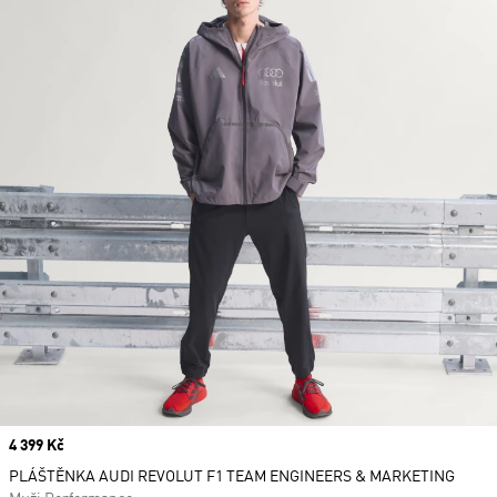
Price
4 399 Kč
PLÁŠTĚNKA AUDI REVOLUT F1 TEAM ENGINEERS & MARKETING