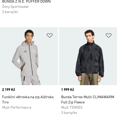
BUNDA Z.N.E. PUFFER DOWN
Ženy Sportswear
2 barvy/ev
Přidat do seznamu přání
Př
Price
2 199 Kč
Price
1 999 Kč
Funkční větrovka na zip Alžírsko
Bunda Terrex Multi CLIMAWARM
Tiro
Full Zip Fleece
Muži Performance
Muži TERREX
3 barvy/ev