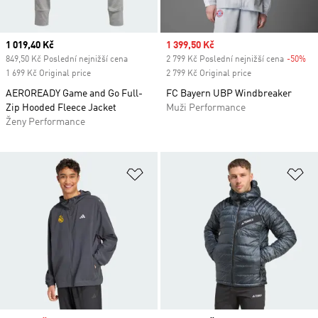
Current price
1 019,40 Kč
Sale price
1 399,50 Kč
849,50 Kč Poslední nejnižší cena
2 799 Kč Poslední nejnižší cena
-50%
Di
1 699 Kč Original price
2 799 Kč Original price
AEROREADY Game and Go Full-
FC Bayern UBP Windbreaker
Zip Hooded Fleece Jacket
Muži Performance
Ženy Performance
Přidat do seznamu přání
Př