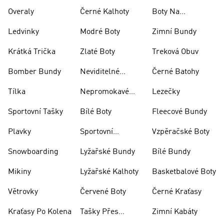
Rugby
Overaly
Černé Kalhoty
Boty Na
Skateboarding
Ledvinky
Modré Boty
Zimní Bundy
Krátká Trička
Zlaté Boty
Treková Obuv
Bomber Bundy
Neviditelné
Černé Batohy
Ponožky
Tílka
Nepromokavé
Lezečky
Bundy
Sportovní Tašky
Bílé Boty
Fleecové Bundy
Plavky
Sportovní
Vzpěračské Boty
Oblečení
Snowboarding
Lyžařské Bundy
Bílé Bundy
Mikiny
Lyžařské Kalhoty
Basketbalové Boty
Větrovky
Červené Boty
Černé Kraťasy
Kraťasy Po Kolena
Tašky Přes
Zimní Kabáty