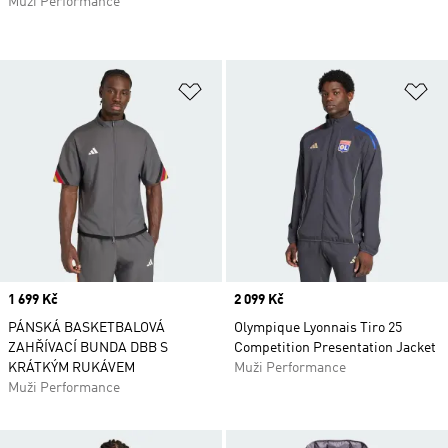
Muži Performance
Přidat do seznamu přání
Př
Price
1 699 Kč
Price
2 099 Kč
PÁNSKÁ BASKETBALOVÁ
Olympique Lyonnais Tiro 25
ZAHŘÍVACÍ BUNDA DBB S
Competition Presentation Jacket
KRÁTKÝM RUKÁVEM
Muži Performance
Muži Performance