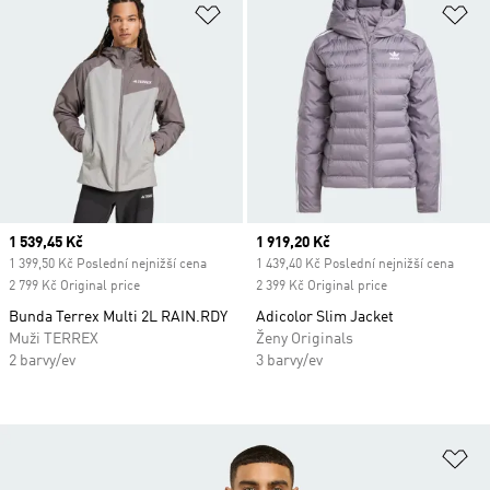
Přidat do seznamu přání
Př
Current price
1 539,45 Kč
Current price
1 919,20 Kč
1 399,50 Kč Poslední nejnižší cena
1 439,40 Kč Poslední nejnižší cena
2 799 Kč Original price
2 399 Kč Original price
Bunda Terrex Multi 2L RAIN.RDY
Adicolor Slim Jacket
Muži TERREX
Ženy Originals
2 barvy/ev
3 barvy/ev
Př