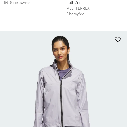
Děti Sportswear
Full-Zip
Muži TERREX
2 barvy/ev
Př