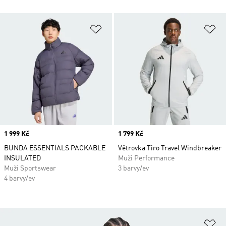
Přidat do seznamu přání
Př
Price
1 999 Kč
Price
1 799 Kč
BUNDA ESSENTIALS PACKABLE
Větrovka Tiro Travel Windbreaker
INSULATED
Muži Performance
Muži Sportswear
3 barvy/ev
4 barvy/ev
Př