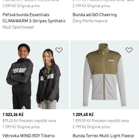
1 649,45 Kč Poslední nejnižší cena
2 199 Kč Poslední nejnižší cena
-30%
Di
3 099 Kč Original price
2 199 Kč Original price
Péřová bunda Essentials
Bunda adi365 Cheering
CLIMAWARM 3-Stripes Synthetic
Ženy Performance
Muži Sportswear
Přidat do seznamu přání
Př
Current price
1 023,36 Kč
Current price
1 209,45 Kč
879,45 Kč Poslední nejnižší cena
1 099,50 Kč Poslední nejnižší cena
1 599 Kč Original price
2 199 Kč Original price
Větrovka WIND.RDY Tiberio
Bunda Terrex Multi Light Fleece