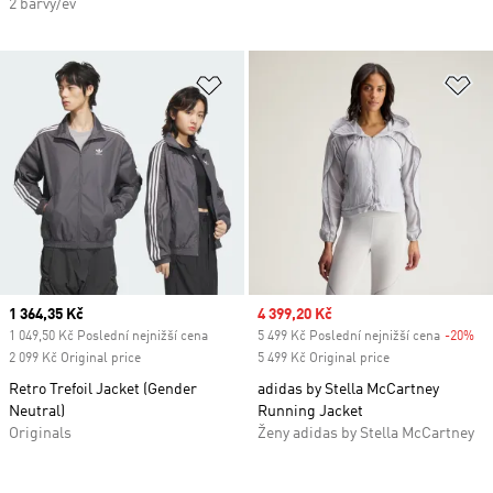
2 barvy/ev
Přidat do seznamu přání
Př
Current price
1 364,35 Kč
Sale price
4 399,20 Kč
1 049,50 Kč Poslední nejnižší cena
5 499 Kč Poslední nejnižší cena
-20%
Di
2 099 Kč Original price
5 499 Kč Original price
Retro Trefoil Jacket (Gender
adidas by Stella McCartney
Neutral)
Running Jacket
Originals
Ženy adidas by Stella McCartney