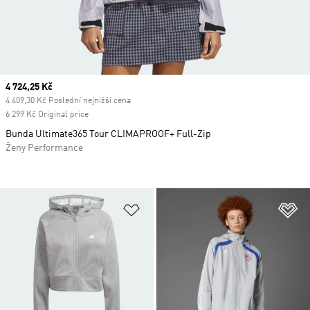
Current price
4 724,25 Kč
4 409,30 Kč Poslední nejnižší cena
6 299 Kč Original price
Bunda Ultimate365 Tour CLIMAPROOF+ Full-Zip
Ženy Performance
Přidat do seznamu přání
Př