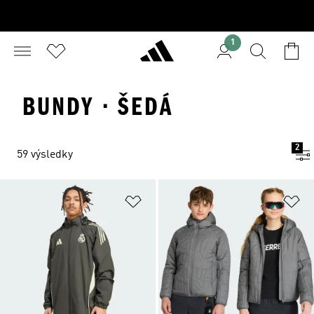
1
BUNDY · ŠEDÁ
2
59 výsledky
Přidat do seznamu přání
Př