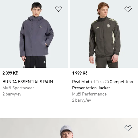
Přidat do seznamu přání
Př
Price
2 399 Kč
Price
1 999 Kč
BUNDA ESSENTIALS RAIN
Real Madrid Tiro 25 Competition
Muži Sportswear
Presentation Jacket
2 barvy/ev
Muži Performance
2 barvy/ev
Př