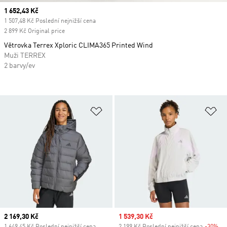
Current price
1 652,43 Kč
1 507,48 Kč Poslední nejnižší cena
2 899 Kč Original price
Větrovka Terrex Xploric CLIMA365 Printed Wind
Muži TERREX
2 barvy/ev
Přidat do seznamu přání
Př
Current price
2 169,30 Kč
Sale price
1 539,30 Kč