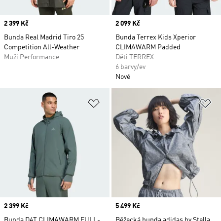
Price
2 399 Kč
Price
2 099 Kč
Bunda Real Madrid Tiro 25
Bunda Terrex Kids Xperior
Competition All-Weather
CLIMAWARM Padded
Muži Performance
Děti TERREX
6 barvy/ev
Nové
Přidat do seznamu přání
Př
Price
2 399 Kč
Price
5 499 Kč
Bunda D4T CLIMAWARM FULL-
Běžecká bunda adidas by Stella