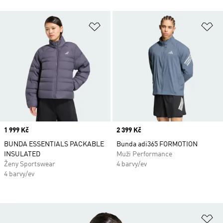
Přidat do seznamu přání
Př
Price
1 999 Kč
Price
2 399 Kč
BUNDA ESSENTIALS PACKABLE
Bunda adi365 FORMOTION
INSULATED
Muži Performance
Ženy Sportswear
4 barvy/ev
4 barvy/ev
Př