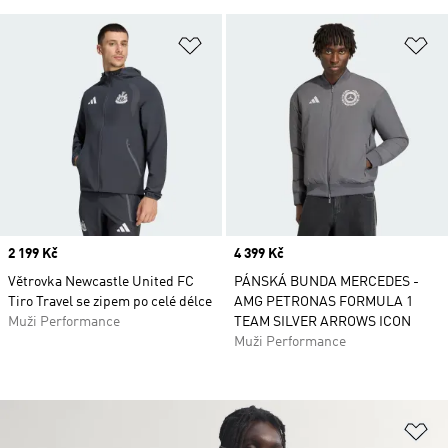
Přidat do seznamu přání
Př
Price
2 199 Kč
Price
4 399 Kč
Větrovka Newcastle United FC
PÁNSKÁ BUNDA MERCEDES -
Tiro Travel se zipem po celé délce
AMG PETRONAS FORMULA 1
Muži Performance
TEAM SILVER ARROWS ICON
Muži Performance
Př