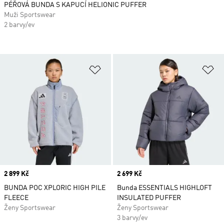
PÉŘOVÁ BUNDA S KAPUCÍ HELIONIC PUFFER
Muži Sportswear
2 barvy/ev
Přidat do seznamu přání
Př
Price
2 899 Kč
Price
2 699 Kč
BUNDA POC XPLORIC HIGH PILE
Bunda ESSENTIALS HIGHLOFT
FLEECE
INSULATED PUFFER
Ženy Sportswear
Ženy Sportswear
3 barvy/ev