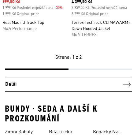
Sale price
999,50 Kč
Current price
4 399,50 Kč
1 999 Kč Poslední nejnižší cena
-50%
Discount
3 959,55 Kč Poslední nejnižší cena
1 999 Kč Original price
8 799 Kč Original price
Real Madrid Track Top
Terrex Techrock CLIMAWARM+
Muži Performance
Down Hooded Jacket
Muži TERREX
Strana: 1 z 2
Další
BUNDY • SEDA A DALŠÍ K
PROZKOUMÁNÍ
Zimní Kabáty
Bílá Trička
Kopačky Na