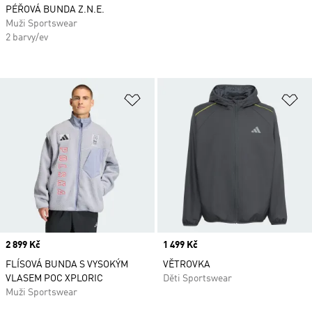
PÉŘOVÁ BUNDA Z.N.E.
Muži Sportswear
2 barvy/ev
Přidat do seznamu přání
Př
Price
2 899 Kč
Price
1 499 Kč
FLÍSOVÁ BUNDA S VYSOKÝM
VĚTROVKA
VLASEM POC XPLORIC
Děti Sportswear
Muži Sportswear