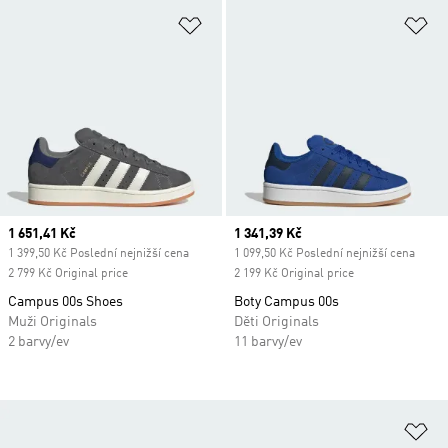
Přidat do seznamu přání
Př
Current price
1 651,41 Kč
Current price
1 341,39 Kč
1 399,50 Kč Poslední nejnižší cena
1 099,50 Kč Poslední nejnižší cena
2 799 Kč Original price
2 199 Kč Original price
Campus 00s Shoes
Boty Campus 00s
Muži Originals
Děti Originals
2 barvy/ev
11 barvy/ev
Př