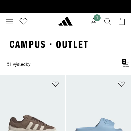
1
CAMPUS · OUTLET
2
51 výsledky
Přidat do seznamu přání
Př