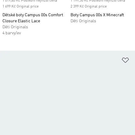
1 019,40 Kč Poslední nejnižší cena
1 199,50 Kč Poslední nejnižší cena
1 699 Kč Original price
2 399 Kč Original price
Dětské boty Campus 00s Comfort
Boty Campus 00s X Minecraft
Closure Elastic Lace
Děti Originals
Děti Originals
4 barvy/ev
Př