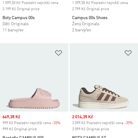
1 099,50 Kč Poslední nejnižší cena
1 399,50 Kč Poslední nejnižší cena
2 199 Kč Original price
2 799 Kč Original price
Boty Campus 00s
Campus 00s Shoes
Děti Originals
Ženy Originals
11 barvy/ev
2 barvy/ev
Přidat do seznamu přání
Př
Sale price
649,35 Kč
Sale price
2 014,35 Kč
999 Kč Poslední nejnižší cena
-35%
Discount
3 099 Kč Poslední nejnižší cena
-35%
Di
999 Kč Original price
3 099 Kč Original price