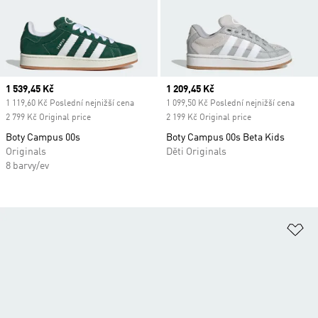
Current price
1 539,45 Kč
Current price
1 209,45 Kč
1 119,60 Kč Poslední nejnižší cena
1 099,50 Kč Poslední nejnižší cena
2 799 Kč Original price
2 199 Kč Original price
Boty Campus 00s
Boty Campus 00s Beta Kids
Originals
Děti Originals
8 barvy/ev
Př