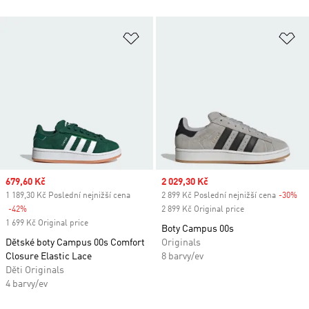
Přidat do seznamu přání
Př
Sale price
679,60 Kč
Sale price
2 029,30 Kč
1 189,30 Kč Poslední nejnižší cena
2 899 Kč Poslední nejnižší cena
-30%
Di
-42%
Discount
2 899 Kč Original price
1 699 Kč Original price
Boty Campus 00s
Dětské boty Campus 00s Comfort
Originals
Closure Elastic Lace
8 barvy/ev
Děti Originals
4 barvy/ev