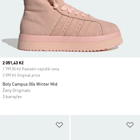
Current price
2 051,43 Kč
1 799,50 Kč Poslední nejnižší cena
3 599 Kč Original price
Boty Campus 00s Winter Mid
Ženy Originals
3 barvy/ev
Přidat do seznamu přání
Př