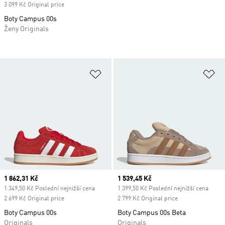
3 099 Kč Original price
Boty Campus 00s
Ženy Originals
Přidat do seznamu přání
Př
Current price
1 862,31 Kč
Current price
1 539,45 Kč
1 349,50 Kč Poslední nejnižší cena
1 399,50 Kč Poslední nejnižší cena
2 699 Kč Original price
2 799 Kč Original price
Boty Campus 00s
Boty Campus 00s Beta
Originals
Originals