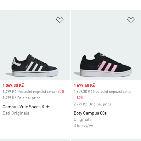
Přidat do seznamu přání
Př
Sale price
1 049,30 Kč
Sale price
1 679,40 Kč
1 499 Kč Poslední nejnižší cena
-30%
Discount
1 959,30 Kč Poslední nejnižší cena
1 499 Kč Original price
-14%
Discount
2 799 Kč Original price
Campus Vulc Shoes Kids
Děti Originals
Boty Campus 00s
Originals
3 barvy/ev