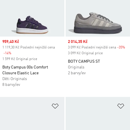
Sale price
959,40 Kč
Sale price
2 014,35 Kč
1 119,30 Kč Poslední nejnižší cena
3 099 Kč Poslední nejnižší cena
-35%
Di
-14%
Discount
3 099 Kč Original price
1 599 Kč Original price
BOTY CAMPUS ST
Boty Campus 00s Comfort
Originals
Closure Elastic Lace
2 barvy/ev
Děti Originals
8 barvy/ev
Přidat do seznamu přání
Př