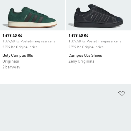
Current price
1 679,40 Kč
Current price
1 679,40 Kč
1 399,50 Kč Poslední nejnižší cena
1 399,50 Kč Poslední nejnižší cena
2 799 Kč Original price
2 799 Kč Original price
Boty Campus 00s
Campus 00s Shoes
Originals
Ženy Originals
2 barvy/ev
Př