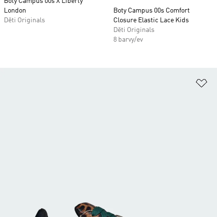
Boty Campus 00s X Liberty
London
Boty Campus 00s Comfort
Děti Originals
Closure Elastic Lace Kids
Děti Originals
8 barvy/ev
Př