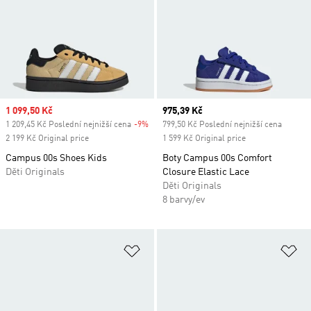
Sale price
1 099,50 Kč
Current price
975,39 Kč
1 209,45 Kč Poslední nejnižší cena
-9%
Discount
799,50 Kč Poslední nejnižší cena
2 199 Kč Original price
1 599 Kč Original price
Campus 00s Shoes Kids
Boty Campus 00s Comfort
Děti Originals
Closure Elastic Lace
Děti Originals
8 barvy/ev
Přidat do seznamu přání
Př