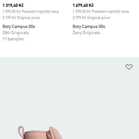
Current price
1 319,40 Kč
Current price
1 679,40 Kč
1 099,50 Kč Poslední nejnižší cena
1 399,50 Kč Poslední nejnižší cena
2 199 Kč Original price
2 799 Kč Original price
Boty Campus 00s
Boty Campus 00s
Děti Originals
Ženy Originals
11 barvy/ev
Př