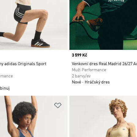
Price
3 599 Kč
ny adidas Originals Sport
Venkovní dres Real Madrid 26/27 A
Muži Performance
rmance
2 barvy/ev
Nové
Hráčský dres
binuj
namu přání
Přidat do seznamu přání