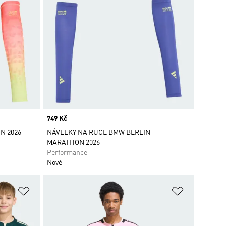
Price
749 Kč
N 2026
NÁVLEKY NA RUCE BMW BERLIN-
MARATHON 2026
Performance
Nové
Přidat do seznamu přání
Přidat do 