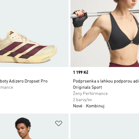
Price
1 199 Kč
boty Adizero Dropset Pro
Podprsenka s lehkou podporou ad
rmance
Originals Sport
Ženy Performance
2 barvy/ev
Nové
Kombinuj
namu přání
Přidat do seznamu přání