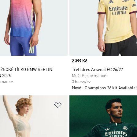
Price
2 399 Kč
ŽECKÉ TÍLKO BMW BERLIN-
Třetí dres Arsenal FC 26/27
 2026
Muži Performance
rmance
3 barvy/ev
Nové
Champions 26 kit Available!
namu přání
Přidat do seznamu přání