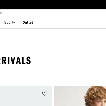
em
Sporty
Outlet
s
RRIVALS
namu přání
Přidat do seznamu přání