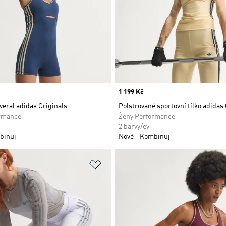
Price
1 199 Kč
veral adidas Originals
Polstrované sportovní tílko adidas
rmance
Ženy Performance
2 barvy/ev
binuj
Nové
Kombinuj
namu přání
Přidat do seznamu přání