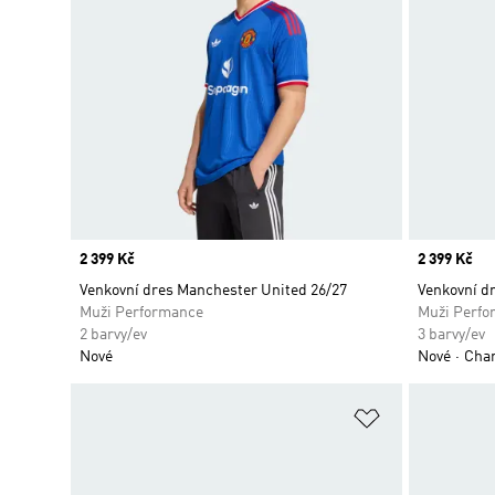
Price
2 399 Kč
Price
2 399 Kč
Venkovní dres Manchester United 26/27
Venkovní dr
Muži Performance
Muži Perfo
2 barvy/ev
3 barvy/ev
Nové
Nové
Cham
Přidat do sez