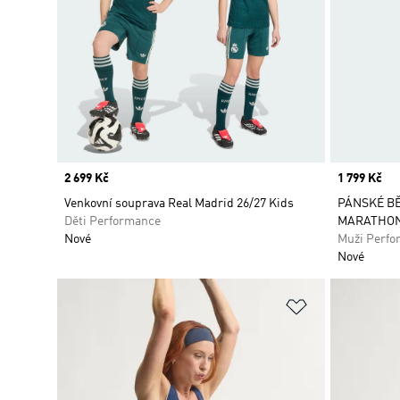
Price
2 699 Kč
Price
1 799 Kč
Venkovní souprava Real Madrid 26/27 Kids
PÁNSKÉ BĚ
Děti Performance
MARATHON
Nové
Muži Perfo
Nové
Přidat do sez