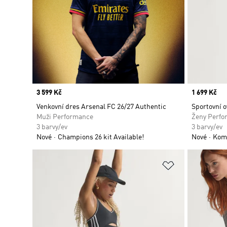
Price
3 599 Kč
Price
1 699 Kč
Venkovní dres Arsenal FC 26/27 Authentic
Sportovní o
Muži Performance
Ženy Perfo
3 barvy/ev
3 barvy/ev
Nové
Champions 26 kit Available!
Nové
Kom
Přidat do sez