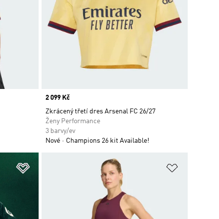
Price
2 099 Kč
Zkrácený třetí dres Arsenal FC 26/27
Ženy Performance
3 barvy/ev
Nové
Champions 26 kit Available!
Přidat do seznamu přání
Přidat do 