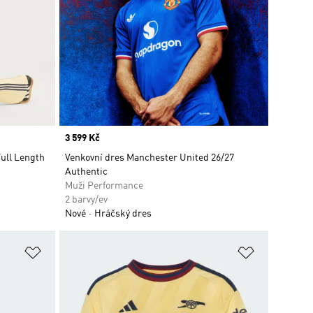
Price
3 599 Kč
Full Length
Venkovní dres Manchester United 26/27
Authentic
Muži Performance
2 barvy/ev
Nové
Hráčský dres
Přidat do seznamu přání
Přidat do 