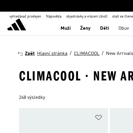
vyhledávač prodejen
Nápověda
objednávky a vrácení zboží
staň se člen
Muži
Ženy
Děti
Obuv
Zpět
Hlavní stránka
CLIMACOOL
New Arrival
CLIMACOOL · NEW A
248 výsledky
Přidat do sez