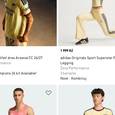
Price
1 999 Kč
třetí dres Arsenal FC 26/27
adidas Originals Sport Superstar 
rmance
Legging
Ženy Performance
pions 26 kit Available!
3 barvy/ev
Nové
Kombinuj
namu přání
Přidat do seznamu přání