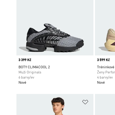
Price
3 399 Kč
Price
3 599 Kč
BOTY CLIMACOOL 2
Tréninkové 
Muži Originals
Ženy Perfo
6 barvy/ev
4 barvy/ev
Nové
Nové
Přidat do sez