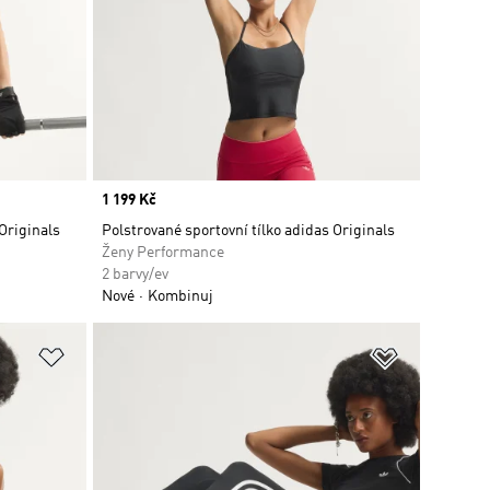
Price
1 199 Kč
 Originals
Polstrované sportovní tílko adidas Originals
Ženy Performance
2 barvy/ev
Nové
Kombinuj
Přidat do seznamu přání
Přidat do 