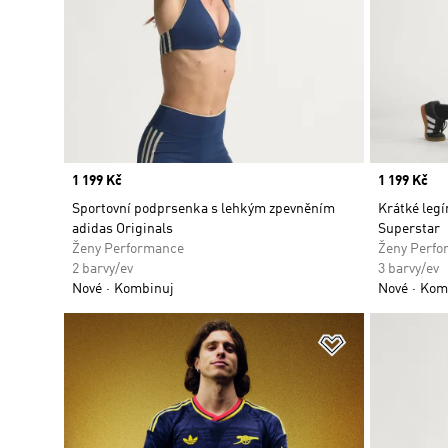
Price
1 199 Kč
Price
1 199 Kč
Sportovní podprsenka s lehkým zpevněním
Krátké legí
adidas Originals
Superstar
Ženy Performance
Ženy Perfo
2 barvy/ev
3 barvy/ev
Nové
Kombinuj
Nové
Kom
Přidat do sez