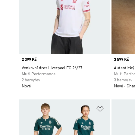
Price
2 399 Kč
Price
3 599 Kč
Venkovní dres Liverpool FC 26/27
Autentický 
Muži Performance
Muži Perfo
2 barvy/ev
3 barvy/ev
Nové
Nové
Cham
Přidat do sez