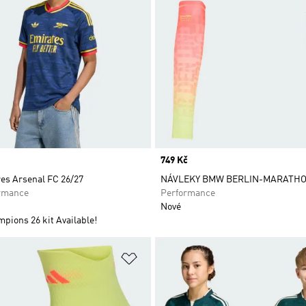
Price
749 Kč
es Arsenal FC 26/27
NÁVLEKY BMW BERLIN-MARATHO
rmance
Performance
Nové
pions 26 kit Available!
namu přání
Přidat do seznamu přání