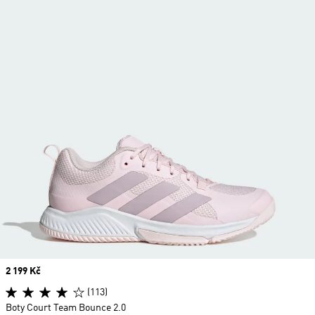
Price
2 199 Kč
(113)
Boty Court Team Bounce 2.0