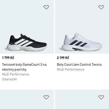
Přidat do seznamu přání
Př
Price
1 799 Kč
Price
2 199 Kč
Tenisové boty GameCourt 3 na
Boty CourtJam Control Tennis
všechny povrchy
Muži Performance
Muži Performance
3 barvy/ev
Přidat do seznamu přání
Př