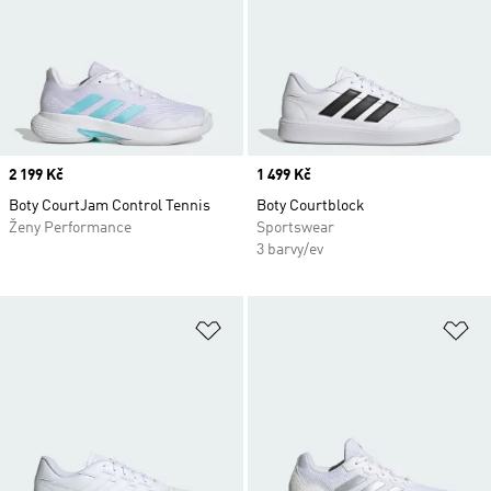
Price
2 199 Kč
Price
1 499 Kč
Boty CourtJam Control Tennis
Boty Courtblock
Ženy Performance
Sportswear
3 barvy/ev
Přidat do seznamu přání
Př