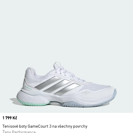
Price
1 799 Kč
Tenisové boty GameCourt 3 na všechny povrchy
Ženy Performance