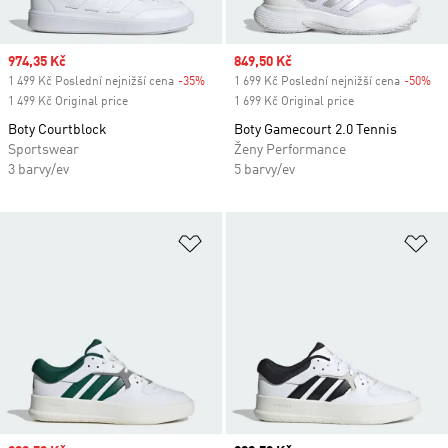
Sale price
974,35 Kč
Sale price
849,50 Kč
1 499 Kč Poslední nejnižší cena
-35%
Discount
1 699 Kč Poslední nejnižší cena
-50%
Di
1 499 Kč Original price
1 699 Kč Original price
Boty Courtblock
Boty Gamecourt 2.0 Tennis
Sportswear
Ženy Performance
3 barvy/ev
5 barvy/ev
Přidat do seznamu přání
Př