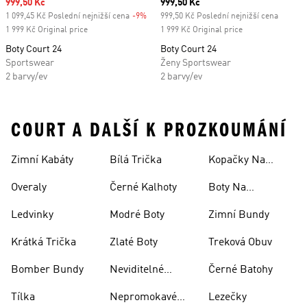
Sale price
999,50 Kč
Current price
999,50 Kč
1 099,45 Kč Poslední nejnižší cena
-9%
Discount
999,50 Kč Poslední nejnižší cena
1 999 Kč Original price
1 999 Kč Original price
Boty Court 24
Boty Court 24
Sportswear
Ženy Sportswear
2 barvy/ev
2 barvy/ev
COURT A DALŠÍ K PROZKOUMÁNÍ
Zimní Kabáty
Bílá Trička
Kopačky Na
Rugby
Overaly
Černé Kalhoty
Boty Na
Skateboarding
Ledvinky
Modré Boty
Zimní Bundy
Krátká Trička
Zlaté Boty
Treková Obuv
Bomber Bundy
Neviditelné
Černé Batohy
Ponožky
Tílka
Nepromokavé
Lezečky