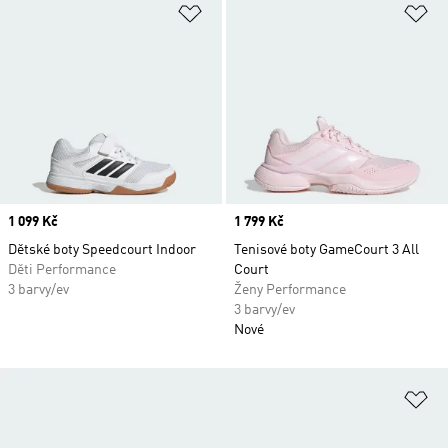
Přidat do seznamu přání
Př
Price
1 099 Kč
Price
1 799 Kč
Dětské boty Speedcourt Indoor
Tenisové boty GameCourt 3 All
Děti Performance
Court
3 barvy/ev
Ženy Performance
3 barvy/ev
Nové
Př