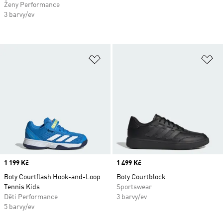
Ženy Performance
3 barvy/ev
Přidat do seznamu přání
Př
Price
1 199 Kč
Price
1 499 Kč
Boty Courtflash Hook-and-Loop
Boty Courtblock
Tennis Kids
Sportswear
Děti Performance
3 barvy/ev
5 barvy/ev