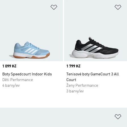
Přidat do seznamu přání
Př
Price
1 099 Kč
Price
1 799 Kč
Boty Speedcourt Indoor Kids
Tenisové boty GameCourt 3 All
Děti Performance
Court
4 barvy/ev
Ženy Performance
3 barvy/ev
Př