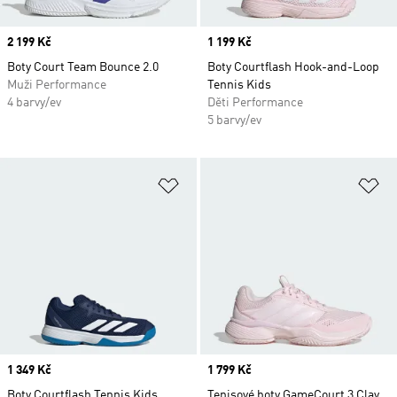
Price
2 199 Kč
Price
1 199 Kč
Boty Court Team Bounce 2.0
Boty Courtflash Hook-and-Loop
Muži Performance
Tennis Kids
4 barvy/ev
Děti Performance
5 barvy/ev
Přidat do seznamu přání
Př
Price
1 349 Kč
Price
1 799 Kč
Boty Courtflash Tennis Kids
Tenisové boty GameCourt 3 Clay