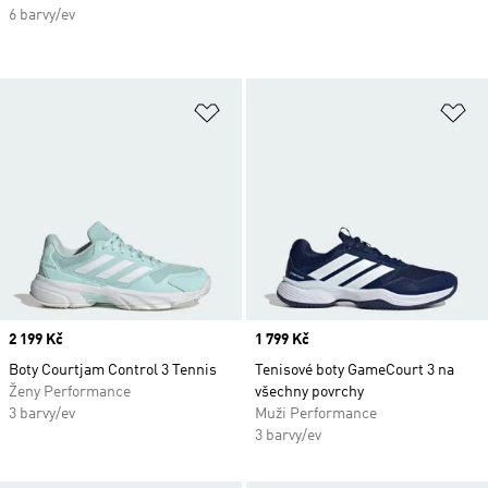
6 barvy/ev
Přidat do seznamu přání
Př
Price
2 199 Kč
Price
1 799 Kč
Boty Courtjam Control 3 Tennis
Tenisové boty GameCourt 3 na
Ženy Performance
všechny povrchy
3 barvy/ev
Muži Performance
3 barvy/ev