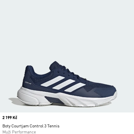
Price
2 199 Kč
Boty Courtjam Control 3 Tennis
Muži Performance