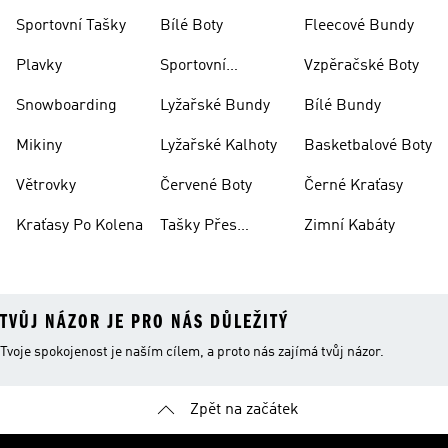
Bundy
Sportovní Tašky
Bílé Boty
Fleecové Bundy
Plavky
Sportovní
Vzpěračské Boty
Oblečení
Snowboarding
Lyžařské Bundy
Bílé Bundy
Mikiny
Lyžařské Kalhoty
Basketbalové Boty
Větrovky
Červené Boty
Černé Kraťasy
Kraťasy Po Kolena
Tašky Přes
Zimní Kabáty
Rameno
TVŮJ NÁZOR JE PRO NÁS DŮLEŽITÝ
Tvoje spokojenost je naším cílem, a proto nás zajímá tvůj názor.
Zpět na začátek