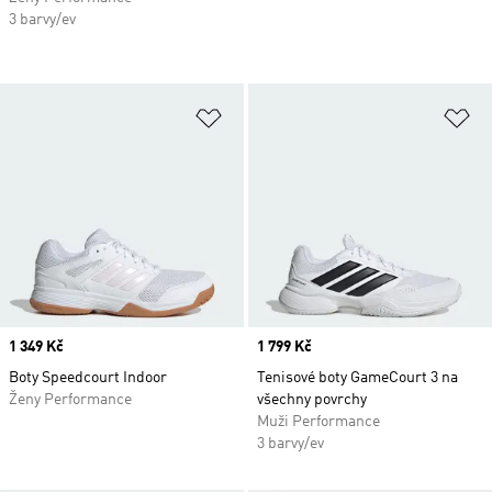
3 barvy/ev
Přidat do seznamu přání
Př
Price
1 349 Kč
Price
1 799 Kč
Boty Speedcourt Indoor
Tenisové boty GameCourt 3 na
Ženy Performance
všechny povrchy
Muži Performance
3 barvy/ev