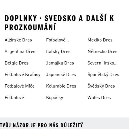
DOPLNKY • SVEDSKO A DALŠÍ K
PROZKOUMÁNÍ
Alžírské Dres
Fotbalové
Mexiko Dres
Soupravy
Argentina Dres
Italsky Dres
Německo Dres
Belgie Dres
Jamajka Dres
Severní Irsko
Dres
Fotbalové Kraťasy
Japonské Dres
Španělský Dres
Fotbalové Míče
Kolumbie Dres
Švédský Dres
Fotbalové
Kopačky
Wales Dres
Oblečení
TVŮJ NÁZOR JE PRO NÁS DŮLEŽITÝ