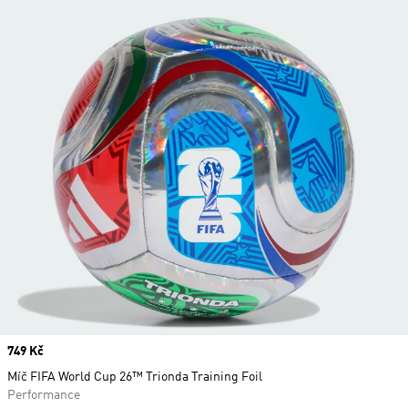
Price
749 Kč
Míč FIFA World Cup 26™ Trionda Training Foil
Performance