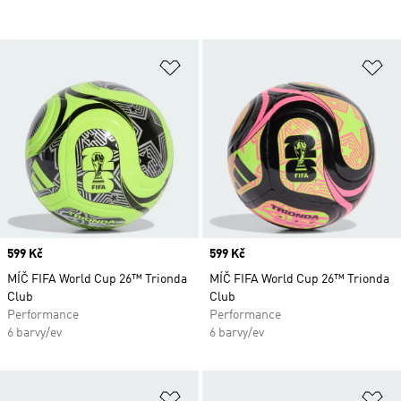
Přidat do seznamu přání
Př
Price
599 Kč
Price
599 Kč
MÍČ FIFA World Cup 26™ Trionda
MÍČ FIFA World Cup 26™ Trionda
Club
Club
Performance
Performance
6 barvy/ev
6 barvy/ev
Přidat do seznamu přání
Př