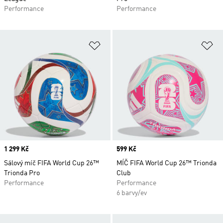
Performance
Performance
Přidat do seznamu přání
Př
Price
1 299 Kč
Price
599 Kč
Sálový míč FIFA World Cup 26™
MÍČ FIFA World Cup 26™ Trionda
Trionda Pro
Club
Performance
Performance
6 barvy/ev