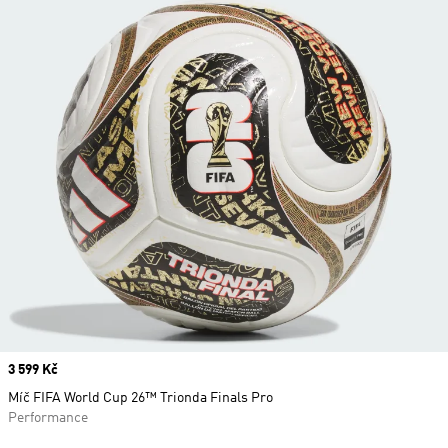
Price
3 599 Kč
Míč FIFA World Cup 26™ Trionda Finals Pro
Performance