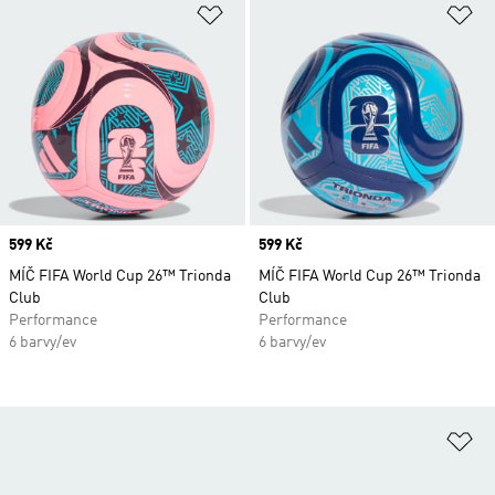
Přidat do seznamu přání
Př
Price
599 Kč
Price
599 Kč
MÍČ FIFA World Cup 26™ Trionda
MÍČ FIFA World Cup 26™ Trionda
Club
Club
Performance
Performance
6 barvy/ev
6 barvy/ev
Př