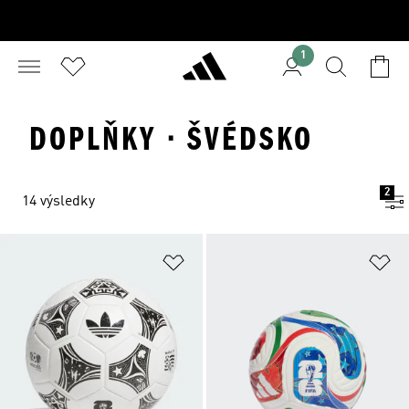
1
DOPLŇKY · ŠVÉDSKO
2
14 výsledky
Přidat do seznamu přání
Př