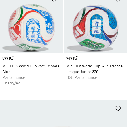
Price
599 Kč
Price
749 Kč
MÍČ FIFA World Cup 26™ Trionda
Míč FIFA World Cup 26™ Trionda
Club
League Junior 350
Performance
Děti Performance
6 barvy/ev
Př