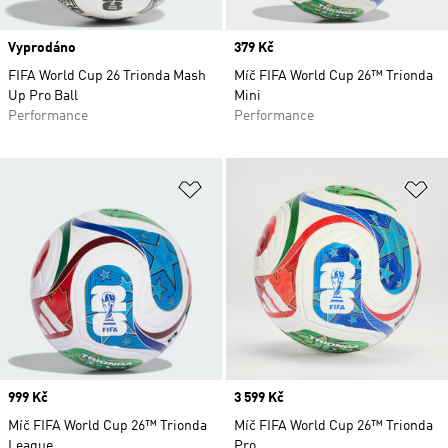
Vyprodáno
Price
379 Kč
FIFA World Cup 26 Trionda Mash
Míč FIFA World Cup 26™ Trionda
Up Pro Ball
Mini
Performance
Performance
Přidat do seznamu přání
Př
Price
999 Kč
Price
3 599 Kč
Míč FIFA World Cup 26™ Trionda
Míč FIFA World Cup 26™ Trionda
League
Pro