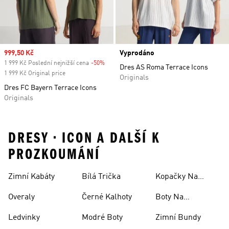
Sale price
999,50 Kč
Vyprodáno
1 999 Kč Poslední nejnižší cena
-50%
Discount
Dres AS Roma Terrace Icons
1 999 Kč Original price
Originals
Dres FC Bayern Terrace Icons
Originals
DRESY • ICON A DALŠÍ K
PROZKOUMÁNÍ
Zimní Kabáty
Bílá Trička
Kopačky Na
Rugby
Overaly
Černé Kalhoty
Boty Na
Skateboarding
Ledvinky
Modré Boty
Zimní Bundy