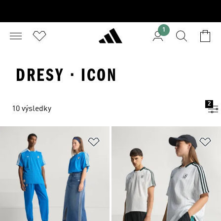
1
DRESY · ICON
2
10 výsledky
Přidat do seznamu přání
Př