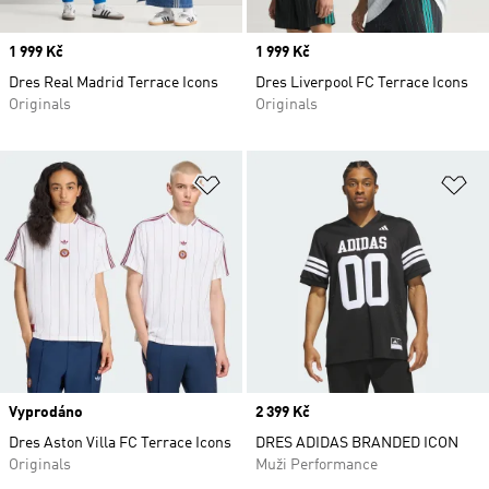
Price
1 999 Kč
Price
1 999 Kč
Dres Real Madrid Terrace Icons
Dres Liverpool FC Terrace Icons
Originals
Originals
Přidat do seznamu přání
Př
Vyprodáno
Price
2 399 Kč
Dres Aston Villa FC Terrace Icons
DRES ADIDAS BRANDED ICON
Originals
Muži Performance