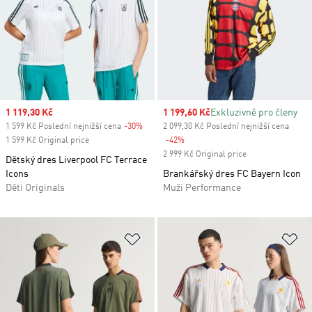
Sale price
1 119,30 Kč
Sale price
1 199,60 Kč
Exkluzivně pro členy
1 599 Kč Poslední nejnižší cena
-30%
Discount
2 099,30 Kč Poslední nejnižší cena
1 599 Kč Original price
-42%
Discount
2 999 Kč Original price
Dětský dres Liverpool FC Terrace
Icons
Brankářský dres FC Bayern Icon
Děti Originals
Muži Performance
Přidat do seznamu přání
Př