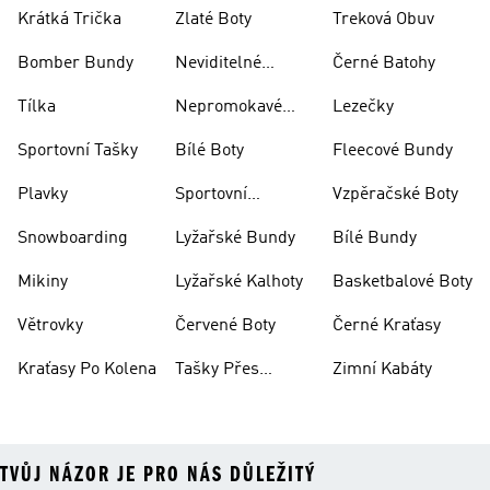
Krátká Trička
Zlaté Boty
Treková Obuv
Bomber Bundy
Neviditelné
Černé Batohy
Ponožky
Tílka
Nepromokavé
Lezečky
Bundy
Sportovní Tašky
Bílé Boty
Fleecové Bundy
Plavky
Sportovní
Vzpěračské Boty
Oblečení
Snowboarding
Lyžařské Bundy
Bílé Bundy
Mikiny
Lyžařské Kalhoty
Basketbalové Boty
Větrovky
Červené Boty
Černé Kraťasy
Kraťasy Po Kolena
Tašky Přes
Zimní Kabáty
Rameno
TVŮJ NÁZOR JE PRO NÁS DŮLEŽITÝ