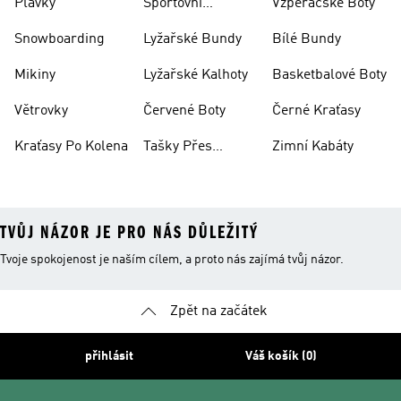
Plavky
Sportovní
Vzpěračské Boty
Oblečení
Snowboarding
Lyžařské Bundy
Bílé Bundy
Mikiny
Lyžařské Kalhoty
Basketbalové Boty
Větrovky
Červené Boty
Černé Kraťasy
Kraťasy Po Kolena
Tašky Přes
Zimní Kabáty
Rameno
TVŮJ NÁZOR JE PRO NÁS DŮLEŽITÝ
Tvoje spokojenost je naším cílem, a proto nás zajímá tvůj názor.
Zpět na začátek
přihlásit
Váš košík (0)