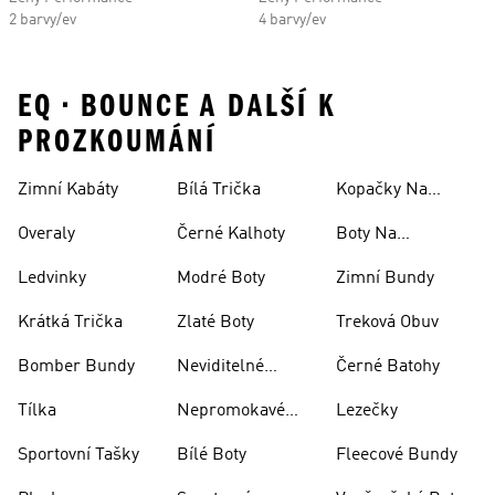
2 barvy/ev
4 barvy/ev
EQ • BOUNCE A DALŠÍ K
PROZKOUMÁNÍ
Zimní Kabáty
Bílá Trička
Kopačky Na
Rugby
Overaly
Černé Kalhoty
Boty Na
Skateboarding
Ledvinky
Modré Boty
Zimní Bundy
Krátká Trička
Zlaté Boty
Treková Obuv
Bomber Bundy
Neviditelné
Černé Batohy
Ponožky
Tílka
Nepromokavé
Lezečky
Bundy
Sportovní Tašky
Bílé Boty
Fleecové Bundy