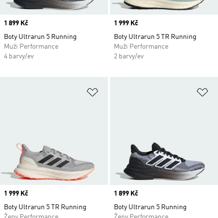
Price
1 899 Kč
Price
1 999 Kč
Boty Ultrarun 5 Running
Boty Ultrarun 5 TR Running
Muži Performance
Muži Performance
4 barvy/ev
2 barvy/ev
Přidat do seznamu přání
Př
Price
1 999 Kč
Price
1 899 Kč
Boty Ultrarun 5 TR Running
Boty Ultrarun 5 Running
Ženy Performance
Ženy Performance