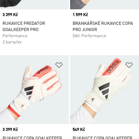
Price
3 399 Kč
Price
1 599 Kč
RUKAVICE PREDATOR
BRANKÁŘSKÉ RUKAVICE COPA
GOALKEEPER PRO
PRO JUNIOR
Performance
Děti Performance
2 barvy/ev
Přidat do seznamu přání
Př
Price
3 399 Kč
Price
549 Kč
RUKAVICE COPA GOALKEEPER
RUKAVICE COPA GOALKEEPER