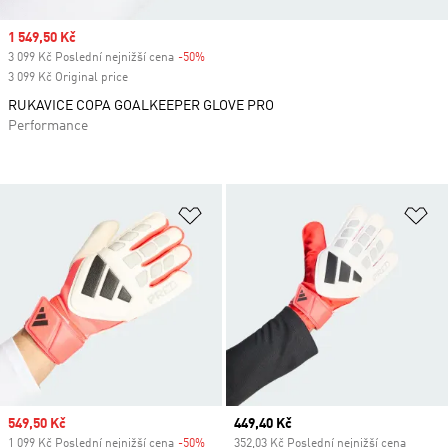
Sale price
1 549,50 Kč
3 099 Kč Poslední nejnižší cena
-50%
Discount
3 099 Kč Original price
RUKAVICE COPA GOALKEEPER GLOVE PRO
Performance
Přidat do seznamu přání
Př
Sale price
549,50 Kč
Current price
449,40 Kč
1 099 Kč Poslední nejnižší cena
-50%
Discount
352,03 Kč Poslední nejnižší cena