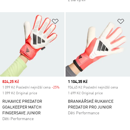
2 barvy/ev
Přidat do seznamu přání
Př
Sale price
824,25 Kč
Current price
1 104,35 Kč
1 099 Kč Poslední nejnižší cena
-25%
Discount
934,45 Kč Poslední nejnižší cena
1 099 Kč Original price
1 699 Kč Original price
RUKAVICE PREDATOR
BRANKÁŘSKÉ RUKAVICE
GOALKEEPER MATCH
PREDATOR PRO JUNIOR
FINGERSAVE JUNIOR
Děti Performance
Děti Performance