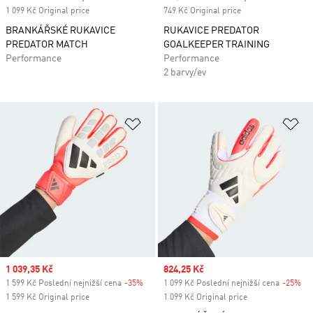
1 099 Kč Original price
749 Kč Original price
BRANKÁŘSKÉ RUKAVICE
RUKAVICE PREDATOR
PREDATOR MATCH
GOALKEEPER TRAINING
Performance
Performance
2 barvy/ev
Přidat do seznamu přání
Př
Sale price
1 039,35 Kč
Sale price
824,25 Kč
1 599 Kč Poslední nejnižší cena
-35%
Discount
1 099 Kč Poslední nejnižší cena
-25%
Di
1 599 Kč Original price
1 099 Kč Original price