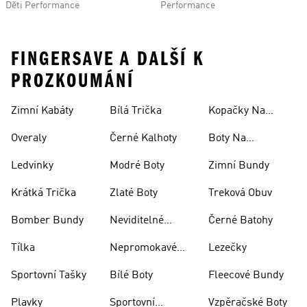
Děti Performance
Performance
FINGERSAVE A DALŠÍ K
PROZKOUMÁNÍ
Zimní Kabáty
Bílá Trička
Kopačky Na
Rugby
Overaly
Černé Kalhoty
Boty Na
Skateboarding
Ledvinky
Modré Boty
Zimní Bundy
Krátká Trička
Zlaté Boty
Treková Obuv
Bomber Bundy
Neviditelné
Černé Batohy
Ponožky
Tílka
Nepromokavé
Lezečky
Bundy
Sportovní Tašky
Bílé Boty
Fleecové Bundy
Plavky
Sportovní
Vzpěračské Boty