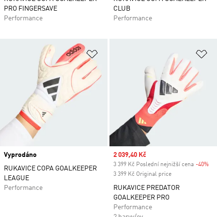
PRO FINGERSAVE
CLUB
Performance
Performance
Přidat do seznamu přání
Př
Vyprodáno
Sale price
2 039,40 Kč
3 399 Kč Poslední nejnižší cena
-40%
Di
RUKAVICE COPA GOALKEEPER
3 399 Kč Original price
LEAGUE
Performance
RUKAVICE PREDATOR
GOALKEEPER PRO
Performance