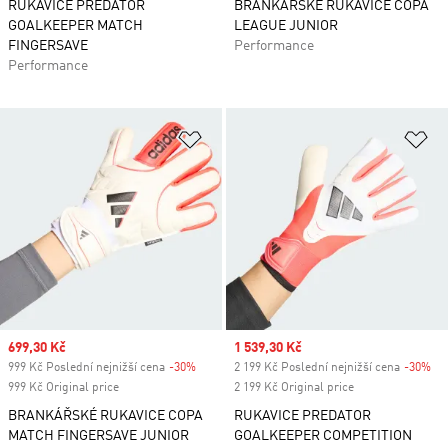
RUKAVICE PREDATOR
BRANKÁŘSKÉ RUKAVICE COPA
GOALKEEPER MATCH
LEAGUE JUNIOR
FINGERSAVE
Performance
Performance
Přidat do seznamu přání
Př
Sale price
699,30 Kč
Sale price
1 539,30 Kč
999 Kč Poslední nejnižší cena
-30%
Discount
2 199 Kč Poslední nejnižší cena
-30%
Di
999 Kč Original price
2 199 Kč Original price
BRANKÁŘSKÉ RUKAVICE COPA
RUKAVICE PREDATOR
MATCH FINGERSAVE JUNIOR
GOALKEEPER COMPETITION