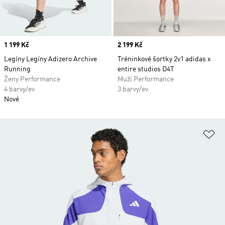
Price
1 199 Kč
Price
2 199 Kč
Legíny Legíny Adizero Archive
Tréninkové šortky 2v1 adidas x
Running
entire studios D4T
Ženy Performance
Muži Performance
4 barvy/ev
3 barvy/ev
Nové
Př