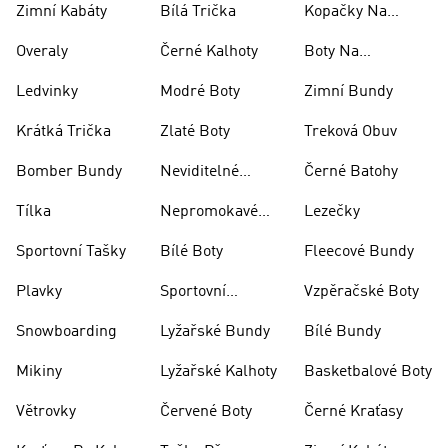
Zimní Kabáty
Bílá Trička
Kopačky Na
Rugby
Overaly
Černé Kalhoty
Boty Na
Skateboarding
Ledvinky
Modré Boty
Zimní Bundy
Krátká Trička
Zlaté Boty
Treková Obuv
Bomber Bundy
Neviditelné
Černé Batohy
Ponožky
Tílka
Nepromokavé
Lezečky
Bundy
Sportovní Tašky
Bílé Boty
Fleecové Bundy
Plavky
Sportovní
Vzpěračské Boty
Oblečení
Snowboarding
Lyžařské Bundy
Bílé Bundy
Mikiny
Lyžařské Kalhoty
Basketbalové Boty
Větrovky
Červené Boty
Černé Kraťasy