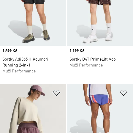
Price
1 899 Kč
Price
1 199 Kč
Šortky Adi365 H.Koumori
Šortky D4T PrimeLift Aop
Running 2-In-1
Muži Performance
Muži Performance
Přidat do seznamu přání
Př