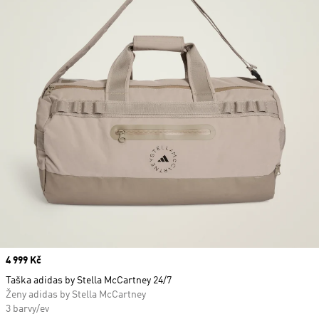
Price
4 999 Kč
Taška adidas by Stella McCartney 24/7
Ženy adidas by Stella McCartney
3 barvy/ev