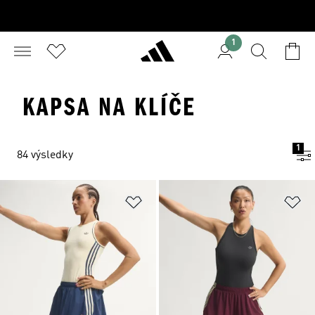
1
KAPSA NA KLÍČE
1
84 výsledky
Přidat do seznamu přání
Př