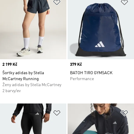
Přidat do seznamu přání
Př
Price
2 199 Kč
Price
379 Kč
Šortky adidas by Stella
BATOH TIRO GYMSACK
McCartney Running
Performance
Ženy adidas by Stella McCartney
2 barvy/ev
Přidat do seznamu přání
Př