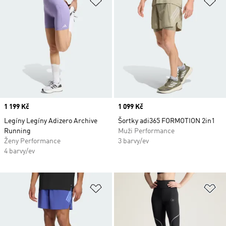
Price
1 199 Kč
Price
1 099 Kč
Legíny Legíny Adizero Archive
Šortky adi365 FORMOTION 2in1
Running
Muži Performance
Ženy Performance
3 barvy/ev
4 barvy/ev
Přidat do seznamu přání
Př