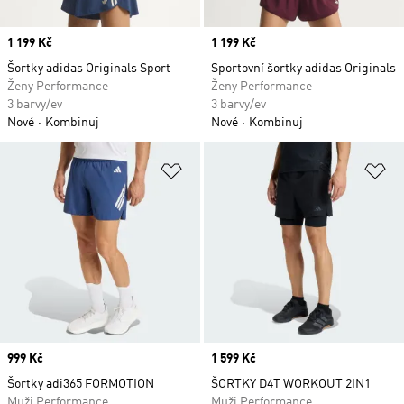
Price
1 199 Kč
Price
1 199 Kč
Šortky adidas Originals Sport
Sportovní šortky adidas Originals
Ženy Performance
Ženy Performance
3 barvy/ev
3 barvy/ev
Nové
Kombinuj
Nové
Kombinuj
Přidat do seznamu přání
Př
Price
999 Kč
Price
1 599 Kč
Šortky adi365 FORMOTION
ŠORTKY D4T WORKOUT 2IN1
Muži Performance
Muži Performance