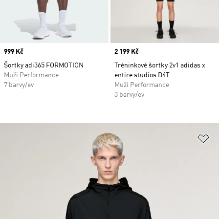
Price
999 Kč
Price
2 199 Kč
Šortky adi365 FORMOTION
Tréninkové šortky 2v1 adidas x
Muži Performance
entire studios D4T
7 barvy/ev
Muži Performance
3 barvy/ev
Př