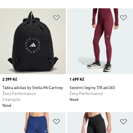
Přidat do seznamu přání
Př
Price
2 399 Kč
Price
1 699 Kč
Taška adidas by Stella McCartney
Sezónní legíny 7/8 adi365
Ženy Performance
Ženy Performance
2 barvy/ev
Nové
Nové
Přidat do seznamu přání
Př