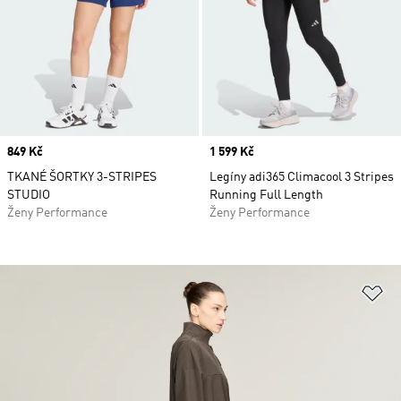
Price
849 Kč
Price
1 599 Kč
TKANÉ ŠORTKY 3-STRIPES
Legíny adi365 Climacool 3 Stripes
STUDIO
Running Full Length
Ženy Performance
Ženy Performance
Př