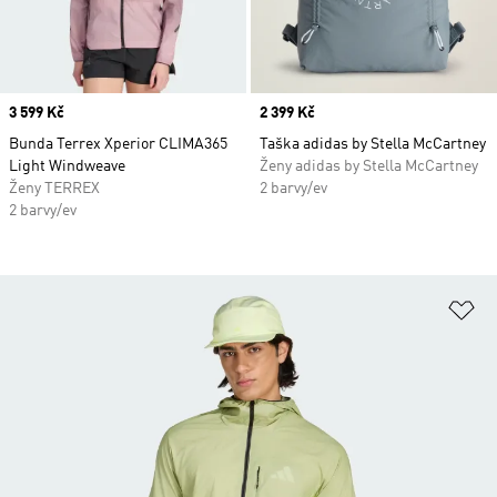
Price
3 599 Kč
Price
2 399 Kč
Bunda Terrex Xperior CLIMA365
Taška adidas by Stella McCartney
Light Windweave
Ženy adidas by Stella McCartney
Ženy TERREX
2 barvy/ev
2 barvy/ev
Př