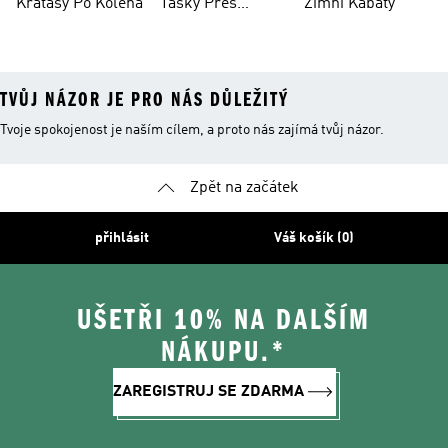
Kraťasy Po Kolena
Tašky Přes
Zimní Kabáty
Rameno
TVŮJ NÁZOR JE PRO NÁS DŮLEŽITÝ
Tvoje spokojenost je naším cílem, a proto nás zajímá tvůj názor.
Zpět na začátek
přihlásit
Váš košík (0)
UŠETŘI 10% NA DALŠÍM
NÁKUPU.*
ZAREGISTRUJ SE ZDARMA