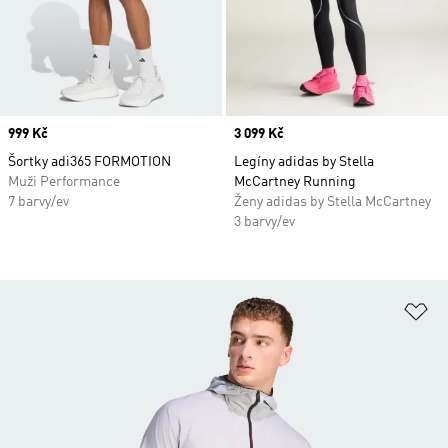
Price
999 Kč
Price
3 099 Kč
Šortky adi365 FORMOTION
Legíny adidas by Stella
Muži Performance
McCartney Running
7 barvy/ev
Ženy adidas by Stella McCartney
3 barvy/ev
Př