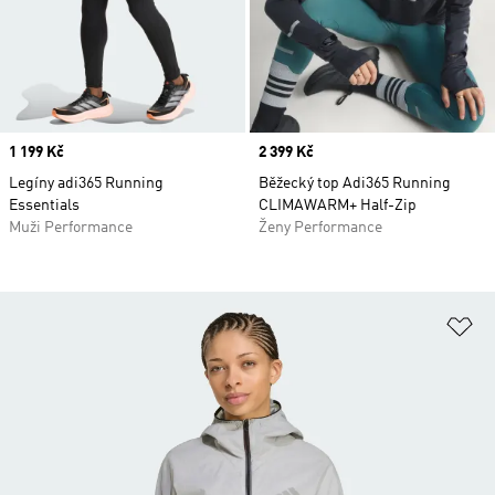
Price
1 199 Kč
Price
2 399 Kč
Legíny adi365 Running
Běžecký top Adi365 Running
Essentials
CLIMAWARM+ Half-Zip
Muži Performance
Ženy Performance
Př