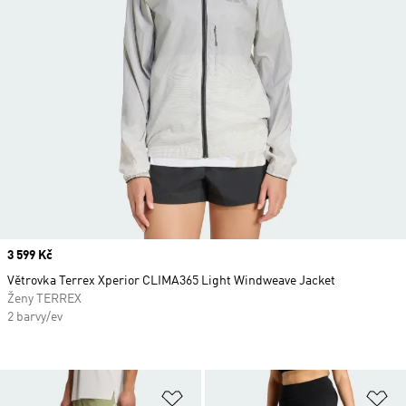
Price
3 599 Kč
Větrovka Terrex Xperior CLIMA365 Light Windweave Jacket
Ženy TERREX
2 barvy/ev
Přidat do seznamu přání
Př