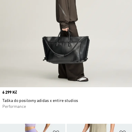
Price
6 299 Kč
Taška do posilovny adidas x entire studios
Performance
Přidat do seznamu přání
Př