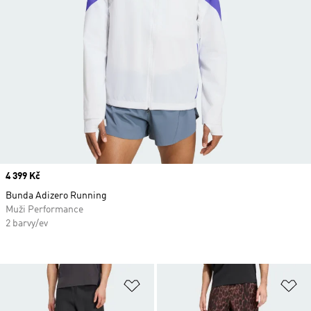
Price
4 399 Kč
Bunda Adizero Running
Muži Performance
2 barvy/ev
Přidat do seznamu přání
Př