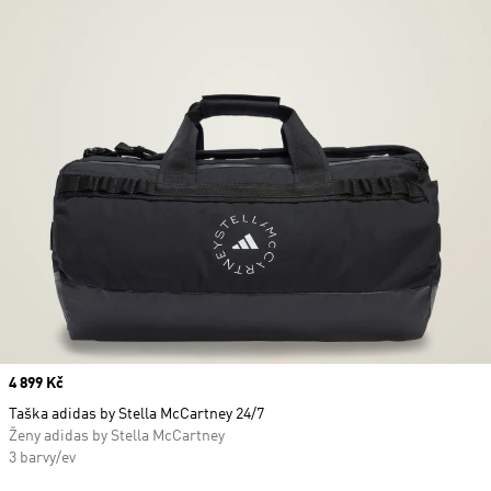
Price
4 899 Kč
Taška adidas by Stella McCartney 24/7
Ženy adidas by Stella McCartney
3 barvy/ev