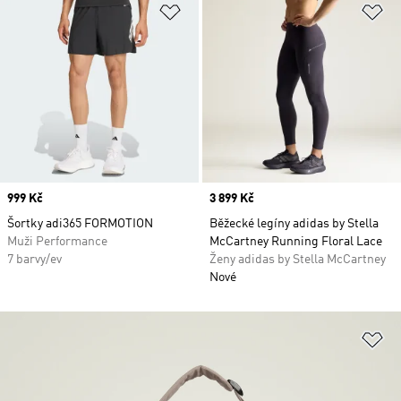
Přidat do seznamu přání
Př
Price
999 Kč
Price
3 899 Kč
Šortky adi365 FORMOTION
Běžecké legíny adidas by Stella
Muži Performance
McCartney Running Floral Lace
7 barvy/ev
Ženy adidas by Stella McCartney
Nové
Př