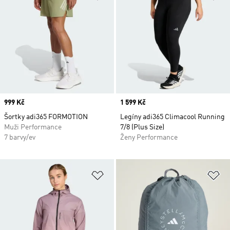
Price
999 Kč
Price
1 599 Kč
Šortky adi365 FORMOTION
Legíny adi365 Climacool Running
Muži Performance
7/8 (Plus Size)
7 barvy/ev
Ženy Performance
Přidat do seznamu přání
Př