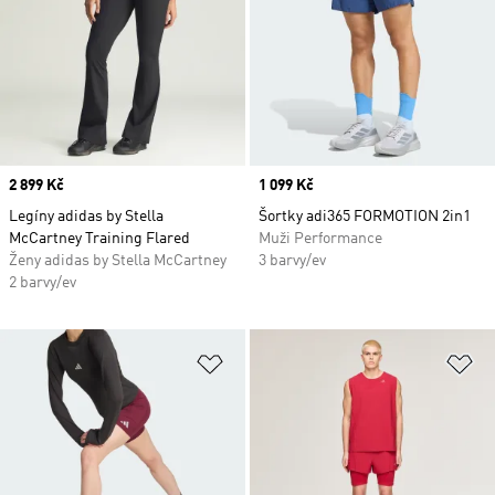
Price
2 899 Kč
Price
1 099 Kč
Legíny adidas by Stella
Šortky adi365 FORMOTION 2in1
McCartney Training Flared
Muži Performance
Ženy adidas by Stella McCartney
3 barvy/ev
2 barvy/ev
Přidat do seznamu přání
Př