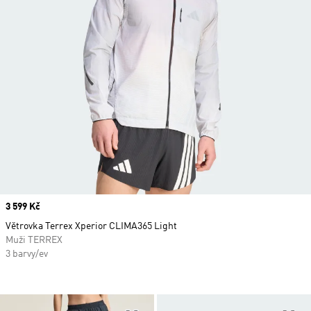
Price
3 599 Kč
Větrovka Terrex Xperior CLIMA365 Light
Muži TERREX
3 barvy/ev