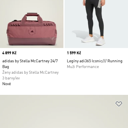
Price
4 899 Kč
Price
1 599 Kč
adidas by Stella McCartney 24/7
Legíny adi365 Iconic/// Running
Bag
Muži Performance
Ženy adidas by Stella McCartney
3 barvy/ev
Nové
Př