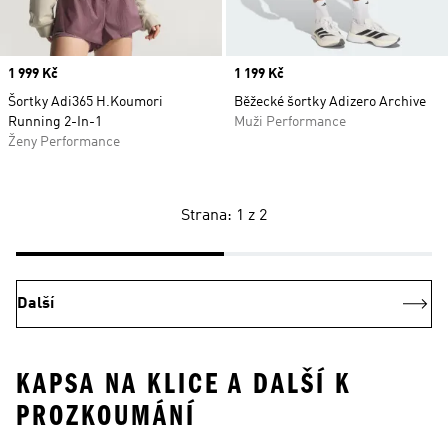
Price
1 999 Kč
Price
1 199 Kč
Šortky Adi365 H.Koumori
Běžecké šortky Adizero Archive
Running 2-In-1
Muži Performance
Ženy Performance
Strana: 1 z 2
Další
KAPSA NA KLICE A DALŠÍ K
PROZKOUMÁNÍ