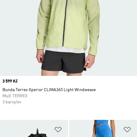
Price
3 599 Kč
Bunda Terrex Xperior CLIMA365 Light Windweave
Muži TERREX
3 barvy/ev
Přidat do seznamu přání
Př