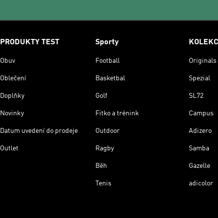
PRODUKTY TEST
Sporty
KOLEK
Obuv
Football
Originals
Oblečení
Basketbal
Spezial
Doplňky
Golf
SL72
Novinky
Fitko a trénink
Campus
Datum uvedení do prodeje
Outdoor
Adizero
Outlet
Ragby
Samba
Běh
Gazelle
Tenis
adicolor