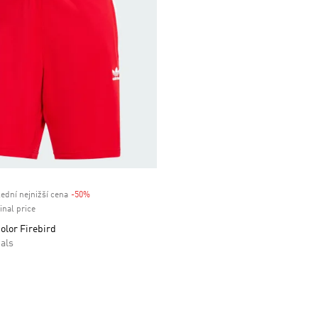
ední nejnižší cena
-50%
Discount
inal price
olor Firebird
als