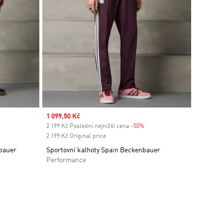
Sale price
1 099,50 Kč
2 199 Kč Poslední nejnižší cena
-50%
Discount
2 199 Kč Original price
bauer
Sportovní kalhoty Spain Beckenbauer
Performance