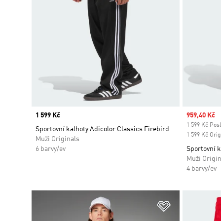
Price
1 599 Kč
Sale price
959,40 Kč
1 599 Kč Posl
Sportovní kalhoty Adicolor Classics Firebird
1 599 Kč Orig
Muži Originals
6 barvy/ev
Sportovní k
Muži Origin
4 barvy/ev
Přidat do sez