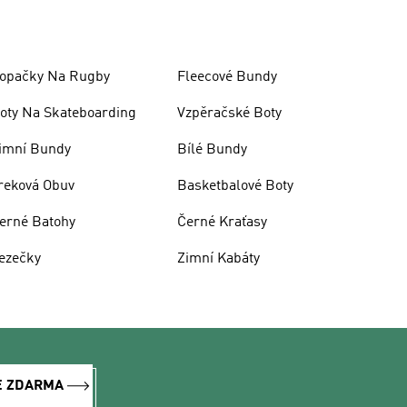
opačky Na Rugby
Fleecové Bundy
oty Na Skateboarding
Vzpěračské Boty
imní Bundy
Bílé Bundy
reková Obuv
Basketbalové Boty
erné Batohy
Černé Kraťasy
ezečky
Zimní Kabáty
E ZDARMA