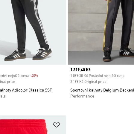
Current price
1 319,40 Kč
ední nejnižší cena
-40%
Discount
1 099,50 Kč Poslední nejnižší cena
inal price
2 199 Kč Original price
alhoty Adicolor Classics SST
Sportovní kalhoty Belgium Becken
als
Performance
namu přání
Přidat do seznamu přání