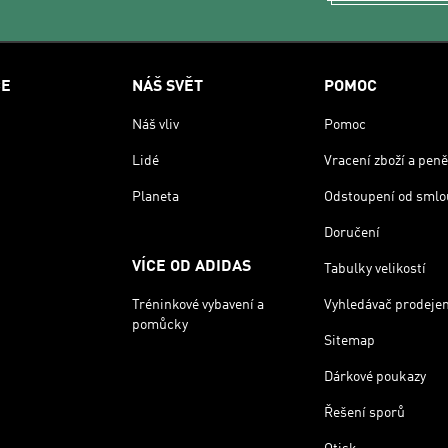
CE
NÁŠ SVĚT
POMOC
Náš vliv
Pomoc
Lidé
Vracení zboží a peně
Planeta
Odstoupení od smlo
Doručení
VÍCE OD ADIDAS
Tabulky velikostí
Tréninkové vybavení a
Vyhledávač prodeje
pomůcky
Sitemap
Dárkové poukazy
Řešení sporů