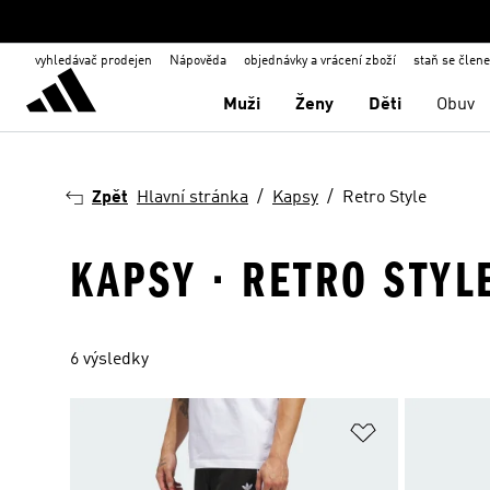
vyhledávač prodejen
Nápověda
objednávky a vrácení zboží
staň se člen
Muži
Ženy
Děti
Obuv
Zpět
Hlavní stránka
Kapsy
Retro Style
KAPSY · RETRO STYL
6 výsledky
Přidat do sez