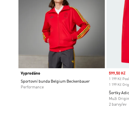
Vyprodáno
Sale price
599,50 Kč
1 199 Kč Posl
Sportovní bunda Belgium Beckenbauer
1 199 Kč Orig
Performance
Šortky Adic
Muži Origin
2 barvy/ev