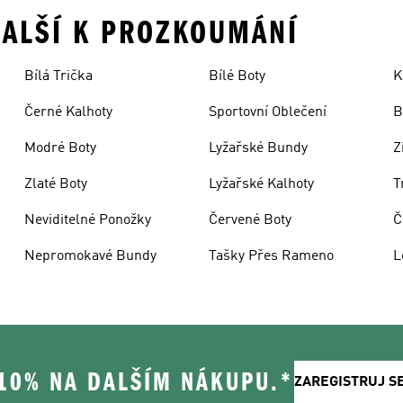
 DALŠÍ K PROZKOUMÁNÍ
Bílá Trička
Bílé Boty
K
Černé Kalhoty
Sportovní Oblečení
B
Modré Boty
Lyžařské Bundy
Z
Zlaté Boty
Lyžařské Kalhoty
T
Neviditelné Ponožky
Červené Boty
Č
Nepromokavé Bundy
Tašky Přes Rameno
L
 10% NA DALŠÍM NÁKUPU.*
ZAREGISTRUJ S