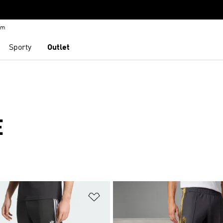
em
Sporty
Outlet
E
namu přání
Přidat do seznamu přání