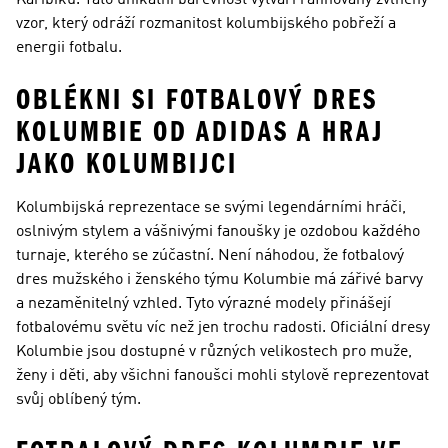
Karibiku. Tato unikátní barevnost vytváří rafinovaný zvlněný
vzor, který odráží rozmanitost kolumbijského pobřeží a
energii fotbalu.
OBLÉKNI SI FOTBALOVÝ DRES
KOLUMBIE OD ADIDAS A HRAJ
JAKO KOLUMBIJCI
Kolumbijská reprezentace se svými legendárními hráči,
oslnivým stylem a vášnivými fanoušky je ozdobou každého
turnaje, kterého se zúčastní. Není náhodou, že fotbalový
dres mužského i ženského týmu Kolumbie má zářivé barvy
a nezaměnitelný vzhled. Tyto výrazné modely přinášejí
fotbalovému světu víc než jen trochu radosti. Oficiální dresy
Kolumbie jsou dostupné v různých velikostech pro muže,
ženy i děti, aby všichni fanoušci mohli stylově reprezentovat
svůj oblíbený tým.