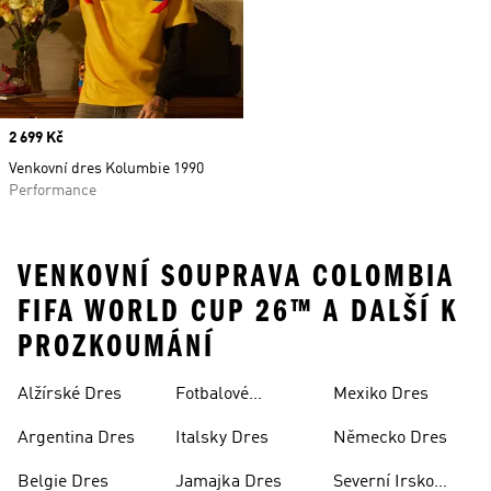
Price
2 699 Kč
Venkovní dres Kolumbie 1990
Performance
VENKOVNÍ SOUPRAVA COLOMBIA
FIFA WORLD CUP 26™ A DALŠÍ K
PROZKOUMÁNÍ
Alžírské Dres
Fotbalové
Mexiko Dres
Soupravy
Argentina Dres
Italsky Dres
Německo Dres
Belgie Dres
Jamajka Dres
Severní Irsko