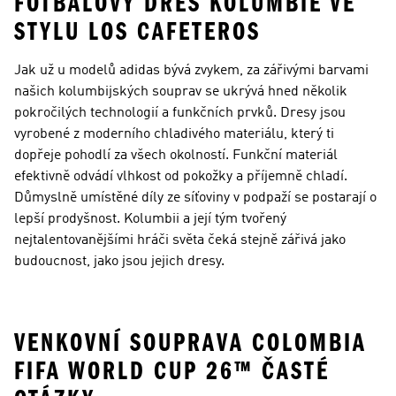
FOTBALOVÝ DRES KOLUMBIE VE
STYLU LOS CAFETEROS
Jak už u modelů adidas bývá zvykem, za zářivými barvami
našich kolumbijských souprav se ukrývá hned několik
pokročilých technologií a funkčních prvků. Dresy jsou
vyrobené z moderního chladivého materiálu, který ti
dopřeje pohodlí za všech okolností. Funkční materiál
efektivně odvádí vlhkost od pokožky a příjemně chladí.
Důmyslně umístěné díly ze síťoviny v podpaží se postarají o
lepší prodyšnost. Kolumbii a její tým tvořený
nejtalentovanějšími hráči světa čeká stejně zářivá jako
budoucnost, jako jsou jejich dresy.
VENKOVNÍ SOUPRAVA COLOMBIA
FIFA WORLD CUP 26™ ČASTÉ