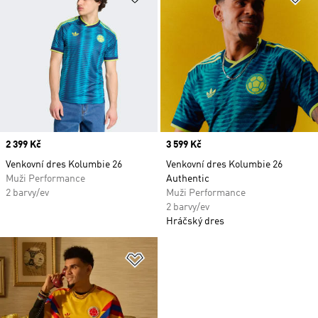
fanoušky kolumbijské reprezentace.
Price
2 399 Kč
Price
3 599 Kč
Venkovní dres Kolumbie 26
Venkovní dres Kolumbie 26
Muži Performance
Authentic
2 barvy/ev
Muži Performance
2 barvy/ev
Hráčský dres
Přidat do seznamu přání