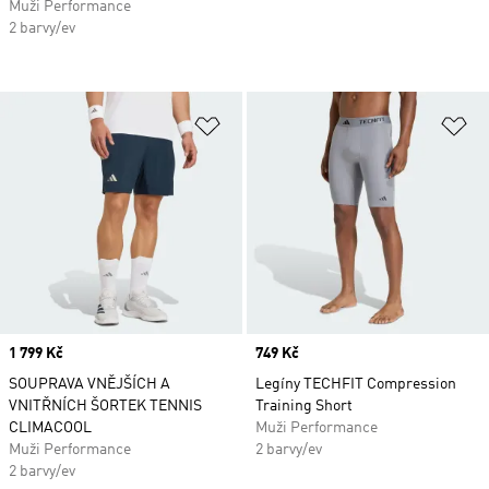
Muži Performance
2 barvy/ev
Přidat do seznamu přání
Př
Price
1 799 Kč
Price
749 Kč
SOUPRAVA VNĚJŠÍCH A
Legíny TECHFIT Compression
VNITŘNÍCH ŠORTEK TENNIS
Training Short
CLIMACOOL
Muži Performance
Muži Performance
2 barvy/ev
2 barvy/ev