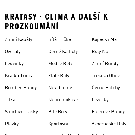
KRATASY • CLIMA A DALŠÍ K
PROZKOUMÁNÍ
Zimní Kabáty
Bílá Trička
Kopačky Na
Rugby
Overaly
Černé Kalhoty
Boty Na
Skateboarding
Ledvinky
Modré Boty
Zimní Bundy
Krátká Trička
Zlaté Boty
Treková Obuv
Bomber Bundy
Neviditelné
Černé Batohy
Ponožky
Tílka
Nepromokavé
Lezečky
Bundy
Sportovní Tašky
Bílé Boty
Fleecové Bundy
Plavky
Sportovní
Vzpěračské Boty
Oblečení