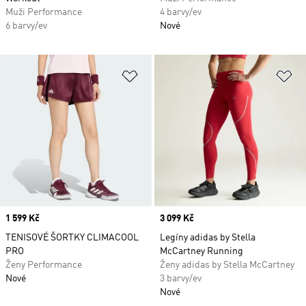
Muži Performance
4 barvy/ev
6 barvy/ev
Nové
Přidat do seznamu přání
Př
Price
1 599 Kč
Price
3 099 Kč
TENISOVÉ ŠORTKY CLIMACOOL
Legíny adidas by Stella
PRO
McCartney Running
Ženy Performance
Ženy adidas by Stella McCartney
Nové
3 barvy/ev
Nové