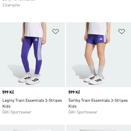
3 barvy/ev
Přidat do seznamu přání
Př
Price
599 Kč
Price
599 Kč
Legíny Train Essentials 3-Stripes
Šortky Train Essentials 3-Stripes
Kids
Kids
Děti Sportswear
Děti Sportswear