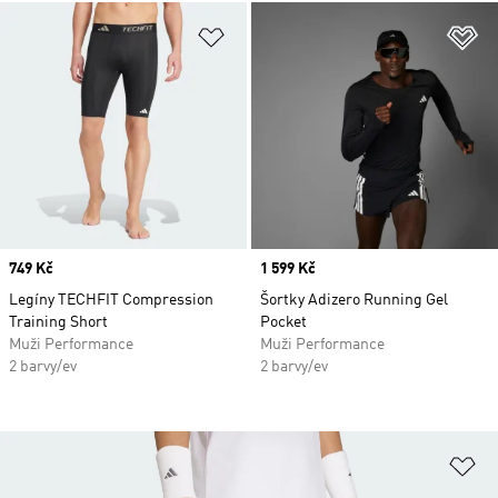
Přidat do seznamu přání
Př
Price
749 Kč
Price
1 599 Kč
Legíny TECHFIT Compression
Šortky Adizero Running Gel
Training Short
Pocket
Muži Performance
Muži Performance
2 barvy/ev
2 barvy/ev
Př