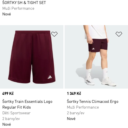
ŠORTKY SH & TIGHT SET
Muži Performance
Nové
Přidat do seznamu přání
Př
Price
499 Kč
Price
1 349 Kč
Šortky Train Essentials Logo
Šortky Tennis Climacool Ergo
Regular Fit Kids
Muži Performance
Děti Sportswear
2 barvy/ev
2 barvy/ev
Nové
Nové