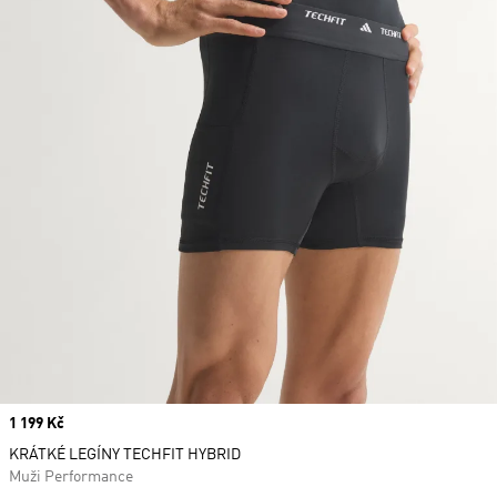
Price
1 199 Kč
KRÁTKÉ LEGÍNY TECHFIT HYBRID
Muži Performance