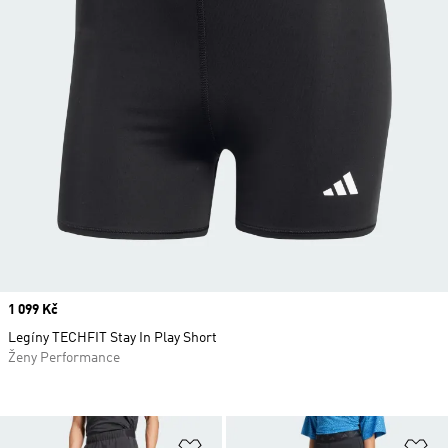
Price
1 099 Kč
Legíny TECHFIT Stay In Play Short
Ženy Performance
Přidat do seznamu přání
Př