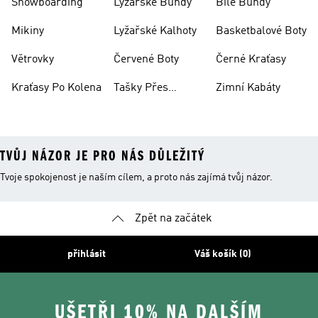
Snowboarding
Lyžařské Bundy
Bílé Bundy
Mikiny
Lyžařské Kalhoty
Basketbalové Boty
Větrovky
Červené Boty
Černé Kraťasy
Kraťasy Po Kolena
Tašky Přes
Zimní Kabáty
Rameno
TVŮJ NÁZOR JE PRO NÁS DŮLEŽITÝ
Tvoje spokojenost je naším cílem, a proto nás zajímá tvůj názor.
Zpět na začátek
přihlásit
Váš košík (0)
UŠETŘI 10% NA DALŠÍM