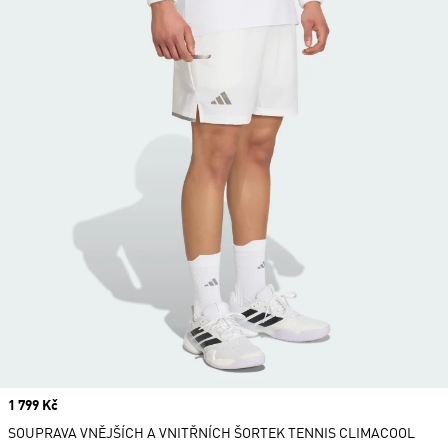
Price
1 799 Kč
SOUPRAVA VNĚJŠÍCH A VNITŘNÍCH ŠORTEK TENNIS CLIMACOOL