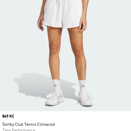
Price
849 Kč
Šortky Club Tennis Climacool
Ženy Performance