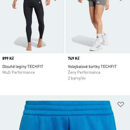
Price
899 Kč
Price
749 Kč
Dlouhé legíny TECHFIT
Volejbalové šortky TECHFIT
Muži Performance
Ženy Performance
2 barvy/ev
Př