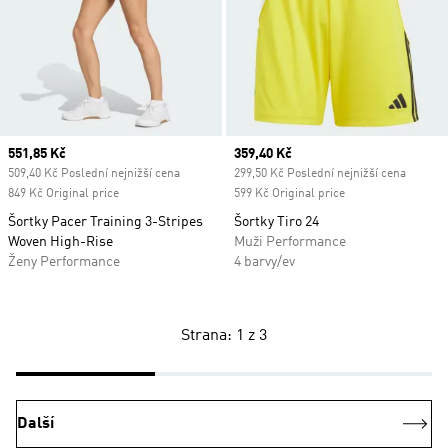
Current price
551,85 Kč
Current price
359,40 Kč
509,40 Kč Poslední nejnižší cena
299,50 Kč Poslední nejnižší cena
849 Kč Original price
599 Kč Original price
Šortky Pacer Training 3-Stripes
Šortky Tiro 24
Woven High-Rise
Muži Performance
Ženy Performance
4 barvy/ev
Strana: 1 z 3
Další