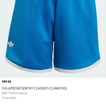
Price
999 Kč
CHLAPECKÉ ŠORTKY CLASSICS CLIMACOOL
Děti Performance
2 barvy/ev