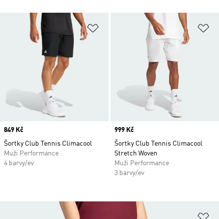
Přidat do seznamu přání
Př
Price
849 Kč
Price
999 Kč
Šortky Club Tennis Climacool
Šortky Club Tennis Climacool
Muži Performance
Stretch Woven
4 barvy/ev
Muži Performance
3 barvy/ev
Př