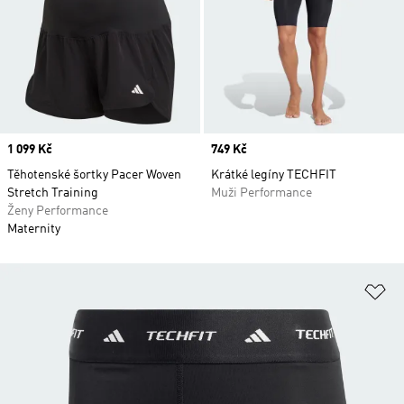
Price
1 099 Kč
Price
749 Kč
Těhotenské šortky Pacer Woven
Krátké legíny TECHFIT
Stretch Training
Muži Performance
Ženy Performance
Maternity
Př