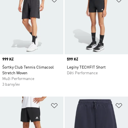
Price
999 Kč
Price
599 Kč
Šortky Club Tennis Climacool
Legíny TECHFIT Short
Stretch Woven
Děti Performance
Muži Performance
3 barvy/ev
Přidat do seznamu přání
Př