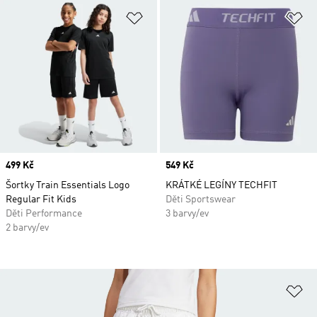
Přidat do seznamu přání
Př
Price
499 Kč
Price
549 Kč
Šortky Train Essentials Logo
KRÁTKÉ LEGÍNY TECHFIT
Regular Fit Kids
Děti Sportswear
Děti Performance
3 barvy/ev
2 barvy/ev
Př