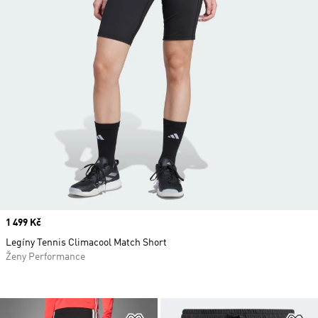
Price
1 499 Kč
Legíny Tennis Climacool Match Short
Ženy Performance
Přidat do seznamu přání
Př