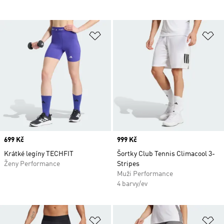
Přidat do seznamu přání
Př
Price
699 Kč
Price
999 Kč
Krátké legíny TECHFIT
Šortky Club Tennis Climacool 3-
Ženy Performance
Stripes
Muži Performance
4 barvy/ev
Přidat do seznamu přání
Př