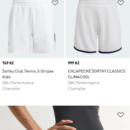
Přidat do seznamu přání
Př
Price
749 Kč
Price
999 Kč
Šortky Club Tennis 3-Stripes
CHLAPECKÉ ŠORTKY CLASSICS
Kids
CLIMACOOL
Děti Performance
Děti Performance
2 barvy/ev
2 barvy/ev
Př