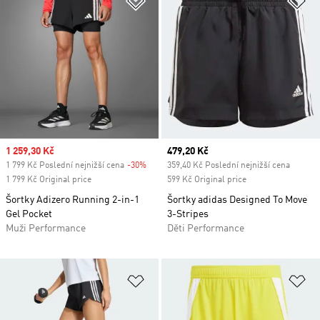
Sale price
1 259,30 Kč
Current price
479,20 Kč
1 799 Kč Poslední nejnižší cena
-30%
Discount
359,40 Kč Poslední nejnižší cena
1 799 Kč Original price
599 Kč Original price
Šortky Adizero Running 2-in-1
Šortky adidas Designed To Move
Gel Pocket
3-Stripes
Muži Performance
Děti Performance
Přidat do seznamu přání
Př