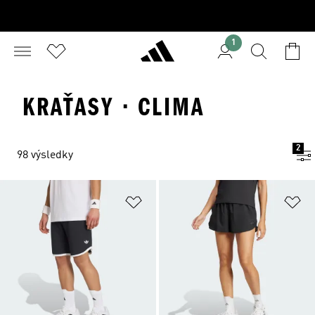
1
KRAŤASY · CLIMA
2
98 výsledky
Přidat do seznamu přání
Př