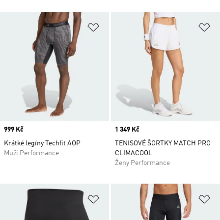
Přidat do seznamu přání
Př
Price
999 Kč
Price
1 349 Kč
Krátké legíny Techfit AOP
TENISOVÉ ŠORTKY MATCH PRO
Muži Performance
CLIMACOOL
Ženy Performance
Přidat do seznamu přání
Př