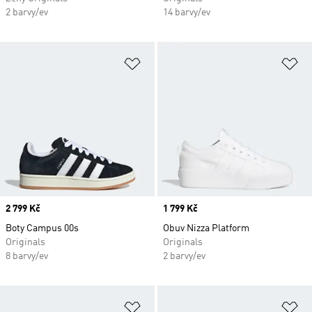
2 barvy/ev
14 barvy/ev
Přidat do seznamu přání
Př
Price
2 799 Kč
Price
1 799 Kč
Boty Campus 00s
Obuv Nizza Platform
Originals
Originals
8 barvy/ev
2 barvy/ev
Přidat do seznamu přání
Př