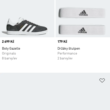
Price
2 699 Kč
Price
179 Kč
Boty Gazelle
Držáky štulpen
Originals
Performance
8 barvy/ev
2 barvy/ev
Př