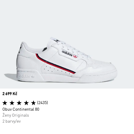
Price
2 699 Kč
(2435)
Obuv Continental 80
Ženy Originals
2 barvy/ev