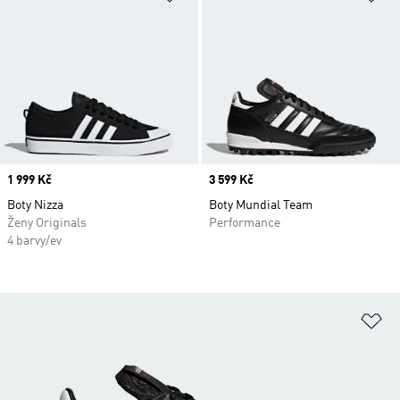
Price
1 999 Kč
Price
3 599 Kč
Boty Nizza
Boty Mundial Team
Ženy Originals
Performance
4 barvy/ev
Př