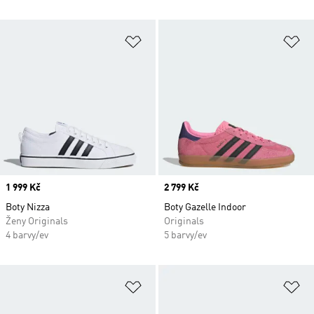
Přidat do seznamu přání
Př
Price
1 999 Kč
Price
2 799 Kč
Boty Nizza
Boty Gazelle Indoor
Ženy Originals
Originals
4 barvy/ev
5 barvy/ev
Přidat do seznamu přání
Př