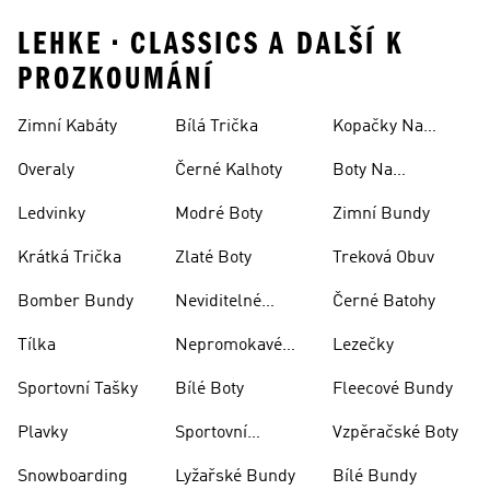
LEHKE • CLASSICS A DALŠÍ K
PROZKOUMÁNÍ
Zimní Kabáty
Bílá Trička
Kopačky Na
Rugby
Overaly
Černé Kalhoty
Boty Na
Skateboarding
Ledvinky
Modré Boty
Zimní Bundy
Krátká Trička
Zlaté Boty
Treková Obuv
Bomber Bundy
Neviditelné
Černé Batohy
Ponožky
Tílka
Nepromokavé
Lezečky
Bundy
Sportovní Tašky
Bílé Boty
Fleecové Bundy
Plavky
Sportovní
Vzpěračské Boty
Oblečení
Snowboarding
Lyžařské Bundy
Bílé Bundy