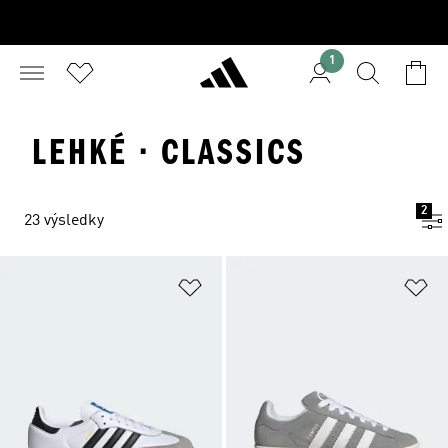
1
LEHKÉ · CLASSICS
2
23 výsledky
Přidat do seznamu přání
Př