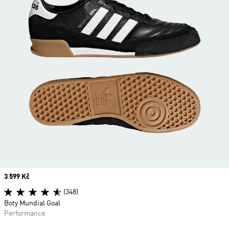
Price
3 599 Kč
(348)
Boty Mundial Goal
Performance