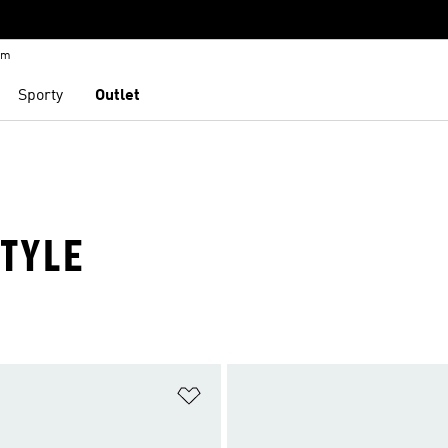
em
Sporty
Outlet
TYLE
namu přání
Přidat do seznamu přání