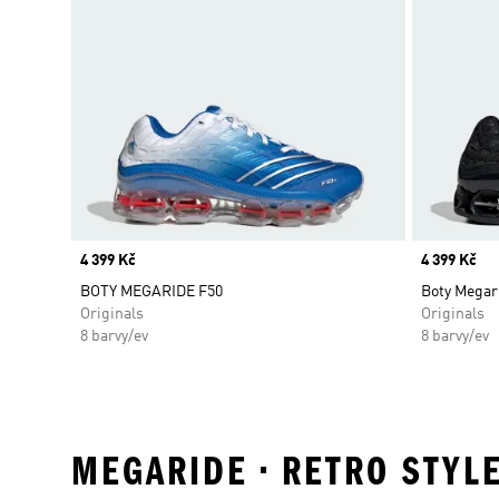
Price
4 399 Kč
Price
4 399 Kč
BOTY MEGARIDE F50
Boty Megar
Originals
Originals
8 barvy/ev
8 barvy/ev
MEGARIDE • RETRO STYL