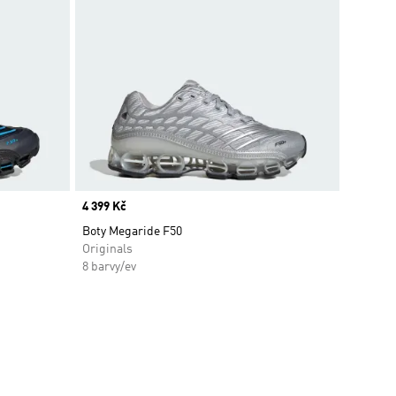
Price
4 399 Kč
Boty Megaride F50
Originals
8 barvy/ev