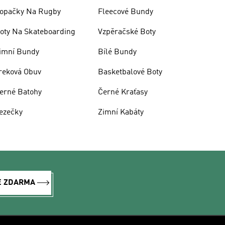
opačky Na Rugby
Fleecové Bundy
oty Na Skateboarding
Vzpěračské Boty
imní Bundy
Bílé Bundy
reková Obuv
Basketbalové Boty
erné Batohy
Černé Kraťasy
ezečky
Zimní Kabáty
E ZDARMA