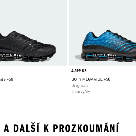
Price
4 399 Kč
ide F50
BOTY MEGARIDE F50
Originals
8 barvy/ev
E A DALŠÍ K PROZKOUMÁNÍ