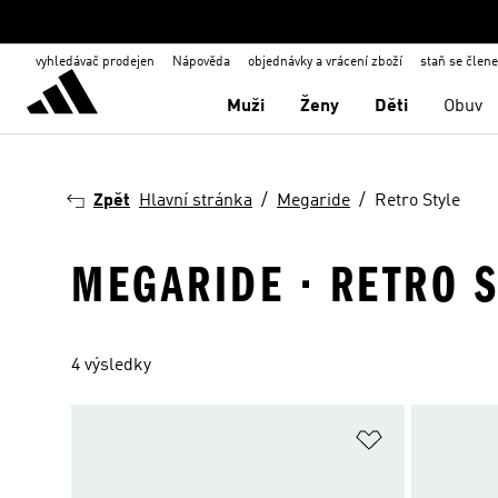
vyhledávač prodejen
Nápověda
objednávky a vrácení zboží
staň se člen
Muži
Ženy
Děti
Obuv
Zpět
Hlavní stránka
Megaride
Retro Style
MEGARIDE · RETRO S
4 výsledky
Přidat do sez