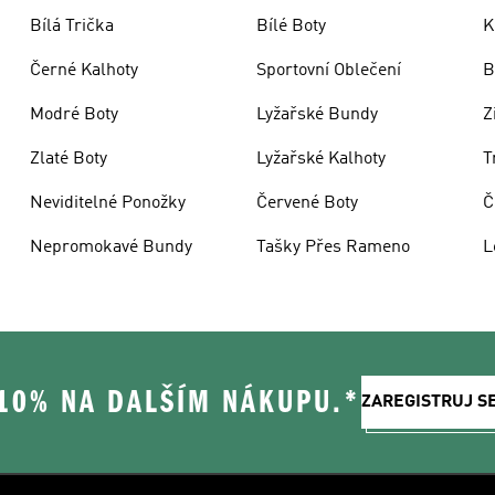
Bílá Trička
Bílé Boty
K
Černé Kalhoty
Sportovní Oblečení
B
Modré Boty
Lyžařské Bundy
Z
Zlaté Boty
Lyžařské Kalhoty
T
Neviditelné Ponožky
Červené Boty
Č
Nepromokavé Bundy
Tašky Přes Rameno
L
 10% NA DALŠÍM NÁKUPU.*
ZAREGISTRUJ S