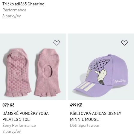
Tričko adi365 Cheering
Performance
3 barvy/ev
Přidat do seznamu přání
Př
Price
379 Kč
Price
499 Kč
DÁMSKÉ PONOŽKY YOGA
KŠILTOVKA ADIDAS DISNEY
PILATES 5 TOE
MINNIE MOUSE
Ženy Performance
Děti Sportswear
2 barvy/ev