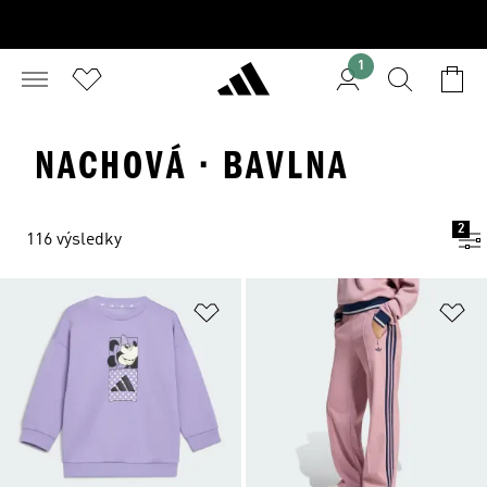
1
NACHOVÁ · BAVLNA
2
116 výsledky
Přidat do seznamu přání
Př