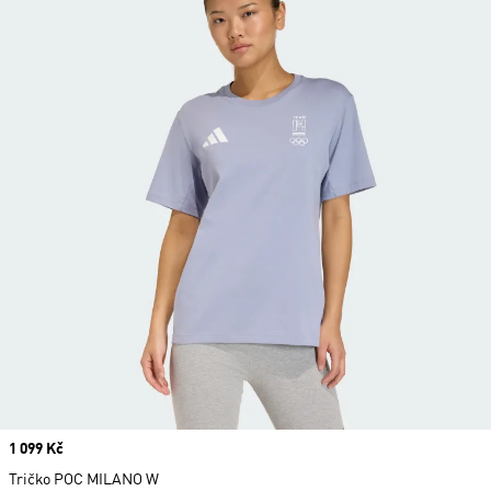
Price
1 099 Kč
Tričko POC MILANO W