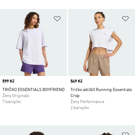
Přidat do seznamu přání
Př
Price
599 Kč
Price
549 Kč
TRIČKO ESSENTIALS BOYFRIEND
Tričko adi365 Running Essentials
Ženy Originals
Crop
7 barvy/ev
Ženy Performance
2 barvy/ev
Př