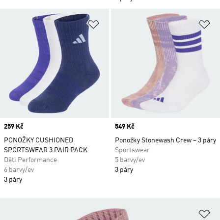
Přidat do seznamu přání
Př
Price
259 Kč
Price
549 Kč
PONOŽKY CUSHIONED
Ponožky Stonewash Crew – 3 páry
SPORTSWEAR 3 PAIR PACK
Sportswear
Děti Performance
5 barvy/ev
6 barvy/ev
3 páry
3 páry
Př