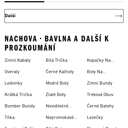
Další
NACHOVA • BAVLNA A DALŠÍ K
PROZKOUMÁNÍ
Zimní Kabáty
Bílá Trička
Kopačky Na
Rugby
Overaly
Černé Kalhoty
Boty Na
Skateboarding
Ledvinky
Modré Boty
Zimní Bundy
Krátká Trička
Zlaté Boty
Treková Obuv
Bomber Bundy
Neviditelné
Černé Batohy
Ponožky
Tílka
Nepromokavé
Lezečky
Bundy