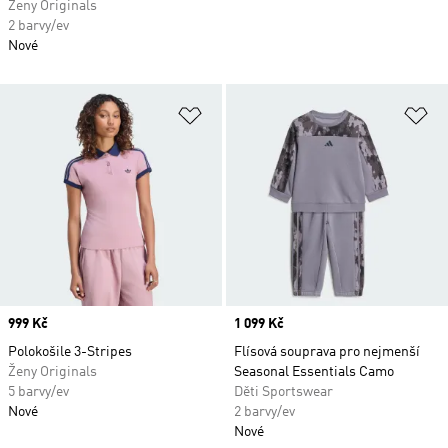
Ženy Originals
2 barvy/ev
Nové
Přidat do seznamu přání
Př
Price
999 Kč
Price
1 099 Kč
Polokošile 3-Stripes
Flísová souprava pro nejmenší
Ženy Originals
Seasonal Essentials Camo
5 barvy/ev
Děti Sportswear
Nové
2 barvy/ev
Nové