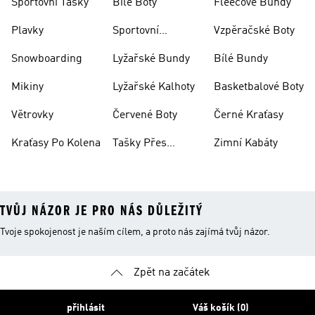
Sportovní Tašky
Bílé Boty
Fleecové Bundy
Plavky
Sportovní
Vzpěračské Boty
Oblečení
Snowboarding
Lyžařské Bundy
Bílé Bundy
Mikiny
Lyžařské Kalhoty
Basketbalové Boty
Větrovky
Červené Boty
Černé Kraťasy
Kraťasy Po Kolena
Tašky Přes
Zimní Kabáty
Rameno
TVŮJ NÁZOR JE PRO NÁS DŮLEŽITÝ
Tvoje spokojenost je naším cílem, a proto nás zajímá tvůj názor.
Zpět na začátek
přihlásit
Váš košík (0)