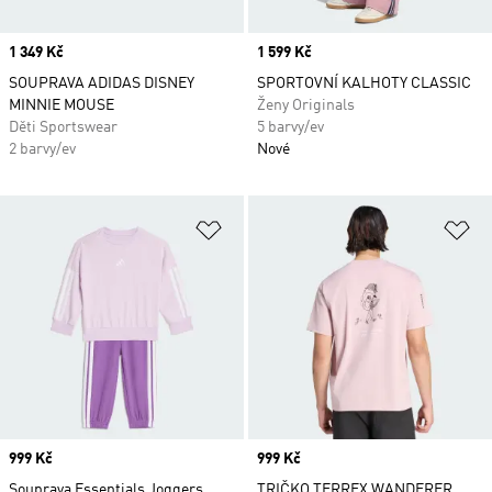
Price
1 349 Kč
Price
1 599 Kč
SOUPRAVA ADIDAS DISNEY
SPORTOVNÍ KALHOTY CLASSIC
MINNIE MOUSE
Ženy Originals
Děti Sportswear
5 barvy/ev
2 barvy/ev
Nové
Přidat do seznamu přání
Př
Price
999 Kč
Price
999 Kč
Souprava Essentials Joggers
TRIČKO TERREX WANDERER