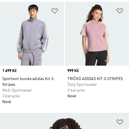
Přidat do seznamu přání
Př
Price
1 699 Kč
Price
999 Kč
Sportovní bunda adidas Kit 3-
TRIČKO ADIDAS KIT 3-STRIPES
Stripes
Ženy Sportswear
Muži Sportswear
3 barvy/ev
3 barvy/ev
Nové
Nové
Př