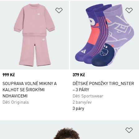
Přidat do seznamu přání
Př
Price
999 Kč
Price
379 Kč
SOUPRAVA VOLNÉ MIKINY A
DĚTSKÉ PONOŽKY TIRO_NSTER
KALHOT SE ŠIROKÝMI
– 3 PÁRY
NOHAVICEMI
Děti Sportswear
Děti Originals
2 barvy/ev
3 páry
Př