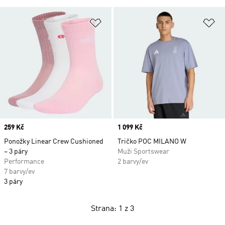
Přidat do seznamu přání
Př
Price
259 Kč
Price
1 099 Kč
Ponožky Linear Crew Cushioned
Tričko POC MILANO W
– 3 páry
Muži Sportswear
Performance
2 barvy/ev
7 barvy/ev
3 páry
Strana: 1 z 3