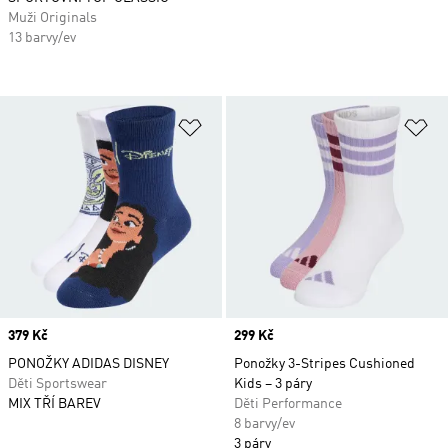
Muži Originals
13 barvy/ev
Přidat do seznamu přání
Př
Price
379 Kč
Price
299 Kč
PONOŽKY ADIDAS DISNEY
Ponožky 3-Stripes Cushioned
Děti Sportswear
Kids – 3 páry
MIX TŘÍ BAREV
Děti Performance
8 barvy/ev
3 páry