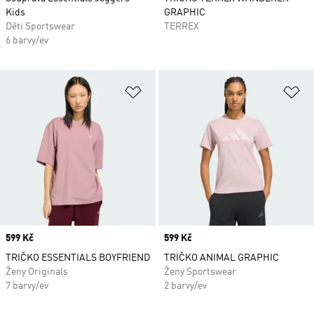
Kids
GRAPHIC
Děti Sportswear
TERREX
6 barvy/ev
Přidat do seznamu přání
Př
Price
599 Kč
Price
599 Kč
TRIČKO ESSENTIALS BOYFRIEND
TRIČKO ANIMAL GRAPHIC
Ženy Originals
Ženy Sportswear
7 barvy/ev
2 barvy/ev