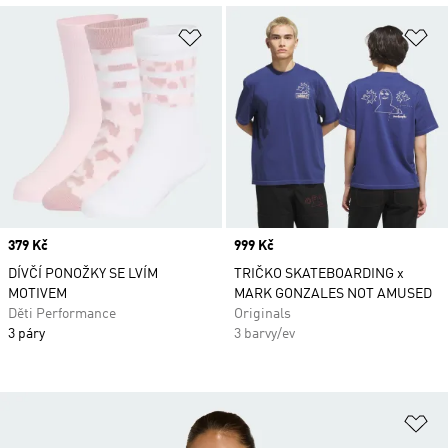
Přidat do seznamu přání
Př
Price
379 Kč
Price
999 Kč
DÍVČÍ PONOŽKY SE LVÍM
TRIČKO SKATEBOARDING x
MOTIVEM
MARK GONZALES NOT AMUSED
Děti Performance
Originals
3 páry
3 barvy/ev
Př