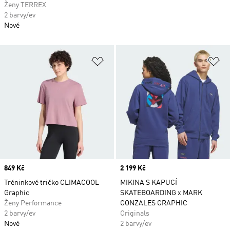
Ženy TERREX
2 barvy/ev
Nové
Přidat do seznamu přání
Př
Price
849 Kč
Price
2 199 Kč
Tréninkové tričko CLIMACOOL
MIKINA S KAPUCÍ
Graphic
SKATEBOARDING x MARK
Ženy Performance
GONZALES GRAPHIC
2 barvy/ev
Originals
Nové
2 barvy/ev