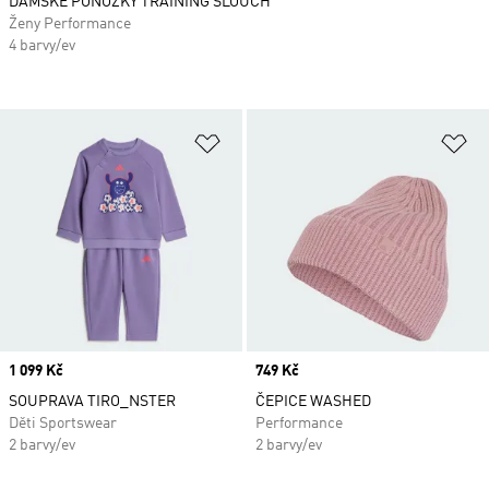
DÁMSKÉ PONOŽKY TRAINING SLOUCH
Ženy Performance
4 barvy/ev
Přidat do seznamu přání
Př
Price
1 099 Kč
Price
749 Kč
SOUPRAVA TIRO_NSTER
ČEPICE WASHED
Děti Sportswear
Performance
2 barvy/ev
2 barvy/ev