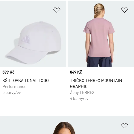
Přidat do seznamu přání
Př
Price
599 Kč
Price
849 Kč
KŠILTOVKA TONAL LOGO
TRIČKO TERREX MOUNTAIN
Performance
GRAPHIC
5 barvy/ev
Ženy TERREX
4 barvy/ev
Př