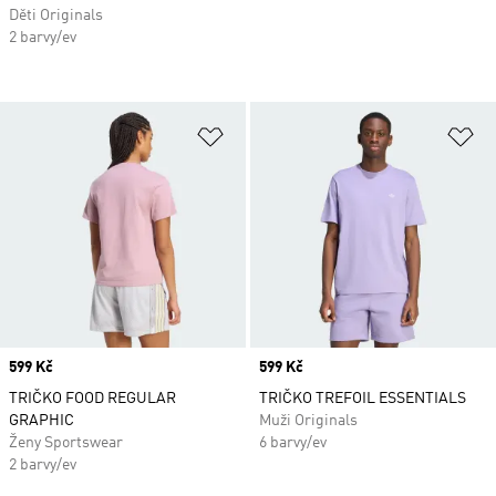
Děti Originals
2 barvy/ev
Přidat do seznamu přání
Př
Price
599 Kč
Price
599 Kč
TRIČKO FOOD REGULAR
TRIČKO TREFOIL ESSENTIALS
GRAPHIC
Muži Originals
Ženy Sportswear
6 barvy/ev
2 barvy/ev