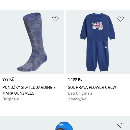
Přidat do seznamu přání
Př
Price
379 Kč
Price
1 199 Kč
PONOŽKY SKATEBOARDING x
SOUPRAVA FLOWER CREW
MARK GONZALES
Děti Originals
Originals
2 barvy/ev
Př