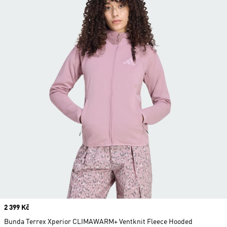
Price
2 399 Kč
Bunda Terrex Xperior CLIMAWARM+ Ventknit Fleece Hooded