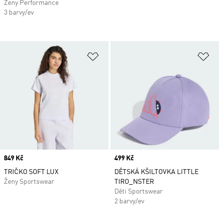
Ženy Performance
3 barvy/ev
Přidat do seznamu přání
Př
Price
849 Kč
Price
499 Kč
TRIČKO SOFT LUX
DĚTSKÁ KŠILTOVKA LITTLE
Ženy Sportswear
TIRO_NSTER
Děti Sportswear
2 barvy/ev