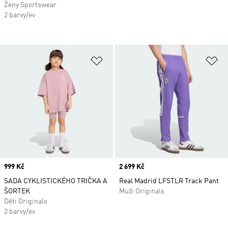
Ženy Sportswear
2 barvy/ev
Přidat do seznamu přání
Př
Price
999 Kč
Price
2 699 Kč
SADA CYKLISTICKÉHO TRIČKA A
Real Madrid LFSTLR Track Pant
ŠORTEK
Muži Originals
Děti Originals
2 barvy/ev