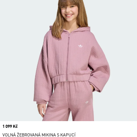
Price
1 099 Kč
VOLNÁ ŽEBROVANÁ MIKINA S KAPUCÍ