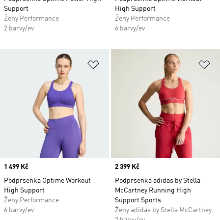
Support
High Support
Ženy Performance
Ženy Performance
2 barvy/ev
6 barvy/ev
Přidat do seznamu přání
Př
Price
1 499 Kč
Price
2 399 Kč
Podprsenka Optime Workout
Podprsenka adidas by Stella
High Support
McCartney Running High
Ženy Performance
Support Sports
6 barvy/ev
Ženy adidas by Stella McCartney