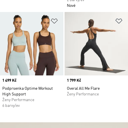
2 barvy/ev
Nové
Přidat do seznamu přání
Př
Price
1 499 Kč
Price
1 799 Kč
Podprsenka Optime Workout
Overal All Me Flare
High Support
Ženy Performance
Ženy Performance
6 barvy/ev