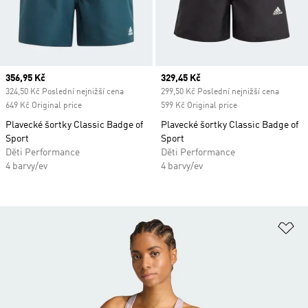
Current price
356,95 Kč
Current price
329,45 Kč
324,50 Kč Poslední nejnižší cena
299,50 Kč Poslední nejnižší cena
649 Kč Original price
599 Kč Original price
Plavecké šortky Classic Badge of
Plavecké šortky Classic Badge of
Sport
Sport
Děti Performance
Děti Performance
4 barvy/ev
4 barvy/ev
Př