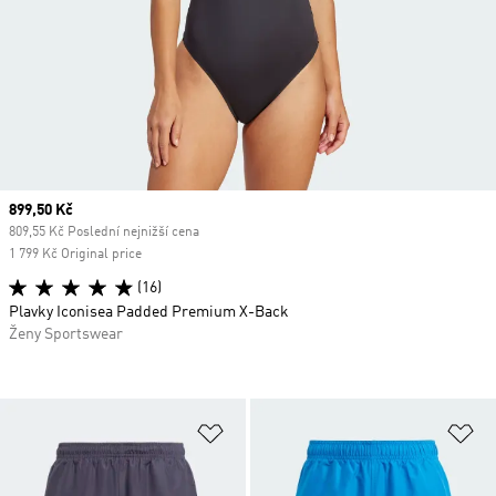
Current price
899,50 Kč
809,55 Kč Poslední nejnižší cena
1 799 Kč Original price
(16)
Plavky Iconisea Padded Premium X-Back
Ženy Sportswear
Přidat do seznamu přání
Př