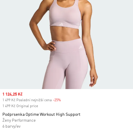
Sale price
1 124,25 Kč
1 499 Kč Poslední nejnižší cena
-25%
Discount
1 499 Kč Original price
Podprsenka Optime Workout High Support
Ženy Performance
6 barvy/ev