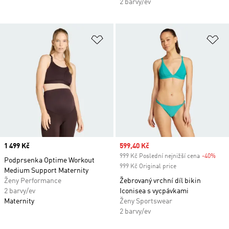
2 barvy/ev
Přidat do seznamu přání
Př
Price
1 499 Kč
Sale price
599,40 Kč
999 Kč Poslední nejnižší cena
-40%
Disc
Podprsenka Optime Workout
999 Kč Original price
Medium Support Maternity
Ženy Performance
Žebrovaný vrchní díl bikin
2 barvy/ev
Iconisea s vycpávkami
Maternity
Ženy Sportswear
2 barvy/ev