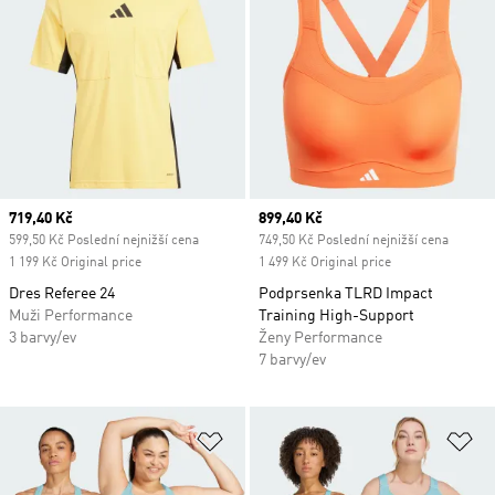
Current price
719,40 Kč
Current price
899,40 Kč
599,50 Kč Poslední nejnižší cena
749,50 Kč Poslední nejnižší cena
1 199 Kč Original price
1 499 Kč Original price
Dres Referee 24
Podprsenka TLRD Impact
Muži Performance
Training High-Support
3 barvy/ev
Ženy Performance
7 barvy/ev
Přidat do seznamu přání
Př