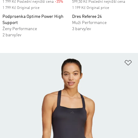
1 799 Kč Poslední nejnižší cena
-35%
Discount
599,50 Kč Poslední nejnižší cena
1 799 Kč Original price
1 199 Kč Original price
Podprsenka Optime Power High
Dres Referee 24
Support
Muži Performance
Ženy Performance
3 barvy/ev
2 barvy/ev
Př