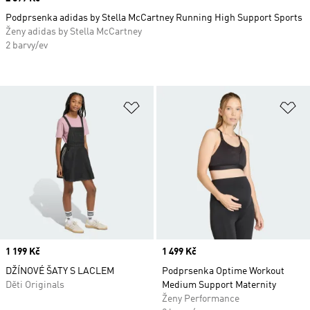
Podprsenka adidas by Stella McCartney Running High Support Sports
Ženy adidas by Stella McCartney
2 barvy/ev
Přidat do seznamu přání
Př
Price
1 199 Kč
Price
1 499 Kč
DŽÍNOVÉ ŠATY S LACLEM
Podprsenka Optime Workout
Děti Originals
Medium Support Maternity
Ženy Performance