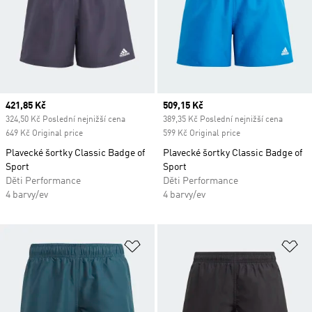
Current price
421,85 Kč
Current price
509,15 Kč
324,50 Kč Poslední nejnižší cena
389,35 Kč Poslední nejnižší cena
649 Kč Original price
599 Kč Original price
Plavecké šortky Classic Badge of
Plavecké šortky Classic Badge of
Sport
Sport
Děti Performance
Děti Performance
4 barvy/ev
4 barvy/ev
Přidat do seznamu přání
Př