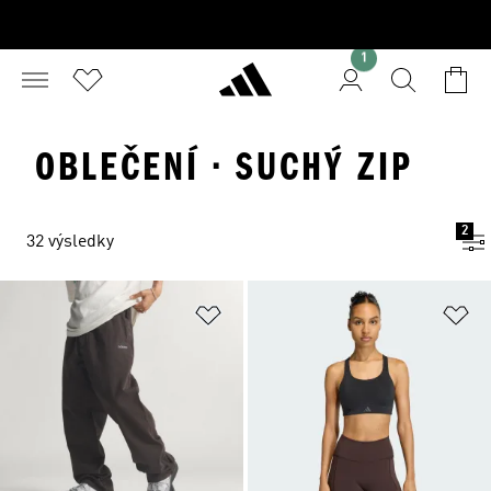
1
OBLEČENÍ · SUCHÝ ZIP
2
32 výsledky
Přidat do seznamu přání
Př