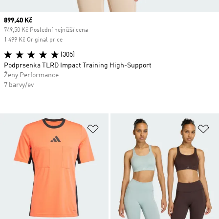
Current price
899,40 Kč
749,50 Kč Poslední nejnižší cena
1 499 Kč Original price
(305)
Podprsenka TLRD Impact Training High-Support
Ženy Performance
7 barvy/ev
Přidat do seznamu přání
Př