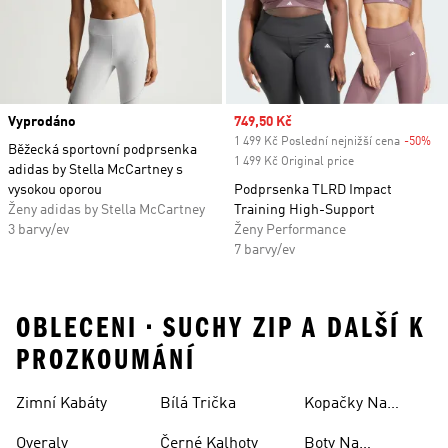
Vyprodáno
Sale price
749,50 Kč
1 499 Kč Poslední nejnižší cena
-50%
Di
Běžecká sportovní podprsenka
1 499 Kč Original price
adidas by Stella McCartney s
vysokou oporou
Podprsenka TLRD Impact
Ženy adidas by Stella McCartney
Training High-Support
3 barvy/ev
Ženy Performance
7 barvy/ev
OBLECENI • SUCHY ZIP A DALŠÍ K
PROZKOUMÁNÍ
Zimní Kabáty
Bílá Trička
Kopačky Na
Rugby
Overaly
Černé Kalhoty
Boty Na