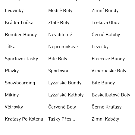
Skateboarding
Ledvinky
Modré Boty
Zimní Bundy
Krátká Trička
Zlaté Boty
Treková Obuv
Bomber Bundy
Neviditelné
Černé Batohy
Ponožky
Tílka
Nepromokavé
Lezečky
Bundy
Sportovní Tašky
Bílé Boty
Fleecové Bundy
Plavky
Sportovní
Vzpěračské Boty
Oblečení
Snowboarding
Lyžařské Bundy
Bílé Bundy
Mikiny
Lyžařské Kalhoty
Basketbalové Boty
Větrovky
Červené Boty
Černé Kraťasy
Kraťasy Po Kolena
Tašky Přes
Zimní Kabáty
Rameno