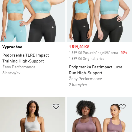
Vyprodáno
Sale price
1 519,20 Kč
1 899 Kč Poslední nejnižší cena
-20%
Di
Podprsenka TLRD Impact
1 899 Kč Original price
Training High-Support
Ženy Performance
Podprsenka FastImpact Luxe
8 barvy/ev
Run High-Support
Ženy Performance
2 barvy/ev
Přidat do seznamu přání
Př