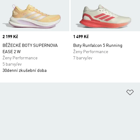
Price
2 199 Kč
Price
1 499 Kč
BĚŽECKÉ BOTY SUPERNOVA
Boty Runfalcon 5 Running
EASE 2 W
Ženy Performance
Ženy Performance
7 barvy/ev
5 barvy/ev
30denní zkušební doba
Př