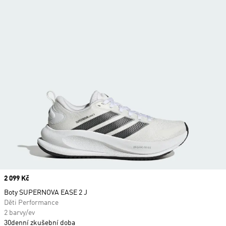
Price
2 099 Kč
Boty SUPERNOVA EASE 2 J
Děti Performance
2 barvy/ev
30denní zkušební doba