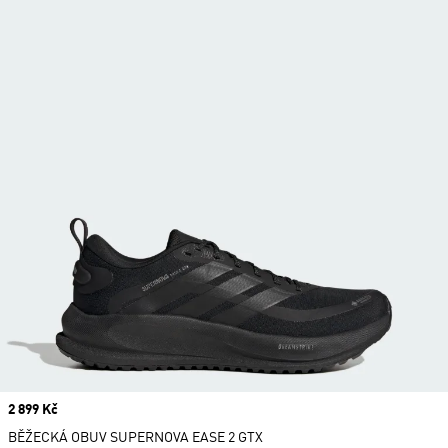
Price
2 899 Kč
BĚŽECKÁ OBUV SUPERNOVA EASE 2 GTX