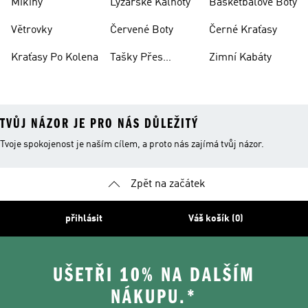
Mikiny
Lyžařské Kalhoty
Basketbalové Boty
Větrovky
Červené Boty
Černé Kraťasy
Kraťasy Po Kolena
Tašky Přes
Zimní Kabáty
Rameno
TVŮJ NÁZOR JE PRO NÁS DŮLEŽITÝ
Tvoje spokojenost je naším cílem, a proto nás zajímá tvůj názor.
Zpět na začátek
přihlásit
Váš košík (0)
UŠETŘI 10% NA DALŠÍM
NÁKUPU.*