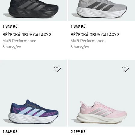
Price
1 349 Kč
Price
1 349 Kč
BĚŽECKÁ OBUV GALAXY 8
BĚŽECKÁ OBUV GALAXY 8
Muži Performance
Muži Performance
8 barvy/ev
8 barvy/ev
Přidat do seznamu přání
Př
Price
1 349 Kč
Price
2 199 Kč