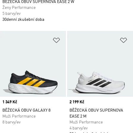
BĚŽECKÁ OBUV SUPERNOVA EASE 2 W
Ženy Performance
5 barvy/ev
30denní zkušební doba
Přidat do seznamu přání
Př
Price
1 349 Kč
Price
2 199 Kč
BĚŽECKÁ OBUV GALAXY 8
BĚŽECKÁ OBUV SUPERNOVA
Muži Performance
EASE 2 M
8 barvy/ev
Muži Performance
4 barvy/ev