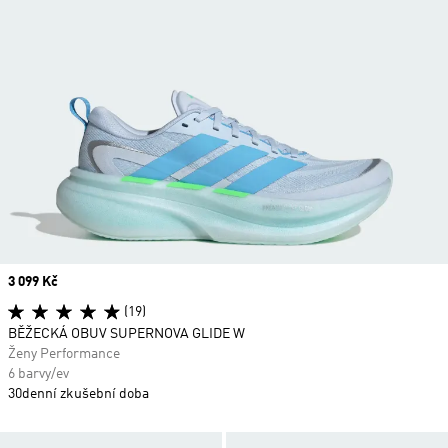
Price
3 099 Kč
(19)
BĚŽECKÁ OBUV SUPERNOVA GLIDE W
Ženy Performance
6 barvy/ev
30denní zkušební doba