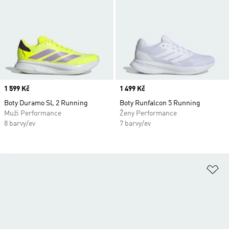
Price
1 599 Kč
Price
1 499 Kč
Boty Duramo SL 2 Running
Boty Runfalcon 5 Running
Muži Performance
Ženy Performance
8 barvy/ev
7 barvy/ev
Př