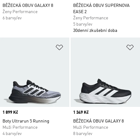
BĚŽECKÁ OBUV GALAXY 8
BĚŽECKÁ OBUV SUPERNOVA
Ženy Performance
EASE 2
6 barvy/ev
Ženy Performance
5 barvy/ev
30denní zkušební doba
Přidat do seznamu přání
Př
Price
1 899 Kč
Price
1 349 Kč
Boty Ultrarun 5 Running
BĚŽECKÁ OBUV GALAXY 8
Muži Performance
Muži Performance
4 barvy/ev
8 barvy/ev