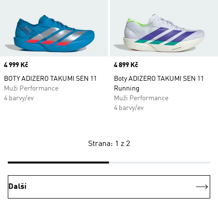
Price
4 999 Kč
Price
4 899 Kč
BOTY ADIZERO TAKUMI SEN 11
Boty ADIZERO TAKUMI SEN 11
Muži Performance
Running
4 barvy/ev
Muži Performance
4 barvy/ev
Strana: 1 z 2
Další