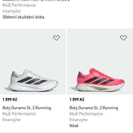
Muži Performance
4 barvy/ev
30denní zkušební doba
Přidat do seznamu přání
Př
Price
1 599 Kč
Price
1 599 Kč
Boty Duramo SL 2 Running
Boty Duramo SL 2 Running
Muži Performance
Muži Performance
8 barvy/ev
8 barvy/ev
Nové