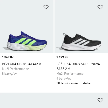
Přidat do seznamu přání
Př
Price
1 349 Kč
Price
2 199 Kč
BĚŽECKÁ OBUV GALAXY 8
BĚŽECKÁ OBUV SUPERNOVA
Muži Performance
EASE 2 M
8 barvy/ev
Muži Performance
4 barvy/ev
30denní zkušební doba
Př