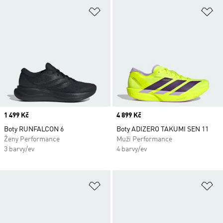
Přidat do seznamu přání
Př
Price
1 499 Kč
Price
4 899 Kč
Boty RUNFALCON 6
Boty ADIZERO TAKUMI SEN 11
Ženy Performance
Muži Performance
3 barvy/ev
4 barvy/ev
Přidat do seznamu přání
Př