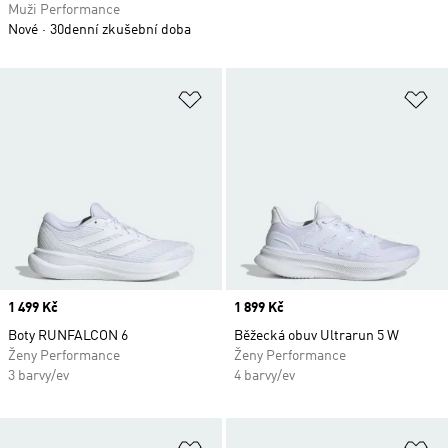
Muži Performance
Nové
30denní zkušební doba
Přidat do seznamu přání
Př
Price
1 499 Kč
Price
1 899 Kč
Boty RUNFALCON 6
Běžecká obuv Ultrarun 5 W
Ženy Performance
Ženy Performance
3 barvy/ev
4 barvy/ev
Přidat do seznamu přání
Př