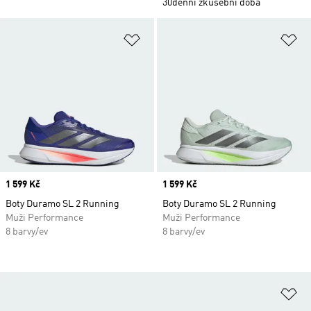
30denní zkušební doba
Přidat do seznamu přání
Př
Price
1 599 Kč
Price
1 599 Kč
Boty Duramo SL 2 Running
Boty Duramo SL 2 Running
Muži Performance
Muži Performance
8 barvy/ev
8 barvy/ev
Př