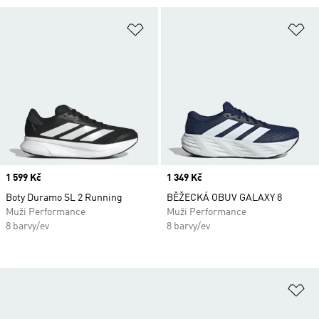
Přidat do seznamu přání
Př
Price
1 599 Kč
Price
1 349 Kč
Boty Duramo SL 2 Running
BĚŽECKÁ OBUV GALAXY 8
Muži Performance
Muži Performance
8 barvy/ev
8 barvy/ev
Př