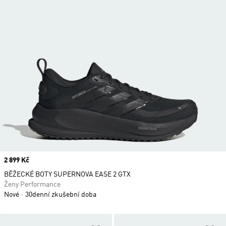
Price
2 899 Kč
BĚŽECKÉ BOTY SUPERNOVA EASE 2 GTX
Ženy Performance
Nové
30denní zkušební doba