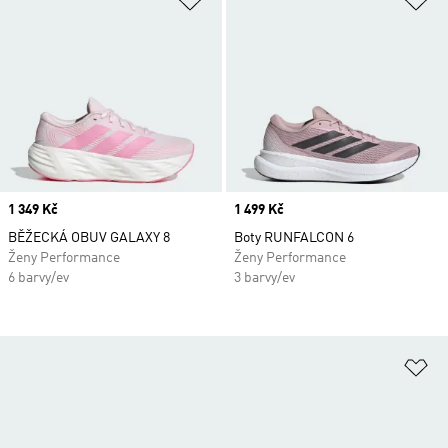
Price
1 349 Kč
Price
1 499 Kč
BĚŽECKÁ OBUV GALAXY 8
Boty RUNFALCON 6
Ženy Performance
Ženy Performance
6 barvy/ev
3 barvy/ev
Př