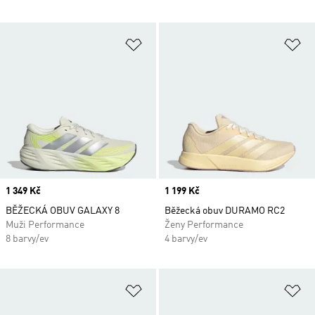
Přidat do seznamu přání
Př
Price
1 349 Kč
Price
1 199 Kč
BĚŽECKÁ OBUV GALAXY 8
Běžecká obuv DURAMO RC2
Muži Performance
Ženy Performance
8 barvy/ev
4 barvy/ev
Přidat do seznamu přání
Př