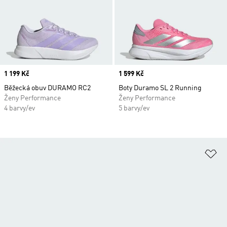
Price
1 199 Kč
Price
1 599 Kč
Běžecká obuv DURAMO RC2
Boty Duramo SL 2 Running
Ženy Performance
Ženy Performance
4 barvy/ev
5 barvy/ev
Př