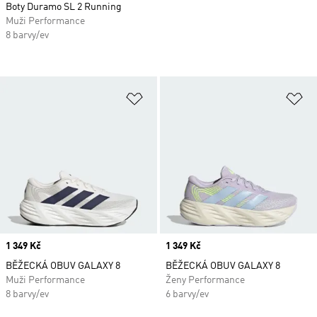
Boty Duramo SL 2 Running
Muži Performance
8 barvy/ev
Přidat do seznamu přání
Př
Price
1 349 Kč
Price
1 349 Kč
BĚŽECKÁ OBUV GALAXY 8
BĚŽECKÁ OBUV GALAXY 8
Muži Performance
Ženy Performance
8 barvy/ev
6 barvy/ev