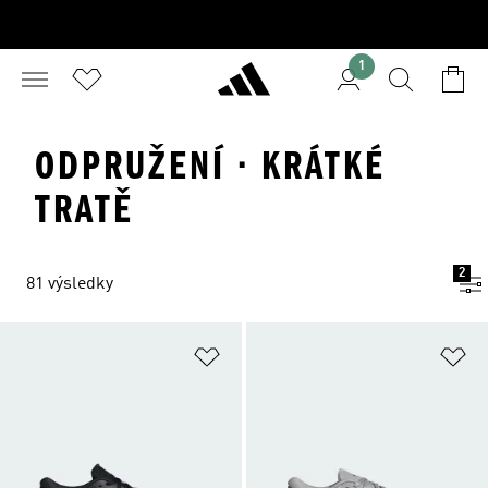
1
ODPRUŽENÍ · KRÁTKÉ
TRATĚ
2
81 výsledky
Přidat do seznamu přání
Př