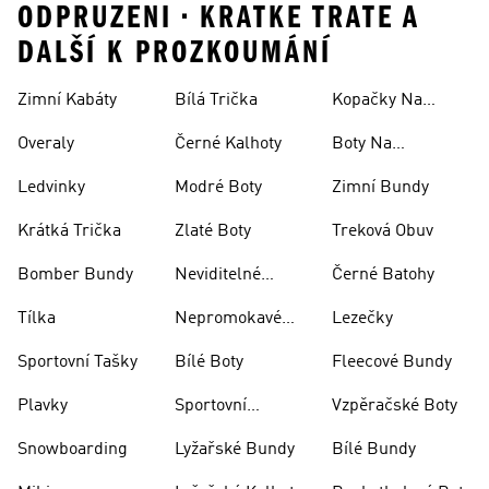
ODPRUZENI • KRATKE TRATE A
DALŠÍ K PROZKOUMÁNÍ
Zimní Kabáty
Bílá Trička
Kopačky Na
Rugby
Overaly
Černé Kalhoty
Boty Na
Skateboarding
Ledvinky
Modré Boty
Zimní Bundy
Krátká Trička
Zlaté Boty
Treková Obuv
Bomber Bundy
Neviditelné
Černé Batohy
Ponožky
Tílka
Nepromokavé
Lezečky
Bundy
Sportovní Tašky
Bílé Boty
Fleecové Bundy
Plavky
Sportovní
Vzpěračské Boty
Oblečení
Snowboarding
Lyžařské Bundy
Bílé Bundy