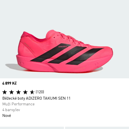
Price
4 899 Kč
(120)
Běžecké boty ADIZERO TAKUMI SEN 11
Muži Performance
4 barvy/ev
Nové