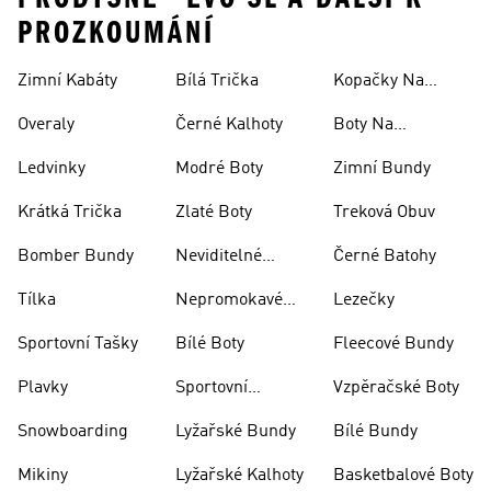
PROZKOUMÁNÍ
Zimní Kabáty
Bílá Trička
Kopačky Na
Rugby
Overaly
Černé Kalhoty
Boty Na
Skateboarding
Ledvinky
Modré Boty
Zimní Bundy
Krátká Trička
Zlaté Boty
Treková Obuv
Bomber Bundy
Neviditelné
Černé Batohy
Ponožky
Tílka
Nepromokavé
Lezečky
Bundy
Sportovní Tašky
Bílé Boty
Fleecové Bundy
Plavky
Sportovní
Vzpěračské Boty
Oblečení
Snowboarding
Lyžařské Bundy
Bílé Bundy
Mikiny
Lyžařské Kalhoty
Basketbalové Boty