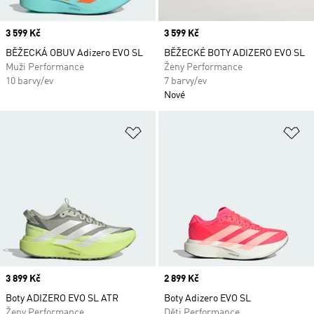
Price
3 599 Kč
Price
3 599 Kč
BĚŽECKÁ OBUV Adizero EVO SL
BĚŽECKÉ BOTY ADIZERO EVO SL
Muži Performance
Ženy Performance
10 barvy/ev
7 barvy/ev
Nové
Přidat do seznamu přání
Př
Price
3 899 Kč
Price
2 899 Kč
Boty ADIZERO EVO SL ATR
Boty Adizero EVO SL
Ženy Performance
Děti Performance