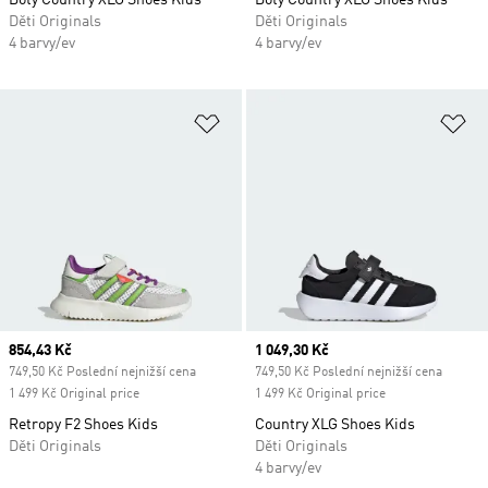
Boty Country XLG Shoes Kids
Boty Country XLG Shoes Kids
Děti Originals
Děti Originals
4 barvy/ev
4 barvy/ev
Přidat do seznamu přání
Př
Current price
854,43 Kč
Current price
1 049,30 Kč
749,50 Kč Poslední nejnižší cena
749,50 Kč Poslední nejnižší cena
1 499 Kč Original price
1 499 Kč Original price
Retropy F2 Shoes Kids
Country XLG Shoes Kids
Děti Originals
Děti Originals
4 barvy/ev