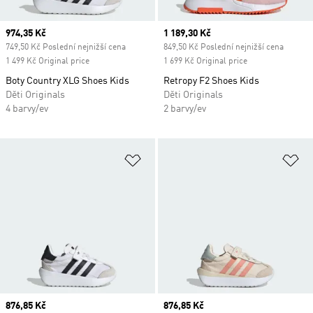
Current price
974,35 Kč
Current price
1 189,30 Kč
749,50 Kč Poslední nejnižší cena
849,50 Kč Poslední nejnižší cena
1 499 Kč Original price
1 699 Kč Original price
Boty Country XLG Shoes Kids
Retropy F2 Shoes Kids
Děti Originals
Děti Originals
4 barvy/ev
2 barvy/ev
Přidat do seznamu přání
Př
Current price
876,85 Kč
Current price
876,85 Kč