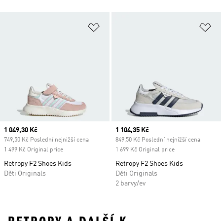
Přidat do seznamu přání
Př
Current price
1 049,30 Kč
Current price
1 104,35 Kč
749,50 Kč Poslední nejnižší cena
849,50 Kč Poslední nejnižší cena
1 499 Kč Original price
1 699 Kč Original price
Retropy F2 Shoes Kids
Retropy F2 Shoes Kids
Děti Originals
Děti Originals
2 barvy/ev