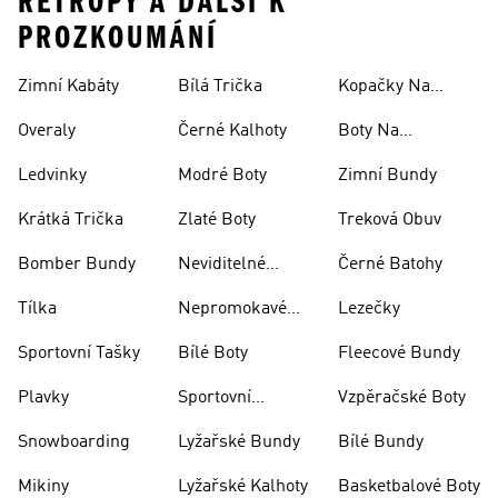
RETROPY A DALŠÍ K
PROZKOUMÁNÍ
Zimní Kabáty
Bílá Trička
Kopačky Na
Rugby
Overaly
Černé Kalhoty
Boty Na
Skateboarding
Ledvinky
Modré Boty
Zimní Bundy
Krátká Trička
Zlaté Boty
Treková Obuv
Bomber Bundy
Neviditelné
Černé Batohy
Ponožky
Tílka
Nepromokavé
Lezečky
Bundy
Sportovní Tašky
Bílé Boty
Fleecové Bundy
Plavky
Sportovní
Vzpěračské Boty
Oblečení
Snowboarding
Lyžařské Bundy
Bílé Bundy
Mikiny
Lyžařské Kalhoty
Basketbalové Boty