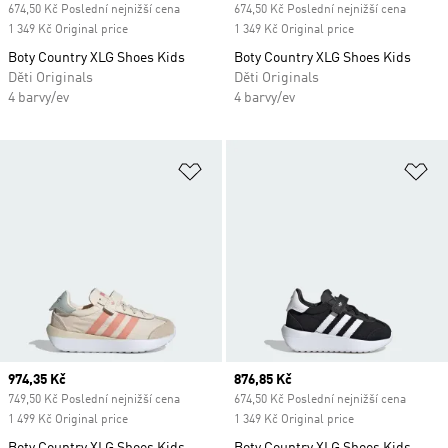
674,50 Kč Poslední nejnižší cena
674,50 Kč Poslední nejnižší cena
1 349 Kč Original price
1 349 Kč Original price
Boty Country XLG Shoes Kids
Boty Country XLG Shoes Kids
Děti Originals
Děti Originals
4 barvy/ev
4 barvy/ev
Přidat do seznamu přání
Př
Current price
974,35 Kč
Current price
876,85 Kč
749,50 Kč Poslední nejnižší cena
674,50 Kč Poslední nejnižší cena
1 499 Kč Original price
1 349 Kč Original price