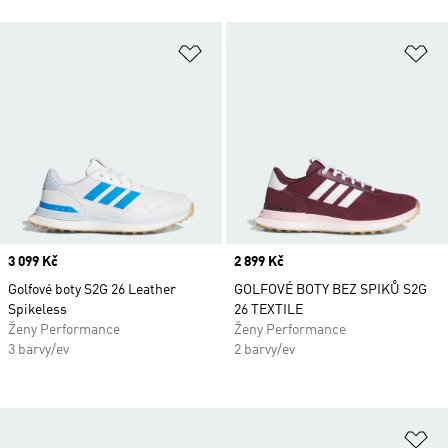
Přidat do seznamu přání
Př
Price
3 099 Kč
Price
2 899 Kč
Golfové boty S2G 26 Leather
GOLFOVÉ BOTY BEZ SPIKŮ S2G
Spikeless
26 TEXTILE
Ženy Performance
Ženy Performance
3 barvy/ev
2 barvy/ev
Př