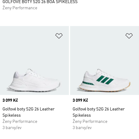
GOLFOVÉ BOTY S2G 26 BOA SPIKELESS
Ženy Performance
Přidat do seznamu přání
Př
Price
3 099 Kč
Price
3 099 Kč
Golfové boty S2G 26 Leather
Golfové boty S2G 26 Leather
Spikeless
Spikeless
Ženy Performance
Ženy Performance
3 barvy/ev
3 barvy/ev