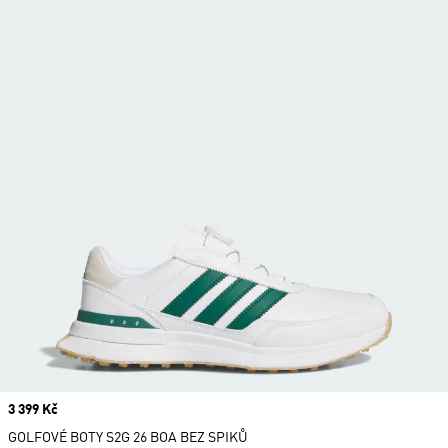
Price
3 399 Kč
GOLFOVÉ BOTY S2G 26 BOA BEZ SPIKŮ