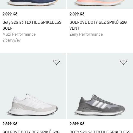
Price
2 899 Kč
Price
2 399 Kč
Boty S2G 26 TEXTILE SPIKELESS
GOLFOVÉ BOTY BEZ SPIKŮ S2G
GOLF
VENT
Muži Performance
Ženy Performance
2 barvy/ev
Přidat do seznamu přání
Př
Price
2 899 Kč
Price
2 899 Kč
GOLFOVÉ BOTY BEZ SPIKŮ S2G
BOTY S2G 26 TEXTILE SPIKELESS