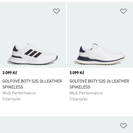
Přidat do seznamu přání
Př
Price
3 099 Kč
Price
3 099 Kč
GOLFOVÉ BOTY S2G 26 LEATHER
GOLFOVÉ BOTY S2G 26 LEATHER
SPIKELESS
SPIKELESS
Muži Performance
Muži Performance
5 barvy/ev
5 barvy/ev
Př