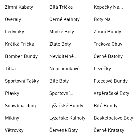
Zimní Kabáty
Bílá Trička
Kopačky Na
Rugby
Overaly
Černé Kalhoty
Boty Na
Skateboarding
Ledvinky
Modré Boty
Zimní Bundy
Krátká Trička
Zlaté Boty
Treková Obuv
Bomber Bundy
Neviditelné
Černé Batohy
Ponožky
Tílka
Nepromokavé
Lezečky
Bundy
Sportovní Tašky
Bílé Boty
Fleecové Bundy
Plavky
Sportovní
Vzpěračské Boty
Oblečení
Snowboarding
Lyžařské Bundy
Bílé Bundy
Mikiny
Lyžařské Kalhoty
Basketbalové Boty
Větrovky
Červené Boty
Černé Kraťasy