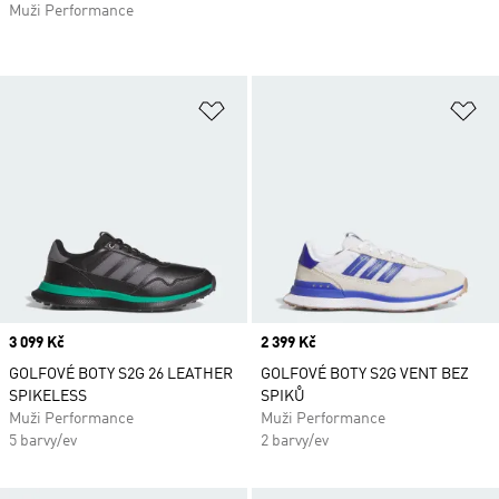
Muži Performance
Přidat do seznamu přání
Př
Price
3 099 Kč
Price
2 399 Kč
GOLFOVÉ BOTY S2G 26 LEATHER
GOLFOVÉ BOTY S2G VENT BEZ
SPIKELESS
SPIKŮ
Muži Performance
Muži Performance
5 barvy/ev
2 barvy/ev