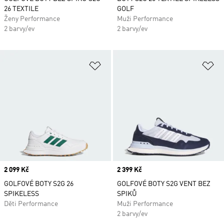
26 TEXTILE
GOLF
Ženy Performance
Muži Performance
2 barvy/ev
2 barvy/ev
Přidat do seznamu přání
Př
Price
2 099 Kč
Price
2 399 Kč
GOLFOVÉ BOTY S2G 26
GOLFOVÉ BOTY S2G VENT BEZ
SPIKELESS
SPIKŮ
Děti Performance
Muži Performance
2 barvy/ev