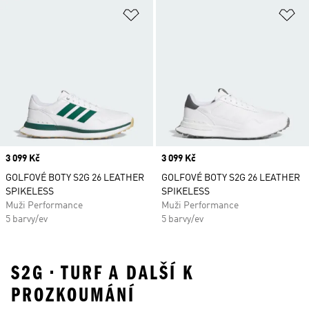
Přidat do seznamu přání
Př
Price
3 099 Kč
Price
3 099 Kč
GOLFOVÉ BOTY S2G 26 LEATHER
GOLFOVÉ BOTY S2G 26 LEATHER
SPIKELESS
SPIKELESS
Muži Performance
Muži Performance
5 barvy/ev
5 barvy/ev
S2G • TURF A DALŠÍ K
PROZKOUMÁNÍ