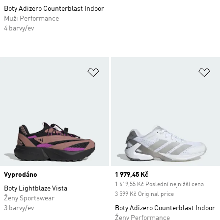
Boty Adizero Counterblast Indoor
Muži Performance
4 barvy/ev
Přidat do seznamu přání
Př
Vyprodáno
Current price
1 979,45 Kč
1 619,55 Kč Poslední nejnižší cena
Boty Lightblaze Vista
3 599 Kč Original price
Ženy Sportswear
3 barvy/ev
Boty Adizero Counterblast Indoor
Ženy Performance