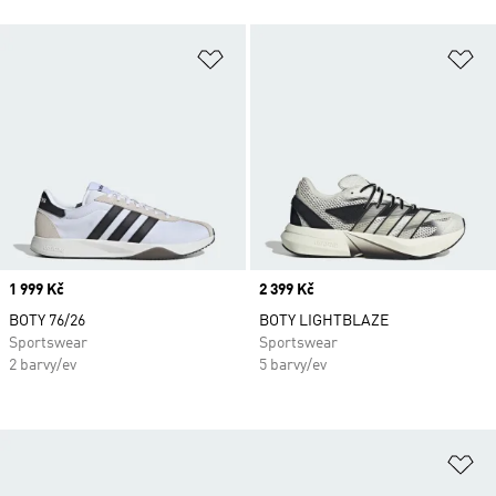
Přidat do seznamu přání
Př
Price
1 999 Kč
Price
2 399 Kč
BOTY 76/26
BOTY LIGHTBLAZE
Sportswear
Sportswear
2 barvy/ev
5 barvy/ev
Př