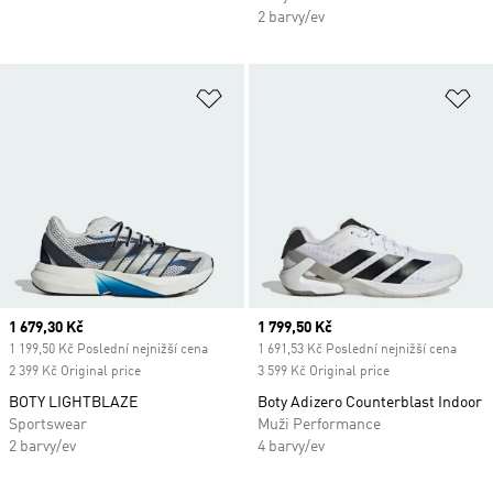
2 barvy/ev
Přidat do seznamu přání
Př
Current price
1 679,30 Kč
Current price
1 799,50 Kč
1 199,50 Kč Poslední nejnižší cena
1 691,53 Kč Poslední nejnižší cena
2 399 Kč Original price
3 599 Kč Original price
BOTY LIGHTBLAZE
Boty Adizero Counterblast Indoor
Sportswear
Muži Performance
2 barvy/ev
4 barvy/ev