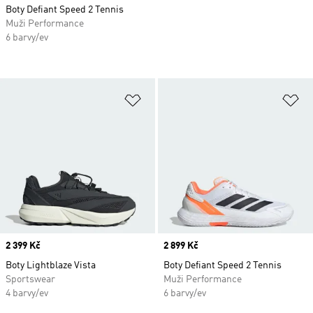
Boty Defiant Speed 2 Tennis
Muži Performance
6 barvy/ev
Přidat do seznamu přání
Př
Price
2 399 Kč
Price
2 899 Kč
Boty Lightblaze Vista
Boty Defiant Speed 2 Tennis
Sportswear
Muži Performance
4 barvy/ev
6 barvy/ev