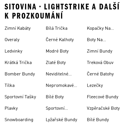
SITOVINA • LIGHTSTRIKE A DALŠÍ
K PROZKOUMÁNÍ
Zimní Kabáty
Bílá Trička
Kopačky Na
Rugby
Overaly
Černé Kalhoty
Boty Na
Skateboarding
Ledvinky
Modré Boty
Zimní Bundy
Krátká Trička
Zlaté Boty
Treková Obuv
Bomber Bundy
Neviditelné
Černé Batohy
Ponožky
Tílka
Nepromokavé
Lezečky
Bundy
Sportovní Tašky
Bílé Boty
Fleecové Bundy
Plavky
Sportovní
Vzpěračské Boty
Oblečení
Snowboarding
Lyžařské Bundy
Bílé Bundy