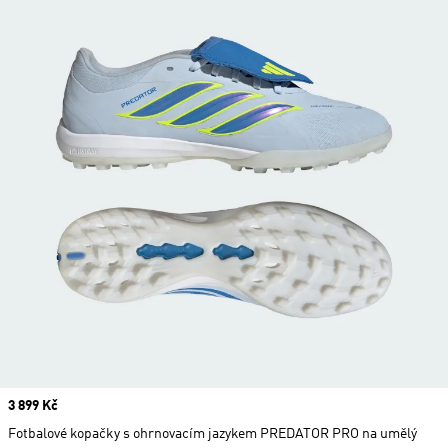
Price
3 899 Kč
Fotbalové kopačky s ohrnovacím jazykem PREDATOR PRO na umělý