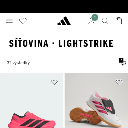
1
SÍŤOVINA · LIGHTSTRIKE
2
32 výsledky
Přidat do seznamu přání
Př