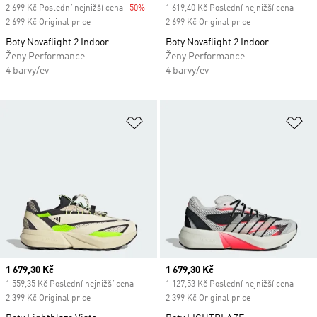
2 699 Kč Poslední nejnižší cena
-50%
Discount
1 619,40 Kč Poslední nejnižší cena
2 699 Kč Original price
2 699 Kč Original price
Boty Novaflight 2 Indoor
Boty Novaflight 2 Indoor
Ženy Performance
Ženy Performance
4 barvy/ev
4 barvy/ev
Přidat do seznamu přání
Př
Current price
1 679,30 Kč
Current price
1 679,30 Kč
1 559,35 Kč Poslední nejnižší cena
1 127,53 Kč Poslední nejnižší cena
2 399 Kč Original price
2 399 Kč Original price