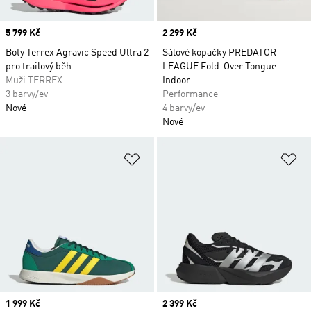
Price
5 799 Kč
Price
2 299 Kč
Boty Terrex Agravic Speed Ultra 2
Sálové kopačky PREDATOR
pro trailový běh
LEAGUE Fold-Over Tongue
Muži TERREX
Indoor
3 barvy/ev
Performance
Nové
4 barvy/ev
Nové
Přidat do seznamu přání
Př
Price
1 999 Kč
Price
2 399 Kč