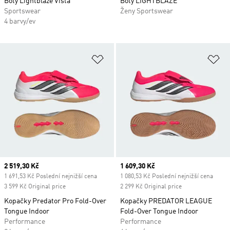
Boty Lightblaze Vista
Boty LIGHTBLAZE
Sportswear
Ženy Sportswear
4 barvy/ev
Přidat do seznamu přání
Př
Current price
2 519,30 Kč
Current price
1 609,30 Kč
1 691,53 Kč Poslední nejnižší cena
1 080,53 Kč Poslední nejnižší cena
3 599 Kč Original price
2 299 Kč Original price
Kopačky Predator Pro Fold-Over
Kopačky PREDATOR LEAGUE
Tongue Indoor
Fold-Over Tongue Indoor
Performance
Performance