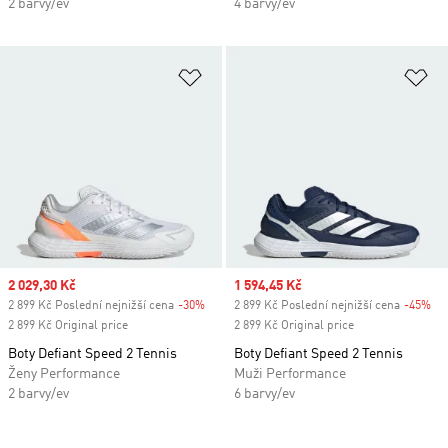
2 barvy/ev
4 barvy/ev
Přidat do seznamu přání
Př
Sale price
2 029,30 Kč
Sale price
1 594,45 Kč
2 899 Kč Poslední nejnižší cena
-30%
Discount
2 899 Kč Poslední nejnižší cena
-45%
Di
2 899 Kč Original price
2 899 Kč Original price
Boty Defiant Speed 2 Tennis
Boty Defiant Speed 2 Tennis
Ženy Performance
Muži Performance
2 barvy/ev
6 barvy/ev