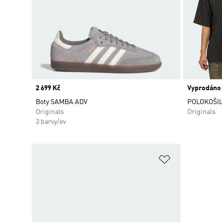
Price
2 699 Kč
Vyprodáno
Boty SAMBA ADV
POLOKOŠIL
Originals
Originals
3 barvy/ev
Přidat do sez