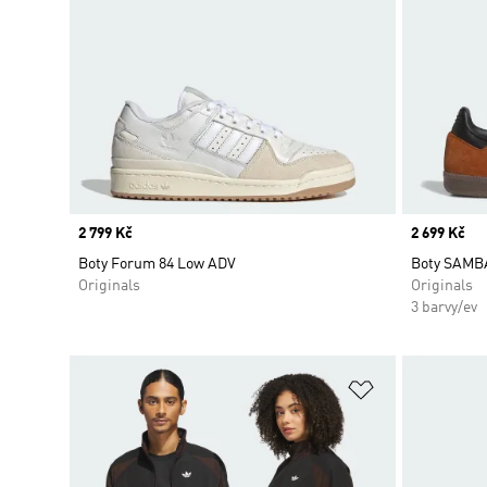
Price
2 799 Kč
Price
2 699 Kč
Boty Forum 84 Low ADV
Boty SAMB
Originals
Originals
3 barvy/ev
Přidat do sez