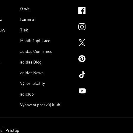
O nás
z
Kariéra
uvy
Tisk
Mobilní aplikace
adidas Confirmed
n
adidas Blog
adidas News
Výběr lokality
adiclub
Vybavení pro tvůj klub
as
Přístup