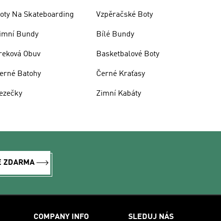
oty Na Skateboarding
Vzpěračské Boty
imní Bundy
Bílé Bundy
reková Obuv
Basketbalové Boty
erné Batohy
Černé Kraťasy
ezečky
Zimní Kabáty
E ZDARMA
COMPANY INFO
SLEDUJ NÁS