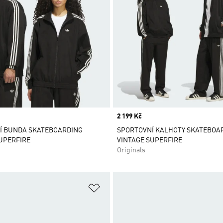
Price
2 199 Kč
Í BUNDA SKATEBOARDING
SPORTOVNÍ KALHOTY SKATEBOA
UPERFIRE
VINTAGE SUPERFIRE
Originals
namu přání
Přidat do seznamu přání