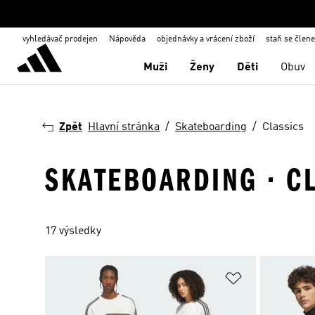
vyhledávač prodejen
Nápověda
objednávky a vrácení zboží
staň se člen
Muži
Ženy
Děti
Obuv
Zpět
Hlavní stránka
Skateboarding
Classics
SKATEBOARDING · C
17 výsledky
Přidat do sez