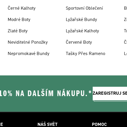
Černé Kalhoty
Sportovní Oblečení
B
Modré Boty
Lyžařské Bundy
Z
Zlaté Boty
Lyžařské Kalhoty
T
Neviditelné Ponožky
Červené Boty
Č
Nepromokavé Bundy
Tašky Přes Rameno
L
 10% NA DALŠÍM NÁKUPU.*
ZAREGISTRUJ S
CE
NÁŠ SVĚT
POMOC