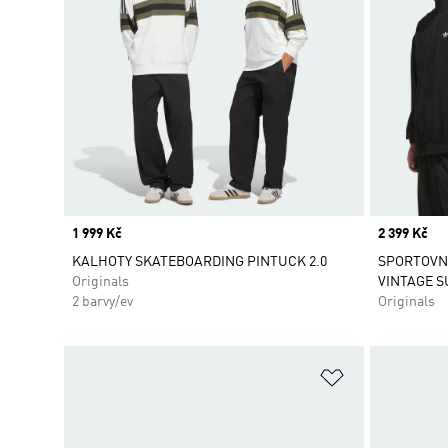
Price
1 999 Kč
Price
2 399 Kč
KALHOTY SKATEBOARDING PINTUCK 2.0
SPORTOVN
Originals
VINTAGE S
2 barvy/ev
Originals
Přidat do sez