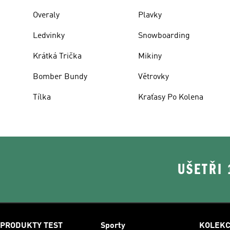
Overaly
Plavky
Ledvinky
Snowboarding
Krátká Trička
Mikiny
Bomber Bundy
Větrovky
Tílka
Kraťasy Po Kolena
UŠETŘI
PRODUKTY TEST
Sporty
KOLEK