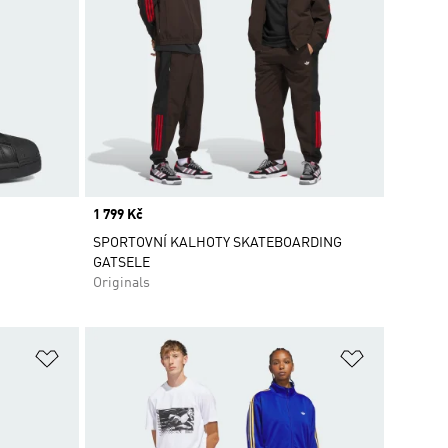
Price
1 799 Kč
SPORTOVNÍ KALHOTY SKATEBOARDING
GATSELE
Originals
Přidat do seznamu přání
Přidat do 