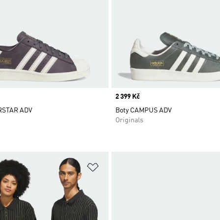
Price
2 399 Kč
RSTAR ADV
Boty CAMPUS ADV
Originals
namu přání
Přidat do seznamu přání