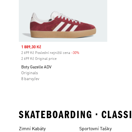
Sale price
1 889,30 Kč
2 699 Kč Poslední nejnižší cena
-30%
Discount
2 699 Kč Original price
Boty Gazelle ADV
Originals
8 barvy/ev
SKATEBOARDING • CLASS
Zimní Kabáty
Sportovní Tašky