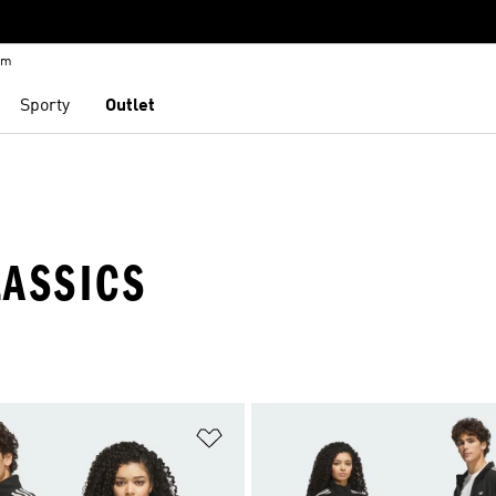
em
Sporty
Outlet
LASSICS
namu přání
Přidat do seznamu přání