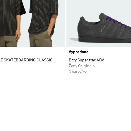
Vyprodáno
E SKATEBOARDING CLASSIC
Boty Superstar ADV
Ženy Originals
3 barvy/ev
namu přání