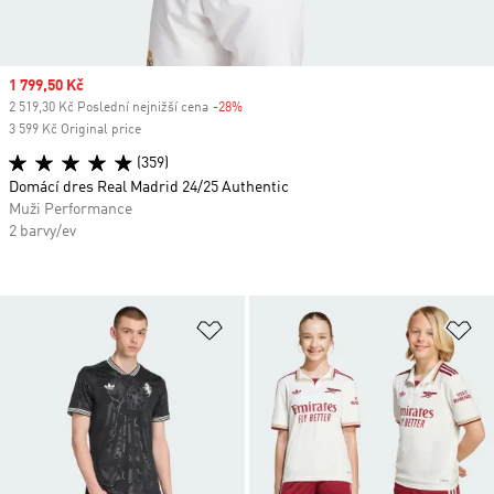
Sale price
1 799,50 Kč
2 519,30 Kč Poslední nejnižší cena
-28%
Discount
3 599 Kč Original price
(359)
Domácí dres Real Madrid 24/25 Authentic
Muži Performance
2 barvy/ev
Přidat do seznamu přání
Př