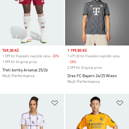
Sale price
769,30 Kč
Sale price
1 199,50 Kč
1 099 Kč Poslední nejnižší cena
-30%
Discount
1 679,30 Kč Poslední nejnižší cena
1 099 Kč Original price
-28%
Discount
2 399 Kč Original price
Třetí šortky Arsenal 25/26
Muži Performance
Dres FC Bayern 24/25 Wiesn
Muži Performance
Přidat do seznamu přání
Př