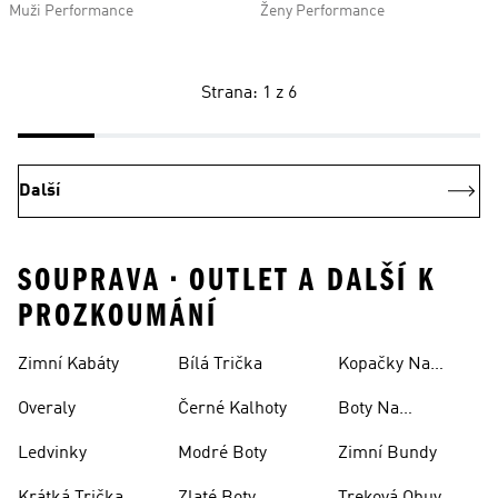
Muži Performance
Ženy Performance
Strana: 1 z 6
Další
SOUPRAVA • OUTLET A DALŠÍ K
PROZKOUMÁNÍ
Zimní Kabáty
Bílá Trička
Kopačky Na
Rugby
Overaly
Černé Kalhoty
Boty Na
Skateboarding
Ledvinky
Modré Boty
Zimní Bundy