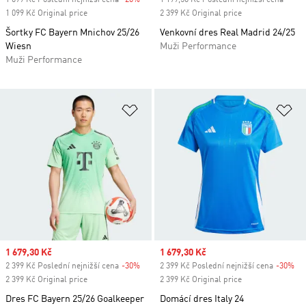
1 099 Kč Poslední nejnižší cena
-20%
Discount
1 199,50 Kč Poslední nejnižší cena
1 099 Kč Original price
2 399 Kč Original price
Šortky FC Bayern Mnichov 25/26
Venkovní dres Real Madrid 24/25
Wiesn
Muži Performance
Muži Performance
Přidat do seznamu přání
Př
Sale price
1 679,30 Kč
Sale price
1 679,30 Kč
2 399 Kč Poslední nejnižší cena
-30%
Discount
2 399 Kč Poslední nejnižší cena
-30%
Di
2 399 Kč Original price
2 399 Kč Original price
Dres FC Bayern 25/26 Goalkeeper
Domácí dres Italy 24