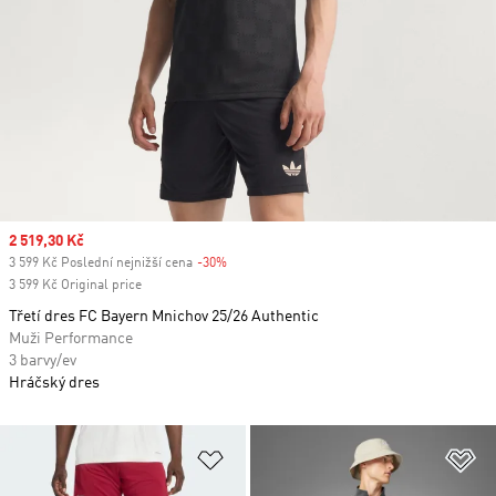
Sale price
2 519,30 Kč
3 599 Kč Poslední nejnižší cena
-30%
Discount
3 599 Kč Original price
Třetí dres FC Bayern Mnichov 25/26 Authentic
Muži Performance
3 barvy/ev
Hráčský dres
Přidat do seznamu přání
Př