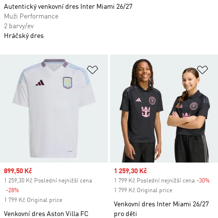
Autentický venkovní dres Inter Miami 26/27
Muži Performance
2 barvy/ev
Hráčský dres
Přidat do seznamu přání
Př
Sale price
899,50 Kč
Sale price
1 259,30 Kč
1 259,30 Kč Poslední nejnižší cena
1 799 Kč Poslední nejnižší cena
-30%
Di
-28%
Discount
1 799 Kč Original price
1 799 Kč Original price
Venkovní dres Inter Miami 26/27
Venkovní dres Aston Villa FC
pro děti