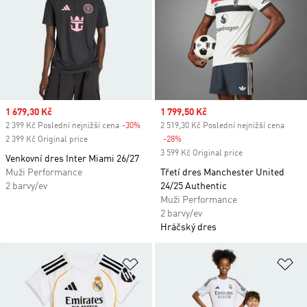
Sale price
1 679,30 Kč
Sale price
1 799,50 Kč
2 399 Kč Poslední nejnižší cena
-30%
Discount
2 519,30 Kč Poslední nejnižší cena
2 399 Kč Original price
-28%
Discount
3 599 Kč Original price
Venkovní dres Inter Miami 26/27
Muži Performance
Třetí dres Manchester United
2 barvy/ev
24/25 Authentic
Muži Performance
2 barvy/ev
Hráčský dres
Přidat do seznamu přání
Př