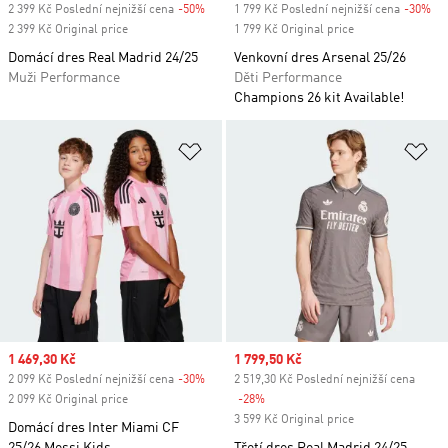
2 399 Kč Poslední nejnižší cena
-50%
Discount
1 799 Kč Poslední nejnižší cena
-30%
Di
2 399 Kč Original price
1 799 Kč Original price
Domácí dres Real Madrid 24/25
Venkovní dres Arsenal 25/26
Muži Performance
Děti Performance
Champions 26 kit Available!
Přidat do seznamu přání
Př
Sale price
1 469,30 Kč
Sale price
1 799,50 Kč
2 099 Kč Poslední nejnižší cena
-30%
Discount
2 519,30 Kč Poslední nejnižší cena
2 099 Kč Original price
-28%
Discount
3 599 Kč Original price
Domácí dres Inter Miami CF