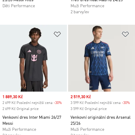
25/26 Messi Kids
Třetí dres Real Madrid 24/25
Děti Performance
Muži Performance
2 barvy/ev
Přidat do seznamu přání
Př
Sale price
1 889,30 Kč
Sale price
2 519,30 Kč
2 699 Kč Poslední nejnižší cena
-30%
Discount
3 599 Kč Poslední nejnižší cena
-30%
Di
2 699 Kč Original price
3 599 Kč Original price
Venkovní dres Inter Miami 26/27
Venkovní originální dres Arsenal
Messi
25/26
Muži Performance
Muži Performance