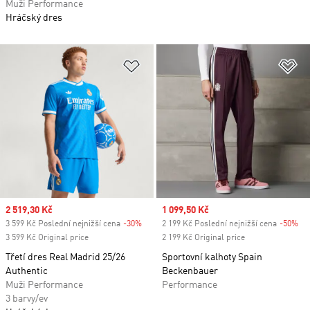
Muži Performance
Hráčský dres
Přidat do seznamu přání
Př
Sale price
2 519,30 Kč
Sale price
1 099,50 Kč
3 599 Kč Poslední nejnižší cena
-30%
Discount
2 199 Kč Poslední nejnižší cena
-50%
Di
3 599 Kč Original price
2 199 Kč Original price
Třetí dres Real Madrid 25/26
Sportovní kalhoty Spain
Authentic
Beckenbauer
Muži Performance
Performance
3 barvy/ev