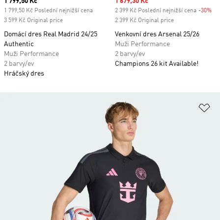
Current price
1 799,50 Kč
Sale price
1 679,30 Kč
1 799,50 Kč Poslední nejnižší cena
2 399 Kč Poslední nejnižší cena
-30%
Di
3 599 Kč Original price
2 399 Kč Original price
Domácí dres Real Madrid 24/25
Venkovní dres Arsenal 25/26
Authentic
Muži Performance
Muži Performance
2 barvy/ev
2 barvy/ev
Champions 26 kit Available!
Hráčský dres
Př