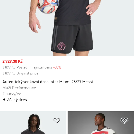
Sale price
2 729,30 Kč
3 899 Kč Poslední nejnižší cena
-30%
Discount
3 899 Kč Original price
Autentický venkovní dres Inter Miami 26/27 Messi
Muži Performance
2 barvy/ev
Hráčský dres
Přidat do seznamu přání
Př