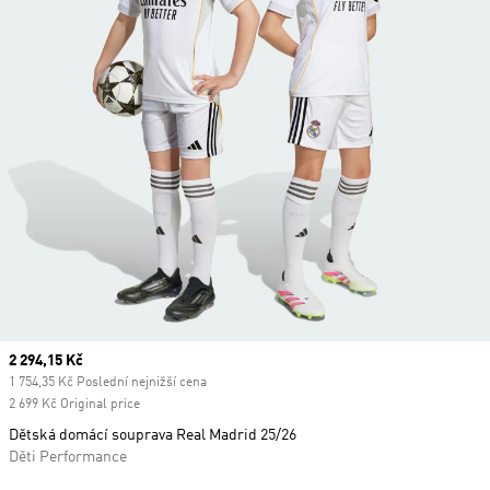
Current price
2 294,15 Kč
1 754,35 Kč Poslední nejnižší cena
2 699 Kč Original price
Dětská domácí souprava Real Madrid 25/26
Děti Performance