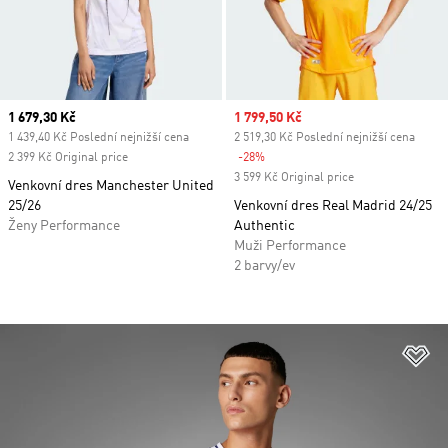
Current price
1 679,30 Kč
Sale price
1 799,50 Kč
1 439,40 Kč Poslední nejnižší cena
2 519,30 Kč Poslední nejnižší cena
2 399 Kč Original price
-28%
Discount
3 599 Kč Original price
Venkovní dres Manchester United
25/26
Venkovní dres Real Madrid 24/25
Ženy Performance
Authentic
Muži Performance
2 barvy/ev
Př