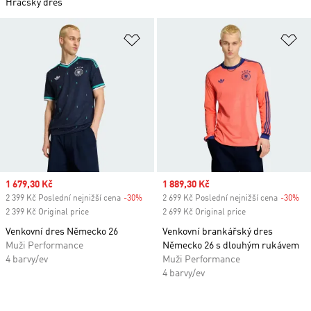
Hráčský dres
Přidat do seznamu přání
Př
Sale price
1 679,30 Kč
Sale price
1 889,30 Kč
2 399 Kč Poslední nejnižší cena
-30%
Discount
2 699 Kč Poslední nejnižší cena
-30%
Di
2 399 Kč Original price
2 699 Kč Original price
Venkovní dres Německo 26
Venkovní brankářský dres
Muži Performance
Německo 26 s dlouhým rukávem
4 barvy/ev
Muži Performance
4 barvy/ev