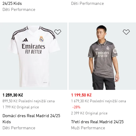
24/25 Kids
Děti Performance
Děti Performance
Přidat do seznamu přání
Př
Current price
1 259,30 Kč
Sale price
1 199,50 Kč
899,50 Kč Poslední nejnižší cena
1 679,30 Kč Poslední nejnižší cena
1 799 Kč Original price
-28%
Discount
2 399 Kč Original price
Domácí dres Real Madrid 24/25
Kids
Třetí dres Real Madrid 24/25
Děti Performance
Muži Performance