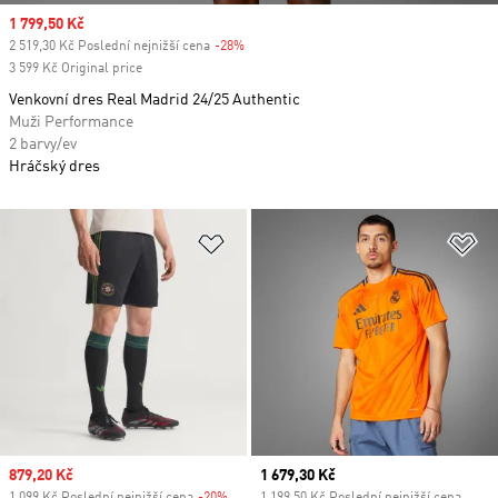
Sale price
1 799,50 Kč
2 519,30 Kč Poslední nejnižší cena
-28%
Discount
3 599 Kč Original price
Venkovní dres Real Madrid 24/25 Authentic
Muži Performance
2 barvy/ev
Hráčský dres
Přidat do seznamu přání
Př
Sale price
879,20 Kč
Current price
1 679,30 Kč