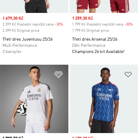
Sale price
1 679,30 Kč
Sale price
1 259,30 Kč
2 399 Kč Poslední nejnižší cena
-30%
Discount
1 799 Kč Poslední nejnižší cena
-30%
Di
2 399 Kč Original price
1 799 Kč Original price
Třetí dres Juventusu 25/26
Třetí dres Arsenal 25/26
Muži Performance
Děti Performance
2 barvy/ev
Champions 26 kit Available!
Přidat do seznamu přání
Př