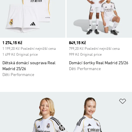
Current price
1 274,15 Kč
Current price
849,15 Kč
1 199,20 Kč Poslední nejnižší cena
799,20 Kč Poslední nejnižší cena
1 499 Kč Original price
999 Kč Original price
Dětská domácí souprava Real
Domácí šortky Real Madrid 25/26
Madrid 25/26
Děti Performance
Děti Performance
Př