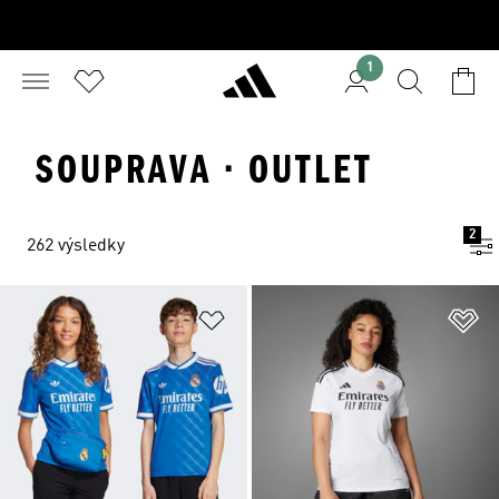
1
SOUPRAVA · OUTLET
2
262 výsledky
Přidat do seznamu přání
Př