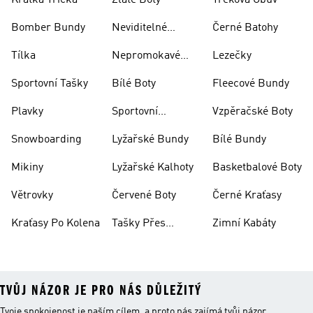
Krátká Trička
Zlaté Boty
Treková Obuv
Bomber Bundy
Neviditelné
Černé Batohy
Ponožky
Tílka
Nepromokavé
Lezečky
Bundy
Sportovní Tašky
Bílé Boty
Fleecové Bundy
Plavky
Sportovní
Vzpěračské Boty
Oblečení
Snowboarding
Lyžařské Bundy
Bílé Bundy
Mikiny
Lyžařské Kalhoty
Basketbalové Boty
Větrovky
Červené Boty
Černé Kraťasy
Kraťasy Po Kolena
Tašky Přes
Zimní Kabáty
Rameno
TVŮJ NÁZOR JE PRO NÁS DŮLEŽITÝ
Tvoje spokojenost je naším cílem, a proto nás zajímá tvůj názor.