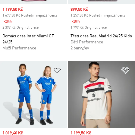
Sale price
1 199,50 Kč
Sale price
899,50 Kč
1 679,30 Kč Poslední nejnižší cena
1 259,30 Kč Poslední nejnižší cena
-28%
Discount
-28%
Discount
2 399 Kč Original price
1 799 Kč Original price
Domácí dres Inter Miami CF
Třetí dres Real Madrid 24/25 Kids
24/25
Děti Performance
Muži Performance
2 barvy/ev
Přidat do seznamu přání
Př
Sale price
1 019,40 Kč
Sale price
1 199,50 Kč