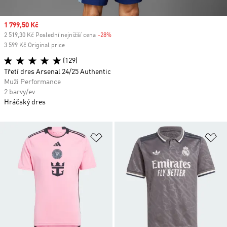
Sale price
1 799,50 Kč
2 519,30 Kč Poslední nejnižší cena
-28%
Discount
3 599 Kč Original price
(129)
Třetí dres Arsenal 24/25 Authentic
Muži Performance
2 barvy/ev
Hráčský dres
Přidat do seznamu přání
Př