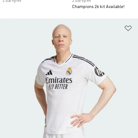
2 barvy/ev
2 barvy/ev
Champions 26 kit Available!
Př