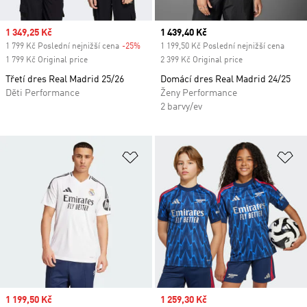
Sale price
1 349,25 Kč
Current price
1 439,40 Kč
1 799 Kč Poslední nejnižší cena
-25%
Discount
1 199,50 Kč Poslední nejnižší cena
1 799 Kč Original price
2 399 Kč Original price
Třetí dres Real Madrid 25/26
Domácí dres Real Madrid 24/25
Děti Performance
Ženy Performance
2 barvy/ev
Přidat do seznamu přání
Př
Sale price
1 199,50 Kč
Sale price
1 259,30 Kč