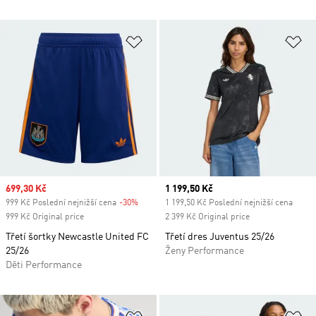
Přidat do seznamu přání
Př
Sale price
699,30 Kč
Current price
1 199,50 Kč
999 Kč Poslední nejnižší cena
-30%
Discount
1 199,50 Kč Poslední nejnižší cena
999 Kč Original price
2 399 Kč Original price
Třetí šortky Newcastle United FC
Třetí dres Juventus 25/26
25/26
Ženy Performance
Děti Performance
Přidat do seznamu přání
Př