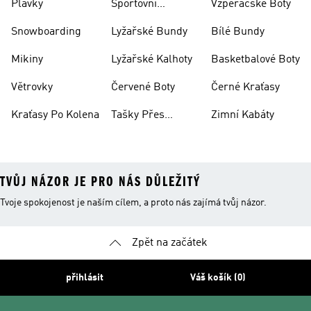
Plavky
Sportovní
Vzpěračské Boty
Oblečení
Snowboarding
Lyžařské Bundy
Bílé Bundy
Mikiny
Lyžařské Kalhoty
Basketbalové Boty
Větrovky
Červené Boty
Černé Kraťasy
Kraťasy Po Kolena
Tašky Přes
Zimní Kabáty
Rameno
TVŮJ NÁZOR JE PRO NÁS DŮLEŽITÝ
Tvoje spokojenost je naším cílem, a proto nás zajímá tvůj názor.
Zpět na začátek
přihlásit
Váš košík (0)