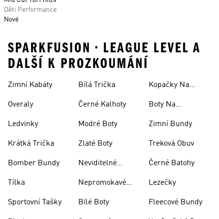
Mid Cut Turf Kids
Děti Performance
Nové
SPARKFUSION • LEAGUE LEVEL A
DALŠÍ K PROZKOUMÁNÍ
Zimní Kabáty
Bílá Trička
Kopačky Na
Rugby
Overaly
Černé Kalhoty
Boty Na
Skateboarding
Ledvinky
Modré Boty
Zimní Bundy
Krátká Trička
Zlaté Boty
Treková Obuv
Bomber Bundy
Neviditelné
Černé Batohy
Ponožky
Tílka
Nepromokavé
Lezečky
Bundy
Sportovní Tašky
Bílé Boty
Fleecové Bundy