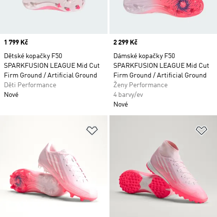
Price
1 799 Kč
Price
2 299 Kč
Dětské kopačky F50
Dámské kopačky F50
SPARKFUSION LEAGUE Mid Cut
SPARKFUSION LEAGUE Mid Cut
Firm Ground / Artificial Ground
Firm Ground / Artificial Ground
Děti Performance
Ženy Performance
Nové
4 barvy/ev
Nové
Přidat do seznamu přání
Př