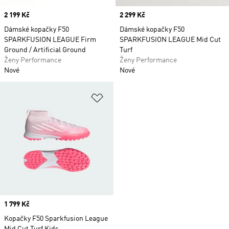
Price
2 199 Kč
Price
2 299 Kč
Dámské kopačky F50
Dámské kopačky F50
SPARKFUSION LEAGUE Firm
SPARKFUSION LEAGUE Mid Cut
Ground / Artificial Ground
Turf
Ženy Performance
Ženy Performance
Nové
Nové
Přidat do seznamu přání
Price
1 799 Kč
Kopačky F50 Sparkfusion League