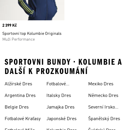
Price
2 399 Kč
Sportovní top Kolumbie Originals
Muži Performance
SPORTOVNI BUNDY • KOLUMBIE A
DALŠÍ K PROZKOUMÁNÍ
Alžírské Dres
Fotbalové
Mexiko Dres
Soupravy
Argentina Dres
Italsky Dres
Německo Dres
Belgie Dres
Jamajka Dres
Severní Irsko
Dres
Fotbalové Kraťasy
Japonské Dres
Španělský Dres