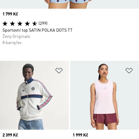
Price
1 799 Kč
(299)
Sportovní top SATIN POLKA DOTS TT
Ženy Originals
8 barvy/ev
Přidat do seznamu přání
Př
Price
2 399 Kč
Price
1 999 Kč