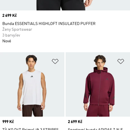
Price
2 699 Kč
Bunda ESSENTIALS HIGHLOFT INSULATED PUFFER
Ženy Sportswear
3 barvy/ev
Nové
Přidat do seznamu přání
Př
Price
999 Kč
Price
2 699 Kč