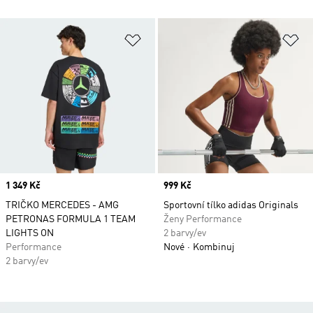
Přidat do seznamu přání
Př
Price
1 349 Kč
Price
999 Kč
TRIČKO MERCEDES - AMG
Sportovní tílko adidas Originals
PETRONAS FORMULA 1 TEAM
Ženy Performance
LIGHTS ON
2 barvy/ev
Performance
Nové
Kombinuj
2 barvy/ev