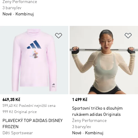
Ženy Performance
3 barvy/ev
Nové
Kombinuj
Přidat do seznamu přání
Př
Current price
649,35 Kč
Price
1 499 Kč
599,40 Kč Poslední nejnižší cena
Sportovní tričko s dlouhým
999 Kč Original price
rukávem adidas Originals
PLAVECKÝ TOP ADIDAS DISNEY
Ženy Performance
FROZEN
3 barvy/ev
Děti Sportswear
Nové
Kombinuj