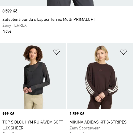
Price
3 599 Kč
Zateplená bunda s kapucí Terrex Multi PRIMALOFT
Ženy TERREX
Nové
Přidat do seznamu přání
Př
Price
999 Kč
Price
1 599 Kč
TOP S DLOUHÝM RUKÁVEM SOFT
MIKINA ADIDAS KIT 3-STRIPES
LUX SHEER
Ženy Sportswear