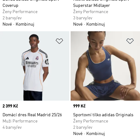
Coverup
Superstar Midlayer
Ženy Performance
Ženy Performance
2 barvy/ev
3 barvy/ev
Nové
Kombinuj
Nové
Kombinuj
Přidat do seznamu přání
Př
Price
2 399 Kč
Price
999 Kč
Domácí dres Real Madrid 25/26
Sportovní tílko adidas Originals
Muži Performance
Ženy Performance
4 barvy/ev
2 barvy/ev
Nové
Kombinuj