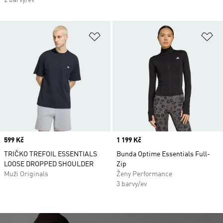
2 barvy/ev
Přidat do seznamu přání
Př
Price
599 Kč
Price
1 199 Kč
TRIČKO TREFOIL ESSENTIALS
Bunda Optime Essentials Full-
LOOSE DROPPED SHOULDER
Zip
Muži Originals
Ženy Performance
3 barvy/ev