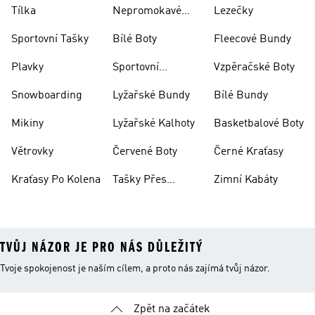
Ponožky
Tílka
Nepromokavé
Lezečky
Bundy
Sportovní Tašky
Bílé Boty
Fleecové Bundy
Plavky
Sportovní
Vzpěračské Boty
Oblečení
Snowboarding
Lyžařské Bundy
Bílé Bundy
Mikiny
Lyžařské Kalhoty
Basketbalové Boty
Větrovky
Červené Boty
Černé Kraťasy
Kraťasy Po Kolena
Tašky Přes
Zimní Kabáty
Rameno
TVŮJ NÁZOR JE PRO NÁS DŮLEŽITÝ
Tvoje spokojenost je naším cílem, a proto nás zajímá tvůj názor.
Zpět na začátek