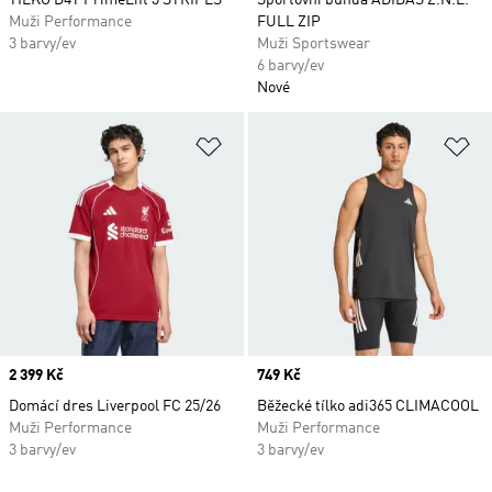
TÍLKO D4T PrimeLift 3 STRIPES
Sportovní bunda ADIDAS Z.N.E.
Muži Performance
FULL ZIP
3 barvy/ev
Muži Sportswear
6 barvy/ev
Nové
Přidat do seznamu přání
Př
Price
2 399 Kč
Price
749 Kč
Domácí dres Liverpool FC 25/26
Běžecké tílko adi365 CLIMACOOL
Muži Performance
Muži Performance
3 barvy/ev
3 barvy/ev