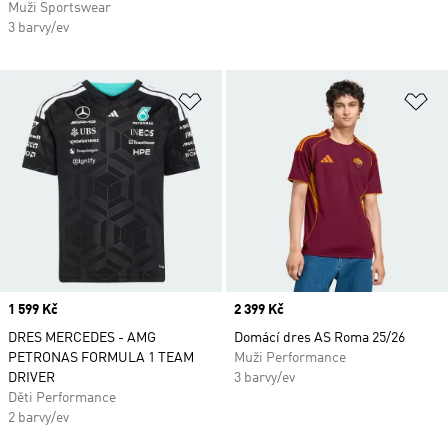
Muži Sportswear
3 barvy/ev
Přidat do seznamu přání
Př
Price
1 599 Kč
Price
2 399 Kč
DRES MERCEDES - AMG
Domácí dres AS Roma 25/26
PETRONAS FORMULA 1 TEAM
Muži Performance
DRIVER
3 barvy/ev
Děti Performance
2 barvy/ev