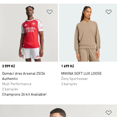
Přidat do seznamu přání
Př
Price
3 599 Kč
Price
1 699 Kč
Domácí dres Arsenal 25/26
MIKINA SOFT LUX LOOSE
Authentic
Ženy Sportswear
Muži Performance
3 barvy/ev
2 barvy/ev
Champions 26 kit Available!
Př