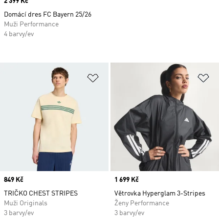
Price
2 399 Kč
Domácí dres FC Bayern 25/26
Muži Performance
4 barvy/ev
Přidat do seznamu přání
Př
Price
849 Kč
Price
1 699 Kč
TRIČKO CHEST STRIPES
Větrovka Hyperglam 3-Stripes
Muži Originals
Ženy Performance
3 barvy/ev
3 barvy/ev