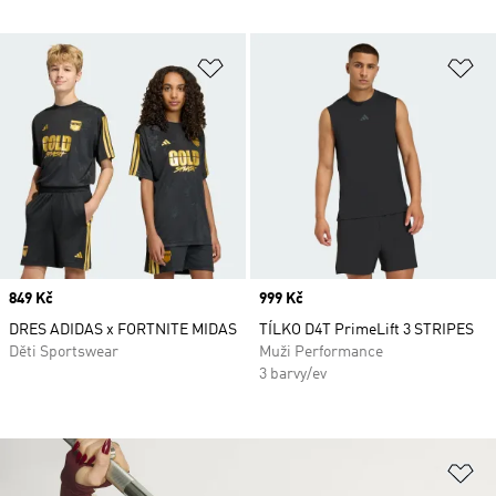
Přidat do seznamu přání
Př
Price
849 Kč
Price
999 Kč
DRES ADIDAS x FORTNITE MIDAS
TÍLKO D4T PrimeLift 3 STRIPES
Děti Sportswear
Muži Performance
3 barvy/ev
Př