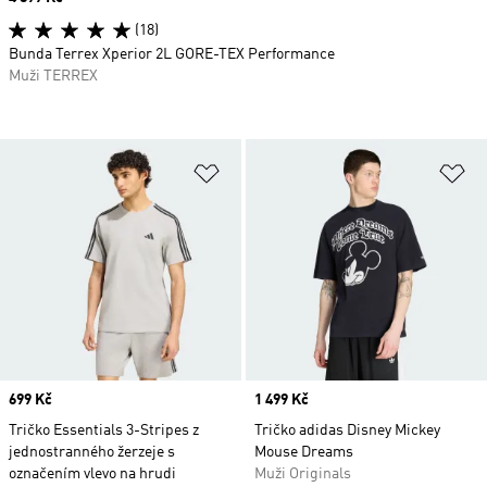
(18)
Bunda Terrex Xperior 2L GORE-TEX Performance
Muži TERREX
Přidat do seznamu přání
Př
Price
699 Kč
Price
1 499 Kč
Tričko Essentials 3-Stripes z
Tričko adidas Disney Mickey
jednostranného žerzeje s
Mouse Dreams
označením vlevo na hrudi
Muži Originals