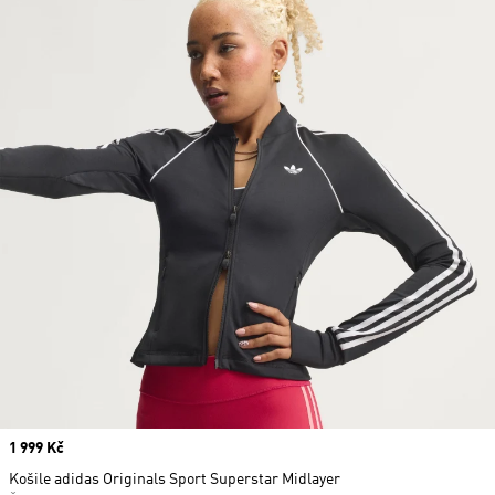
Price
1 999 Kč
Košile adidas Originals Sport Superstar Midlayer