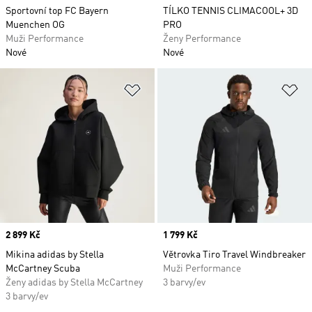
Sportovní top FC Bayern
TÍLKO TENNIS CLIMACOOL+ 3D
Muenchen OG
PRO
Muži Performance
Ženy Performance
Nové
Nové
Přidat do seznamu přání
Př
Price
2 899 Kč
Price
1 799 Kč
Mikina adidas by Stella
Větrovka Tiro Travel Windbreaker
McCartney Scuba
Muži Performance
Ženy adidas by Stella McCartney
3 barvy/ev
3 barvy/ev