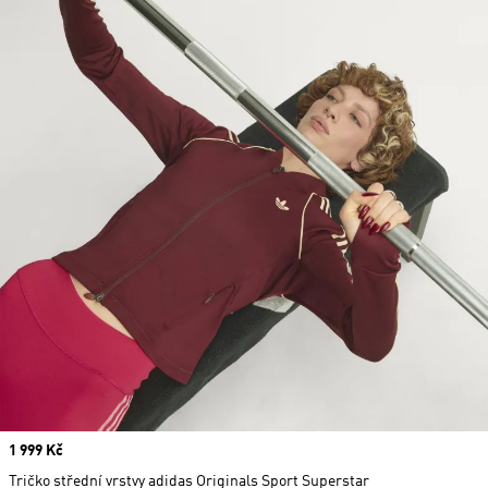
Price
1 999 Kč
Tričko střední vrstvy adidas Originals Sport Superstar