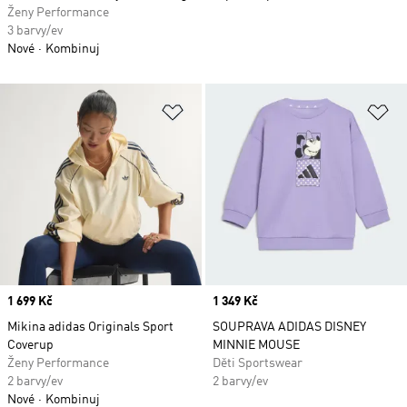
Ženy Performance
3 barvy/ev
Nové
Kombinuj
Přidat do seznamu přání
Př
Price
1 699 Kč
Price
1 349 Kč
Mikina adidas Originals Sport
SOUPRAVA ADIDAS DISNEY
Coverup
MINNIE MOUSE
Ženy Performance
Děti Sportswear
2 barvy/ev
2 barvy/ev
Nové
Kombinuj