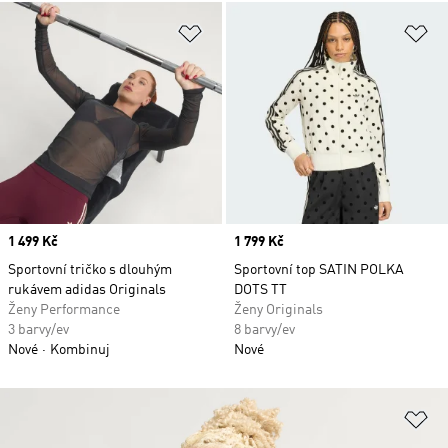
Přidat do seznamu přání
Př
Price
1 499 Kč
Price
1 799 Kč
Sportovní tričko s dlouhým
Sportovní top SATIN POLKA
rukávem adidas Originals
DOTS TT
Ženy Performance
Ženy Originals
3 barvy/ev
8 barvy/ev
Nové
Kombinuj
Nové
Př