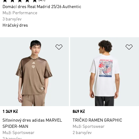
(49)
Domácí dres Real Madrid 25/26 Authentic
Muži Performance
3 barvy/ev
Hráčský dres
Přidat do seznamu přání
Př
Price
1 349 Kč
Price
849 Kč
Síťovinový dres adidas MARVEL
TRIČKO RAMEN GRAPHIC
SPIDER-MAN
Muži Sportswear
Muži Sportswear
2 barvy/ev