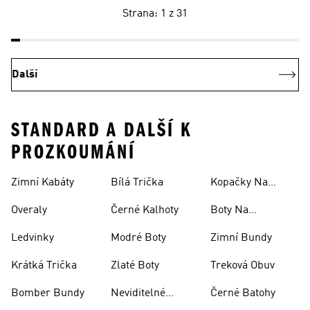
Strana: 1 z 31
Další
STANDARD A DALŠÍ K
PROZKOUMÁNÍ
Zimní Kabáty
Bílá Trička
Kopačky Na
Rugby
Overaly
Černé Kalhoty
Boty Na
Skateboarding
Ledvinky
Modré Boty
Zimní Bundy
Krátká Trička
Zlaté Boty
Treková Obuv
Bomber Bundy
Neviditelné
Černé Batohy