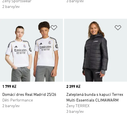
Ženy Sportswear
3 barvy/ev
2 barvy/ev
Přidat do seznamu přání
Př
Price
1 799 Kč
Price
2 399 Kč
Domácí dres Real Madrid 25/26
Zateplená bunda s kapucí Terrex
Děti Performance
Multi Essentials CLIMAWARM
2 barvy/ev
Ženy TERREX
3 barvy/ev