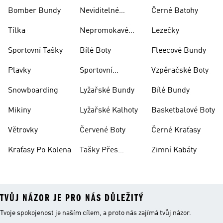
Bomber Bundy
Neviditelné
Černé Batohy
Ponožky
Tílka
Nepromokavé
Lezečky
Bundy
Sportovní Tašky
Bílé Boty
Fleecové Bundy
Plavky
Sportovní
Vzpěračské Boty
Oblečení
Snowboarding
Lyžařské Bundy
Bílé Bundy
Mikiny
Lyžařské Kalhoty
Basketbalové Boty
Větrovky
Červené Boty
Černé Kraťasy
Kraťasy Po Kolena
Tašky Přes
Zimní Kabáty
Rameno
TVŮJ NÁZOR JE PRO NÁS DŮLEŽITÝ
Tvoje spokojenost je naším cílem, a proto nás zajímá tvůj názor.