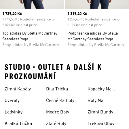
Current price
1 739,40 Kč
Current price
1 319,40 Kč
1 449,50 Kč Poslední nejnižší cena
1 209,45 Kč Poslední nejnižší cena
2 899 Kč Original price
2 199 Kč Original price
Top adidas By Stella McCartney
Podprsenka adidas By Stella
Seamless Yoga
McCartney Seamless Yoga
Ženy adidas by Stella McCartney
Ženy adidas by Stella McCartney
STUDIO • OUTLET A DALŠÍ K
PROZKOUMÁNÍ
Zimní Kabáty
Bílá Trička
Kopačky Na
Rugby
Overaly
Černé Kalhoty
Boty Na
Skateboarding
Ledvinky
Modré Boty
Zimní Bundy
Krátká Trička
Zlaté Boty
Treková Obuv