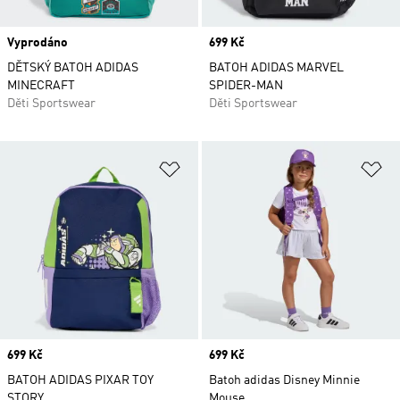
Vyprodáno
Price
699 Kč
DĚTSKÝ BATOH ADIDAS
BATOH ADIDAS MARVEL
MINECRAFT
SPIDER-MAN
Děti Sportswear
Děti Sportswear
Přidat do seznamu přání
Př
Price
699 Kč
Price
699 Kč
BATOH ADIDAS PIXAR TOY
Batoh adidas Disney Minnie
STORY
Mouse