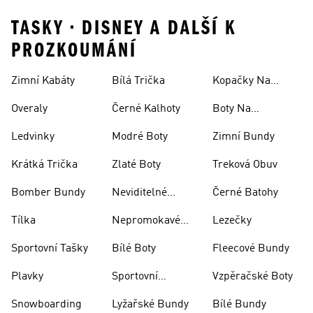
TASKY • DISNEY A DALŠÍ K
PROZKOUMÁNÍ
Zimní Kabáty
Bílá Trička
Kopačky Na
Rugby
Overaly
Černé Kalhoty
Boty Na
Skateboarding
Ledvinky
Modré Boty
Zimní Bundy
Krátká Trička
Zlaté Boty
Treková Obuv
Bomber Bundy
Neviditelné
Černé Batohy
Ponožky
Tílka
Nepromokavé
Lezečky
Bundy
Sportovní Tašky
Bílé Boty
Fleecové Bundy
Plavky
Sportovní
Vzpěračské Boty
Oblečení
Snowboarding
Lyžařské Bundy
Bílé Bundy