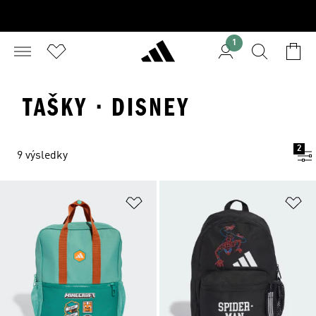
1
TAŠKY · DISNEY
2
9 výsledky
Přidat do seznamu přání
Př