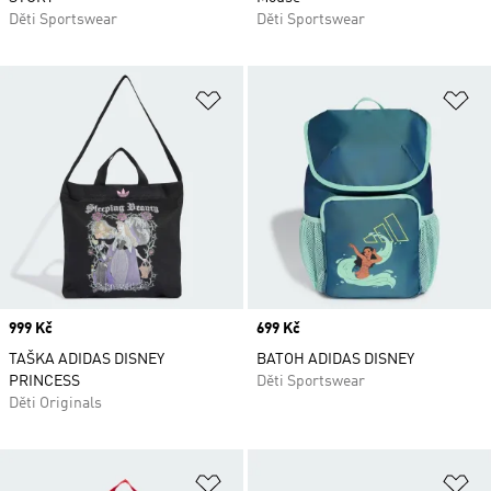
Děti Sportswear
Děti Sportswear
Přidat do seznamu přání
Př
Price
999 Kč
Price
699 Kč
TAŠKA ADIDAS DISNEY
BATOH ADIDAS DISNEY
PRINCESS
Děti Sportswear
Děti Originals
Přidat do seznamu přání
Př