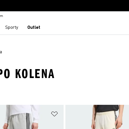
em
Sporty
Outlet
a
PO KOLENA
namu přání
Přidat do seznamu přání