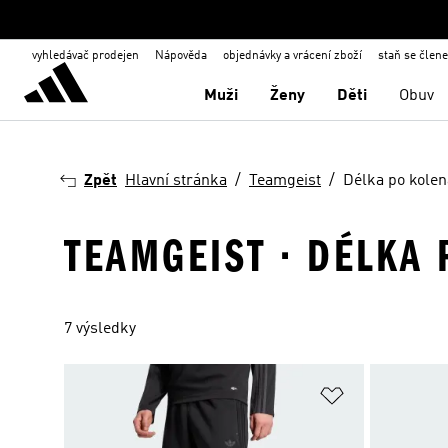
vyhledávač prodejen
Nápověda
objednávky a vrácení zboží
staň se člen
Muži
Ženy
Děti
Obuv
Zpět
Hlavní stránka
Teamgeist
Délka po kolen
TEAMGEIST · DÉLKA 
7 výsledky
Přidat do sez