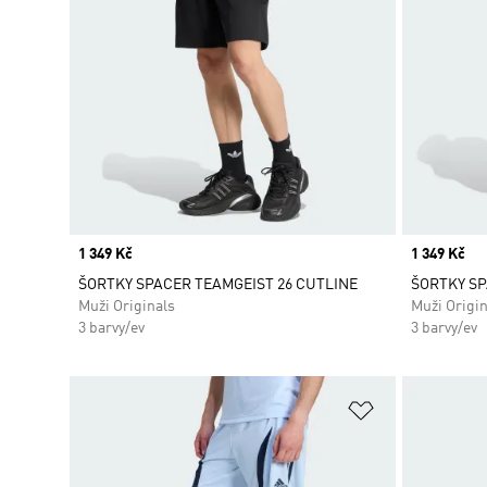
Price
1 349 Kč
Price
1 349 Kč
ŠORTKY SPACER TEAMGEIST 26 CUTLINE
ŠORTKY SP
Muži Originals
Muži Origin
3 barvy/ev
3 barvy/ev
Přidat do sez