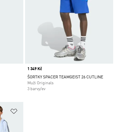
Price
1 349 Kč
ŠORTKY SPACER TEAMGEIST 26 CUTLINE
Muži Originals
3 barvy/ev
Přidat do seznamu přání