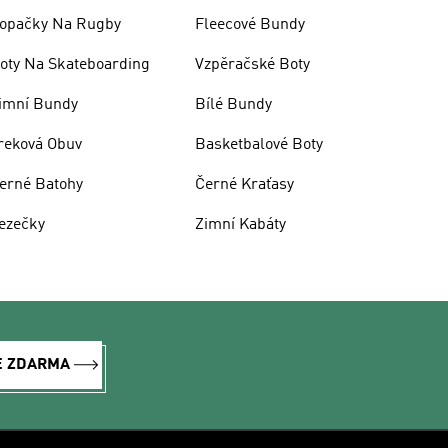
opačky Na Rugby
Fleecové Bundy
oty Na Skateboarding
Vzpěračské Boty
imní Bundy
Bílé Bundy
reková Obuv
Basketbalové Boty
erné Batohy
Černé Kraťasy
ezečky
Zimní Kabáty
E ZDARMA