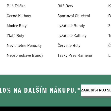
Bílá Trička
Bílé Boty
K
Černé Kalhoty
Sportovní Oblečení
B
Modré Boty
Lyžařské Bundy
Z
Zlaté Boty
Lyžařské Kalhoty
T
Neviditelné Ponožky
Červené Boty
Č
Nepromokavé Bundy
Tašky Přes Rameno
L
 10% NA DALŠÍM NÁKUPU.*
ZAREGISTRUJ S