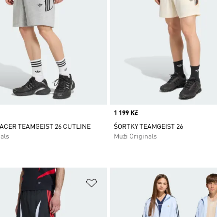
Price
1 199 Kč
ACER TEAMGEIST 26 CUTLINE
ŠORTKY TEAMGEIST 26
als
Muži Originals
namu přání
Přidat do seznamu přání