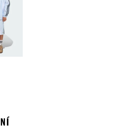
ount
NÍ