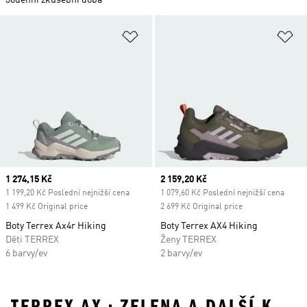
30denní zkušební doba
Přidat do seznamu přání
Př
Current price
1 274,15 Kč
Current price
2 159,20 Kč
1 199,20 Kč Poslední nejnižší cena
1 079,60 Kč Poslední nejnižší cena
1 499 Kč Original price
2 699 Kč Original price
Boty Terrex Ax4r Hiking
Boty Terrex AX4 Hiking
Děti TERREX
Ženy TERREX
6 barvy/ev
2 barvy/ev