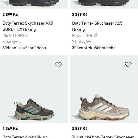
Price
2 899 Kč
Price
2 399 Kč
Boty Terrex Skychaser AX5
Boty Terrex Skychaser Ax5
GORE-TEX Hiking
Hiking
Muži TERREX
Muži TERREX
8 barvy/ev
7 barvy/ev
30denní zkušební doba
30denní zkušební doba
Přidat do seznamu přání
Př
Price
1 349 Kč
Price
2 899 Kč
Boty Terrex Ax4r Hiking
Turistické boty Terrex Skychaser