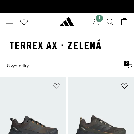
1
TERREX AX · ZELENÁ
2
8 výsledky
Přidat do seznamu přání
Př