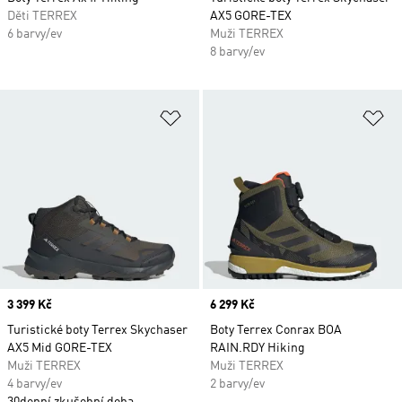
Děti TERREX
AX5 GORE-TEX
6 barvy/ev
Muži TERREX
8 barvy/ev
Přidat do seznamu přání
Př
Price
3 399 Kč
Price
6 299 Kč
Turistické boty Terrex Skychaser
Boty Terrex Conrax BOA
AX5 Mid GORE-TEX
RAIN.RDY Hiking
Muži TERREX
Muži TERREX
4 barvy/ev
2 barvy/ev