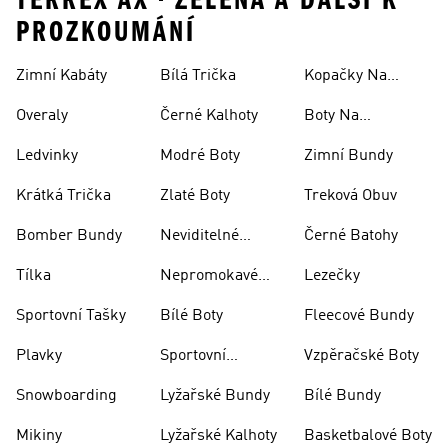
TERREX AX • ZELENA A DALŠÍ K
PROZKOUMÁNÍ
Zimní Kabáty
Bílá Trička
Kopačky Na
Rugby
Overaly
Černé Kalhoty
Boty Na
Skateboarding
Ledvinky
Modré Boty
Zimní Bundy
Krátká Trička
Zlaté Boty
Treková Obuv
Bomber Bundy
Neviditelné
Černé Batohy
Ponožky
Tílka
Nepromokavé
Lezečky
Bundy
Sportovní Tašky
Bílé Boty
Fleecové Bundy
Plavky
Sportovní
Vzpěračské Boty
Oblečení
Snowboarding
Lyžařské Bundy
Bílé Bundy
Mikiny
Lyžařské Kalhoty
Basketbalové Boty