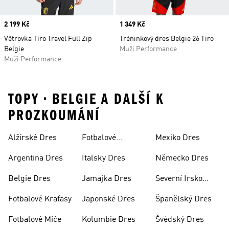
Price
2 199 Kč
Price
1 349 Kč
Větrovka Tiro Travel Full Zip
Tréninkový dres Belgie 26 Tiro
Belgie
Muži Performance
Muži Performance
TOPY • BELGIE A DALŠÍ K
PROZKOUMÁNÍ
Alžírské Dres
Fotbalové
Mexiko Dres
Soupravy
Argentina Dres
Italsky Dres
Německo Dres
Belgie Dres
Jamajka Dres
Severní Irsko
Dres
Fotbalové Kraťasy
Japonské Dres
Španělský Dres
Fotbalové Míče
Kolumbie Dres
Švédský Dres