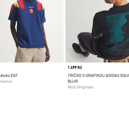
Price
1 499 Kč
nělsko EQT
TRIČKO S GRAFIKOU ADIDAS EQ
rmance
BLUR
Muži Originals
namu přání