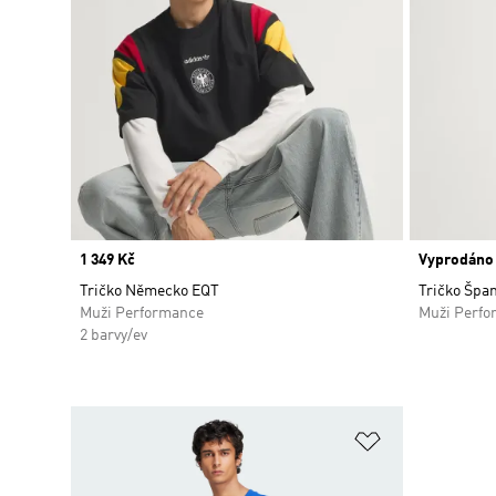
Price
1 349 Kč
Vyprodáno
Tričko Německo EQT
Tričko Špa
Muži Performance
Muži Perfo
2 barvy/ev
Přidat do sez