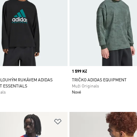
Price
1 599 Kč
DLOUHÝM RUKÁVEM ADIDAS
TRIČKO ADIDAS EQUIPMENT
T ESSENTIALS
Muži Originals
als
Nové
namu přání
Přidat do seznamu přání