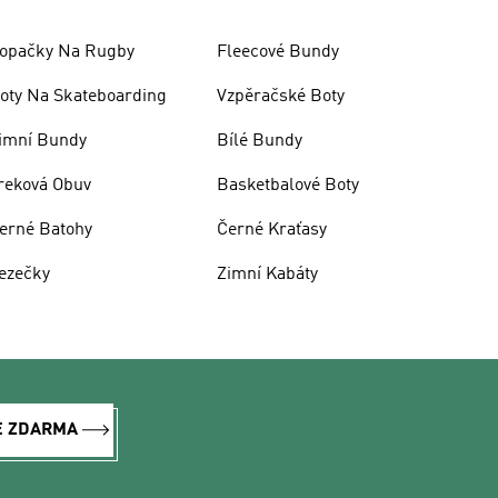
opačky Na Rugby
Fleecové Bundy
oty Na Skateboarding
Vzpěračské Boty
imní Bundy
Bílé Bundy
reková Obuv
Basketbalové Boty
erné Batohy
Černé Kraťasy
ezečky
Zimní Kabáty
E ZDARMA