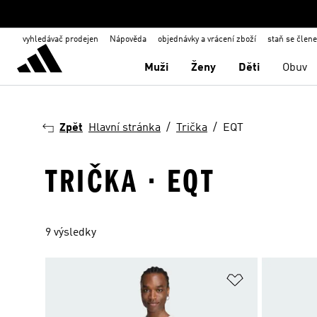
vyhledávač prodejen
Nápověda
objednávky a vrácení zboží
staň se člen
Muži
Ženy
Děti
Obuv
Zpět
Hlavní stránka
Trička
EQT
TRIČKA · EQT
9 výsledky
Přidat do sez