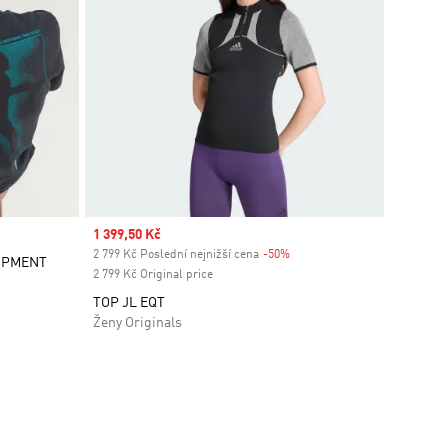
Sale price
1 399,50 Kč
2 799 Kč Poslední nejnižší cena
-50%
Discount
UIPMENT
2 799 Kč Original price
TOP JL EQT
Ženy Originals