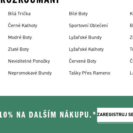
Bílá Trička
Bílé Boty
K
Černé Kalhoty
Sportovní Oblečení
B
Modré Boty
Lyžařské Bundy
Z
Zlaté Boty
Lyžařské Kalhoty
T
Neviditelné Ponožky
Červené Boty
Č
Nepromokavé Bundy
Tašky Přes Rameno
L
 10% NA DALŠÍM NÁKUPU.*
ZAREGISTRUJ S