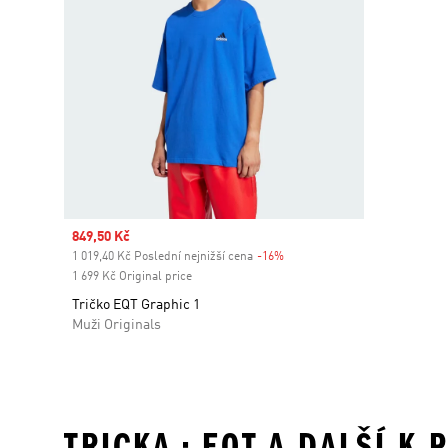
Sale price
849,50 Kč
1 019,40 Kč Poslední nejnižší cena
-16%
Discount
1 699 Kč Original price
Tričko EQT Graphic 1
Muži Originals
TRICKA • EQT A DALŠÍ K