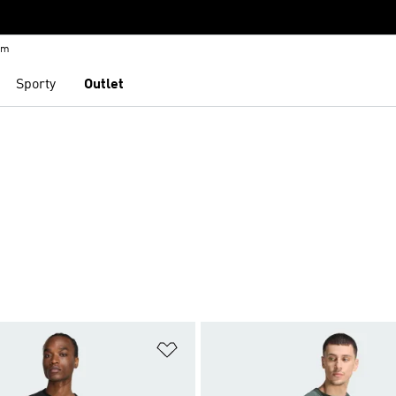
em
Sporty
Outlet
namu přání
Přidat do seznamu přání