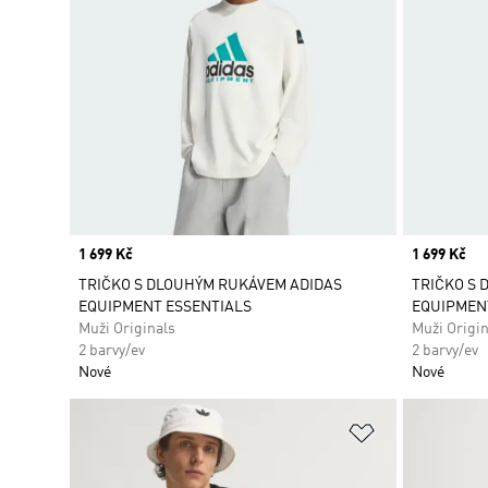
Price
1 699 Kč
Price
1 699 Kč
TRIČKO S DLOUHÝM RUKÁVEM ADIDAS
TRIČKO S 
EQUIPMENT ESSENTIALS
EQUIPMEN
Muži Originals
Muži Origin
2 barvy/ev
2 barvy/ev
Nové
Nové
Přidat do sez