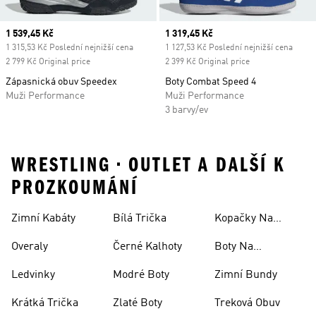
Current price
1 539,45 Kč
Current price
1 319,45 Kč
1 315,53 Kč Poslední nejnižší cena
1 127,53 Kč Poslední nejnižší cena
2 799 Kč Original price
2 399 Kč Original price
Zápasnická obuv Speedex
Boty Combat Speed ​​4
Muži Performance
Muži Performance
3 barvy/ev
WRESTLING • OUTLET A DALŠÍ K
PROZKOUMÁNÍ
Zimní Kabáty
Bílá Trička
Kopačky Na
Rugby
Overaly
Černé Kalhoty
Boty Na
Skateboarding
Ledvinky
Modré Boty
Zimní Bundy
Krátká Trička
Zlaté Boty
Treková Obuv