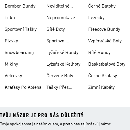
Bomber Bundy
Neviditelné
Černé Batohy
Ponožky
Tílka
Nepromokavé
Lezečky
Bundy
Sportovní Tašky
Bílé Boty
Fleecové Bundy
Plavky
Sportovní
Vzpěračské Boty
Oblečení
Snowboarding
Lyžařské Bundy
Bílé Bundy
Mikiny
Lyžařské Kalhoty
Basketbalové Boty
Větrovky
Červené Boty
Černé Kraťasy
Kraťasy Po Kolena
Tašky Přes
Zimní Kabáty
Rameno
TVŮJ NÁZOR JE PRO NÁS DŮLEŽITÝ
Tvoje spokojenost je naším cílem, a proto nás zajímá tvůj názor.