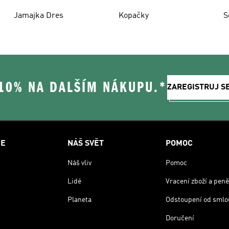
Jamajka Dres
Kopačky
S
 10% NA DALŠÍM NÁKUPU.*
ZAREGISTRUJ S
CE
NÁŠ SVĚT
POMOC
Náš vliv
Pomoc
Lidé
Vracení zboží a peně
Planeta
Odstoupení od smlo
Doručení