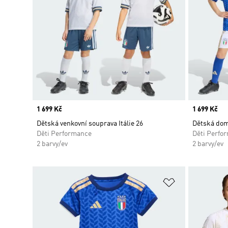
Price
1 699 Kč
Price
1 699 Kč
Dětská venkovní souprava Itálie 26
Dětská domá
Děti Performance
Děti Perfo
2 barvy/ev
2 barvy/ev
Přidat do sez