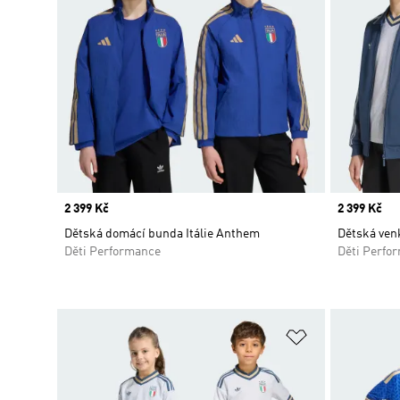
Price
2 399 Kč
Price
2 399 Kč
Dětská domácí bunda Itálie Anthem
Dětská ven
Děti Performance
Děti Perfo
Přidat do sez