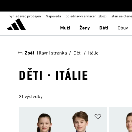
vyhledávač prodejen
Nápověda
objednávky a vrácení zboží
staň se člen
Muži
Ženy
Děti
Obuv
Zpět
Hlavní stránka
Děti
Itálie
DĚTI · ITÁLIE
21 výsledky
Přidat do sez