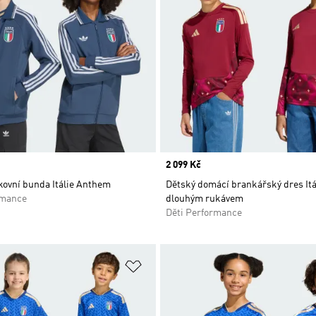
Price
2 099 Kč
kovní bunda Itálie Anthem
Dětský domácí brankářský dres Itál
rmance
dlouhým rukávem
Děti Performance
namu přání
Přidat do seznamu přání