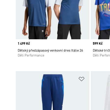
Price
1 499 Kč
Price
599 Kč
Dětský předzápasový venkovní dres Itálie 26
Dětské trič
Děti Performance
Děti Perfo
Přidat do sez