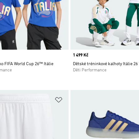
Price
1 499 Kč
ko FIFA World Cup 26™ Itálie
Dětské tréninkové kalhoty Itálie 26
rmance
Děti Performance
namu přání
Přidat do seznamu přání