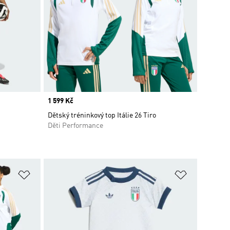
Price
1 599 Kč
Dětský tréninkový top Itálie 26 Tiro
Děti Performance
Přidat do seznamu přání
Přidat do 