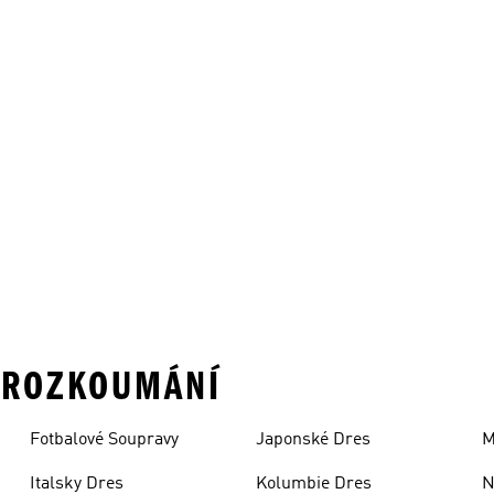
K PROZKOUMÁNÍ
Fotbalové Soupravy
Japonské Dres
M
Italsky Dres
Kolumbie Dres
N