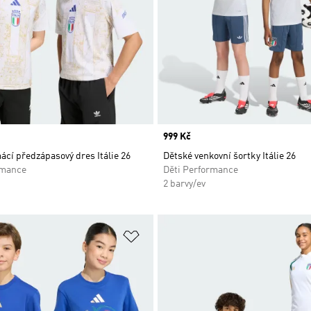
Price
999 Kč
cí předzápasový dres Itálie 26
Dětské venkovní šortky Itálie 26
rmance
Děti Performance
2 barvy/ev
namu přání
Přidat do seznamu přání