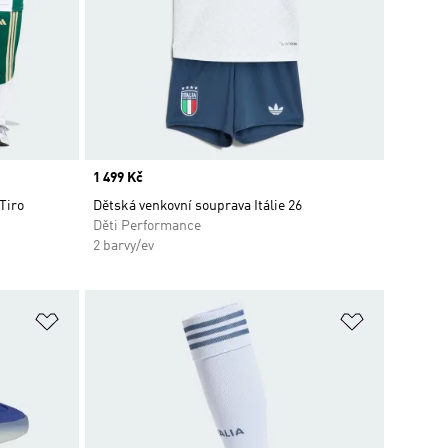
Price
1 499 Kč
 Tiro
Dětská venkovní souprava Itálie 26
Děti Performance
2 barvy/ev
Přidat do seznamu přání
Přidat do 