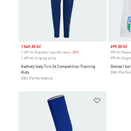
Sale price
1 049,30 Kč
Sale price
699,30 Kč
1 499 Kč Poslední nejnižší cena
-30%
Discount
999 Kč Posled
1 499 Kč Original price
999 Kč Origin
Kalhoty Italy Tiro 24 Competition Training
Domácí šort
Kids
Děti Perfo
Děti Performance
Přidat do sez