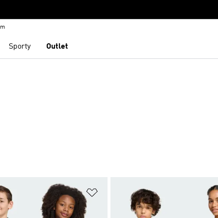
em
Sporty
Outlet
namu přání
Přidat do seznamu přání