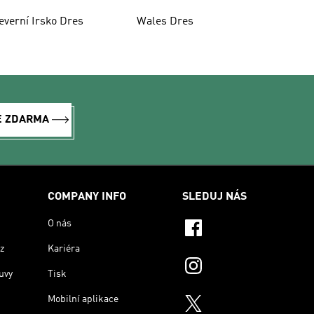
everní Irsko Dres
Wales Dres
E ZDARMA
COMPANY INFO
SLEDUJ NÁS
O nás
z
Kariéra
uvy
Tisk
Mobilní aplikace