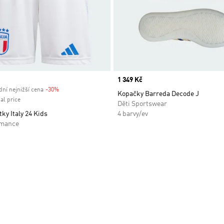
Price
1 349 Kč
ní nejnižší cena
-30%
Discount
Kopačky Barreda Decode J
al price
Děti Sportswear
ky Italy 24 Kids
4 barvy/ev
rmance
namu přání