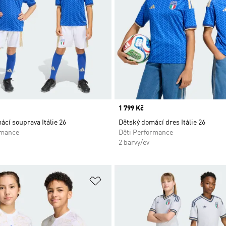
Price
1 799 Kč
cí souprava Itálie 26
Dětský domácí dres Itálie 26
rmance
Děti Performance
2 barvy/ev
namu přání
Přidat do seznamu přání