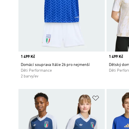
Price
1 499 Kč
Price
1 499 Kč
Domácí souprava Itálie 26 pro nejmenší
Dětský domá
Děti Performance
Děti Perfo
2 barvy/ev
Přidat do sez