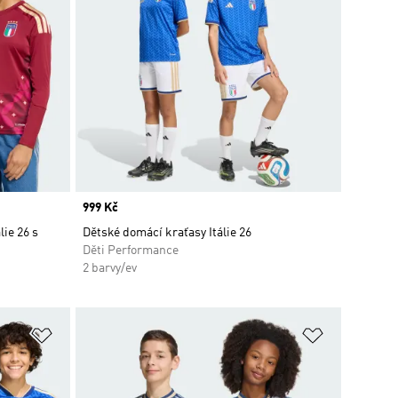
Price
999 Kč
ie 26 s
Dětské domácí kraťasy Itálie 26
Děti Performance
2 barvy/ev
Přidat do seznamu přání
Přidat do 