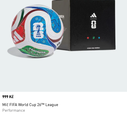
Price
999 Kč
Míč FIFA World Cup 26™ League
Performance