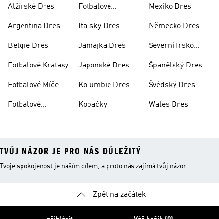
Alžírské Dres
Fotbalové
Mexiko Dres
Soupravy
Argentina Dres
Italsky Dres
Německo Dres
Belgie Dres
Jamajka Dres
Severní Irsko
Dres
Fotbalové Kraťasy
Japonské Dres
Španělský Dres
Fotbalové Míče
Kolumbie Dres
Švédský Dres
Fotbalové
Kopačky
Wales Dres
Oblečení
TVŮJ NÁZOR JE PRO NÁS DŮLEŽITÝ
Tvoje spokojenost je naším cílem, a proto nás zajímá tvůj názor.
Zpět na začátek