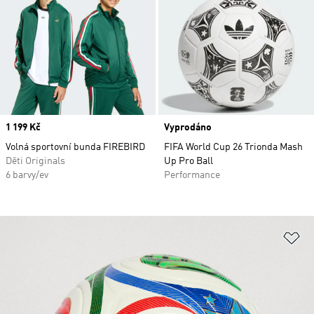
Price
1 199 Kč
Vyprodáno
Volná sportovní bunda FIREBIRD
FIFA World Cup 26 Trionda Mash
Děti Originals
Up Pro Ball
6 barvy/ev
Performance
Př