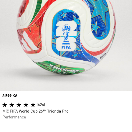
Price
3 599 Kč
(424)
Míč FIFA World Cup 26™ Trionda Pro
Performance