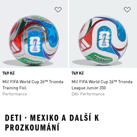
Přidat do seznamu přání
Př
Price
749 Kč
Price
749 Kč
Míč FIFA World Cup 26™ Trionda
Míč FIFA World Cup 26™ Trionda
Training Foil
League Junior 350
Performance
Děti Performance
DETI • MEXIKO A DALŠÍ K
PROZKOUMÁNÍ