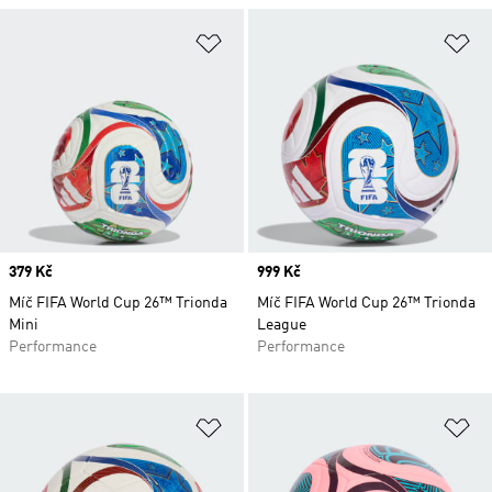
Přidat do seznamu přání
Př
Price
379 Kč
Price
999 Kč
Míč FIFA World Cup 26™ Trionda
Míč FIFA World Cup 26™ Trionda
Mini
League
Performance
Performance
Přidat do seznamu přání
Př