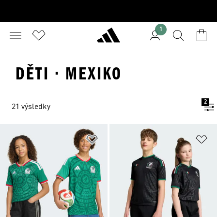
1
DĚTI · MEXIKO
2
21 výsledky
Přidat do seznamu přání
Př