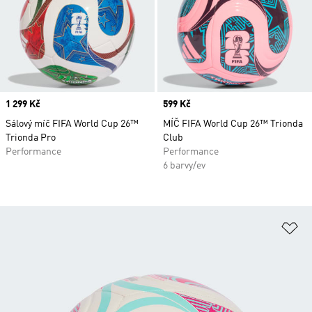
Price
1 299 Kč
Price
599 Kč
Sálový míč FIFA World Cup 26™
MÍČ FIFA World Cup 26™ Trionda
Trionda Pro
Club
Performance
Performance
6 barvy/ev
Př