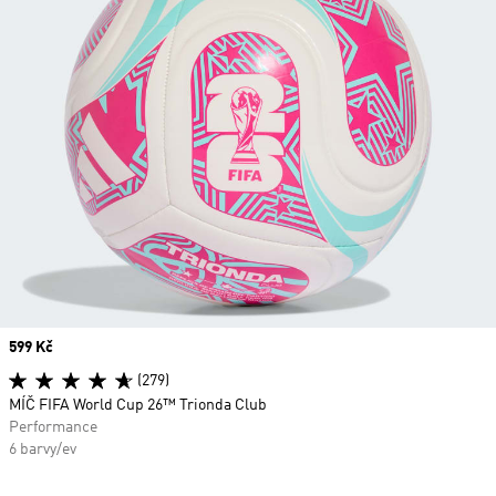
Price
599 Kč
(279)
MÍČ FIFA World Cup 26™ Trionda Club
Performance
6 barvy/ev