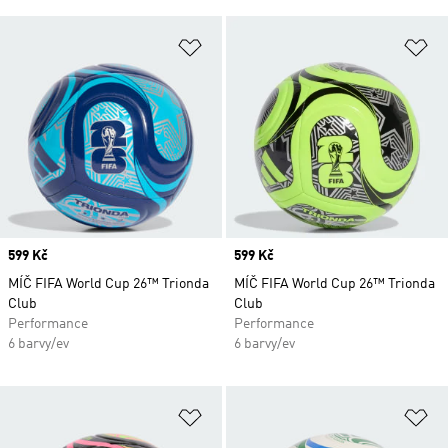
Přidat do seznamu přání
Př
Price
599 Kč
Price
599 Kč
MÍČ FIFA World Cup 26™ Trionda
MÍČ FIFA World Cup 26™ Trionda
Club
Club
Performance
Performance
6 barvy/ev
6 barvy/ev
Přidat do seznamu přání
Př