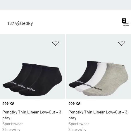
2
137 výsledky
Přidat do seznamu přání
Př
Price
229 Kč
Price
229 Kč
Ponožky Thin Linear Low-Cut – 3
Ponožky Thin Linear Low-Cut – 3
páry
páry
Sportswear
Sportswear
3 barvy/ev
3 barvy/ev