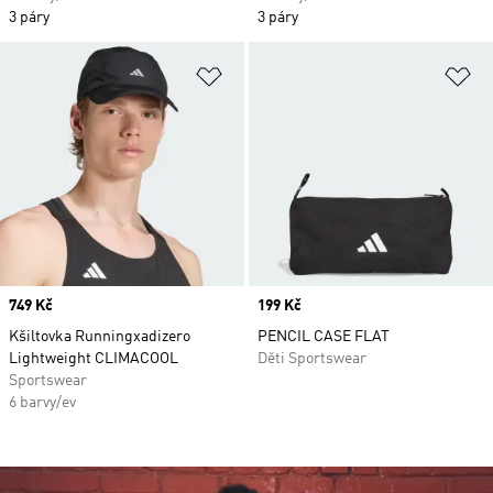
3 páry
3 páry
Přidat do seznamu přání
Př
Price
749 Kč
Price
199 Kč
Kšiltovka Runningxadizero
PENCIL CASE FLAT
Lightweight CLIMACOOL
Děti Sportswear
Sportswear
6 barvy/ev