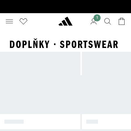
1
DOPLŇKY · SPORTSWEAR
DÁMSKÉ
MUŽI