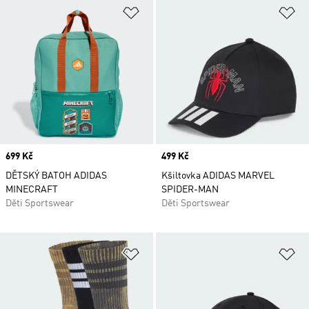
Přidat do seznamu přání
Př
Price
699 Kč
Price
499 Kč
DĚTSKÝ BATOH ADIDAS
Kšiltovka ADIDAS MARVEL
MINECRAFT
SPIDER-MAN
Děti Sportswear
Děti Sportswear
Přidat do seznamu přání
Př