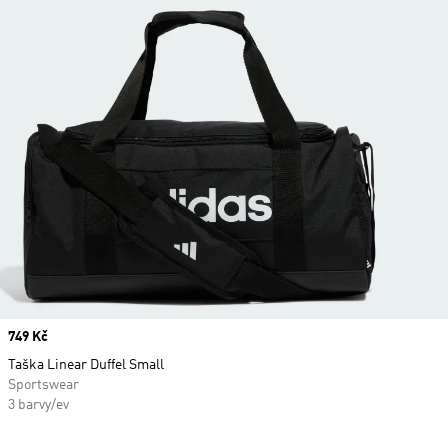
Price
749 Kč
Taška Linear Duffel Small
Sportswear
3 barvy/ev