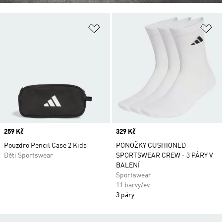
Přidat do seznamu přání
Př
Price
259 Kč
Price
329 Kč
Pouzdro Pencil Case 2 Kids
PONOŽKY CUSHIONED
Děti Sportswear
SPORTSWEAR CREW - 3 PÁRY V
BALENÍ
Sportswear
11 barvy/ev
3 páry