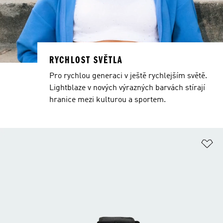
RYCHLOST SVĚTLA
Pro rychlou generaci v ještě rychlejším světě.
Lightblaze v nových výrazných barvách stírají
hranice mezi kulturou a sportem.
Př