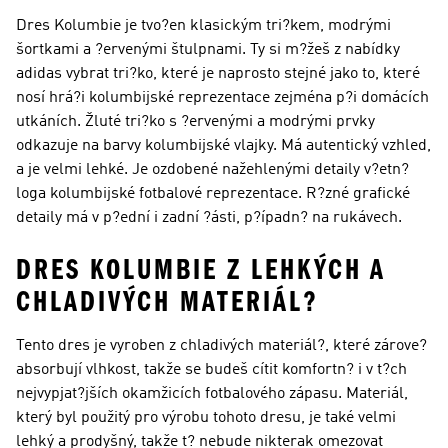
Dres Kolumbie je tvo?en klasickým tri?kem, modrými
šortkami a ?ervenými štulpnami. Ty si m?žeš z nabídky
adidas vybrat tri?ko, které je naprosto stejné jako to, které
nosí hrá?i kolumbijské reprezentace zejména p?i domácích
utkáních. Žluté tri?ko s ?ervenými a modrými prvky
odkazuje na barvy kolumbijské vlajky. Má autentický vzhled,
a je velmi lehké. Je ozdobené nažehlenými detaily v?etn?
loga kolumbijské fotbalové reprezentace. R?zné grafické
detaily má v p?ední i zadní ?ásti, p?ípadn? na rukávech.
DRES KOLUMBIE Z LEHKÝCH A
CHLADIVÝCH MATERIÁL?
Tento dres je vyroben z chladivých materiál?, které zárove?
absorbují vlhkost, takže se budeš cítit komfortn? i v t?ch
nejvypjat?jších okamžicích fotbalového zápasu. Materiál,
který byl použitý pro výrobu tohoto dresu, je také velmi
lehký a prodyšný, takže t? nebude nikterak omezovat