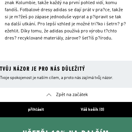
znak Kolumbie, takže každý na první pohled vidí, komu
fandíš. Fotbalové dresy adidas se dají prát v pra?ce, takže
si je m?žeš po zápase jednoduše vyprat a p?ipravit se tak
na další utkání. Pro lepší vzhled je možné tri?ko i šetrn? p?
ežehlit. Díky tomu, že adidas používá pro výrobu t?chto
dres? recyklované materiály, zárove? šet?íš p?írodu.
TVŮJ NÁZOR JE PRO NÁS DŮLEŽITÝ
Tvoje spokojenost je naším cílem, a proto nás zajímá tvůj názor.
Zpět na začátek
přihlásit
Váš košík (0)