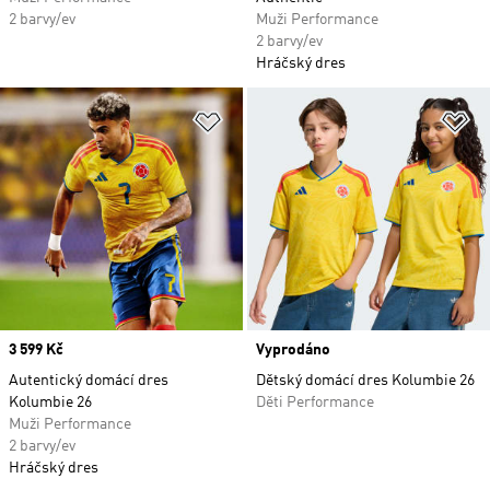
2 barvy/ev
Muži Performance
2 barvy/ev
Hráčský dres
Přidat do seznamu přání
Př
Price
3 599 Kč
Vyprodáno
Autentický domácí dres
Dětský domácí dres Kolumbie 26
Kolumbie 26
Děti Performance
Muži Performance
2 barvy/ev
Hráčský dres