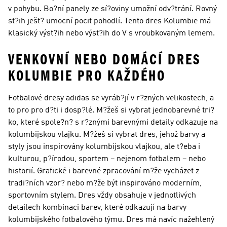
v pohybu. Bo?ní panely ze sí?oviny umožní odv?trání. Rovný
st?ih ješt? umocní pocit pohodlí. Tento dres Kolumbie má
klasický výst?ih nebo výst?ih do V s vroubkovaným lemem.
VENKOVNÍ NEBO DOMÁCÍ DRES
KOLUMBIE PRO KAŽDÉHO
Fotbalové dresy adidas se vyráb?jí v r?zných velikostech, a
to pro pro d?ti i dosp?lé. M?žeš si vybrat jednobarevné tri?
ko, které spole?n? s r?znými barevnými detaily odkazuje na
kolumbijskou vlajku. M?žeš si vybrat dres, jehož barvy a
styly jsou inspirovány kolumbijskou vlajkou, ale t?eba i
kulturou, p?írodou, sportem – nejenom fotbalem – nebo
historií. Grafické i barevné zpracování m?že vycházet z
tradi?ních vzor? nebo m?že být inspirováno moderním,
sportovním stylem. Dres vždy obsahuje v jednotlivých
detailech kombinaci barev, které odkazují na barvy
kolumbijského fotbalového týmu. Dres má navíc nažehlený