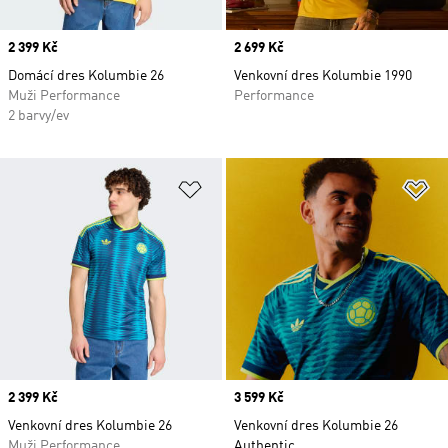
Price
2 399 Kč
Price
2 699 Kč
Domácí dres Kolumbie 26
Venkovní dres Kolumbie 1990
Muži Performance
Performance
2 barvy/ev
Přidat do seznamu přání
Př
Price
2 399 Kč
Price
3 599 Kč
Venkovní dres Kolumbie 26
Venkovní dres Kolumbie 26
Muži Performance
Authentic