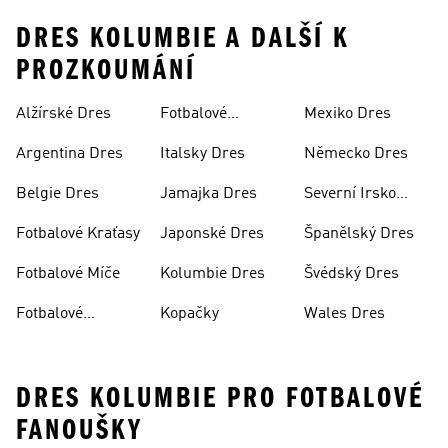
DRES KOLUMBIE A DALŠÍ K
PROZKOUMÁNÍ
Alžírské Dres
Fotbalové
Mexiko Dres
Soupravy
Argentina Dres
Italsky Dres
Německo Dres
Belgie Dres
Jamajka Dres
Severní Irsko
Dres
Fotbalové Kraťasy
Japonské Dres
Španělský Dres
Fotbalové Míče
Kolumbie Dres
Švédský Dres
Fotbalové
Kopačky
Wales Dres
Oblečení
DRES KOLUMBIE PRO FOTBALOVÉ
FANOUŠKY