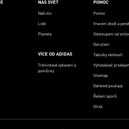
CE
NÁŠ SVĚT
POMOC
Náš vliv
Pomoc
Lidé
Vracení zboží a peně
Planeta
Odstoupení od smlo
Doručení
VÍCE OD ADIDAS
Tabulky velikostí
Tréninkové vybavení a
Vyhledávač prodeje
pomůcky
Sitemap
Dárkové poukazy
Řešení sporů
Otisk