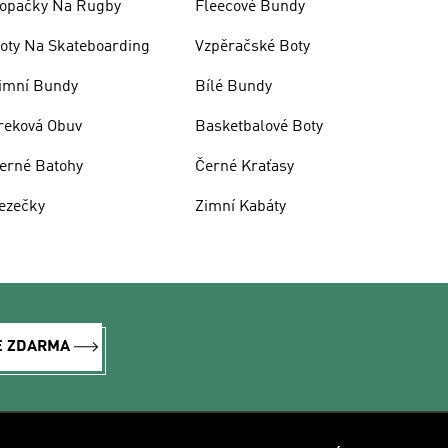
opačky Na Rugby
Fleecové Bundy
oty Na Skateboarding
Vzpěračské Boty
imní Bundy
Bílé Bundy
reková Obuv
Basketbalové Boty
erné Batohy
Černé Kraťasy
ezečky
Zimní Kabáty
E ZDARMA