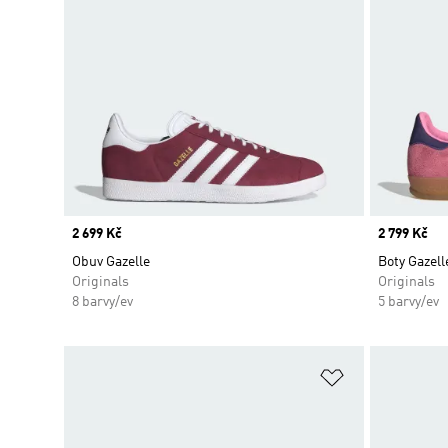
Price
2 699 Kč
Price
2 799 Kč
Obuv Gazelle
Boty Gazell
Originals
Originals
8 barvy/ev
5 barvy/ev
Přidat do sez