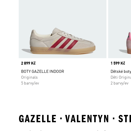
Price
2 899 Kč
Price
1 599 Kč
BOTY GAZELLE INDOOR
Dětské boty
Originals
Děti Origin
5 barvy/ev
2 barvy/ev
GAZELLE • VALENTYN • S