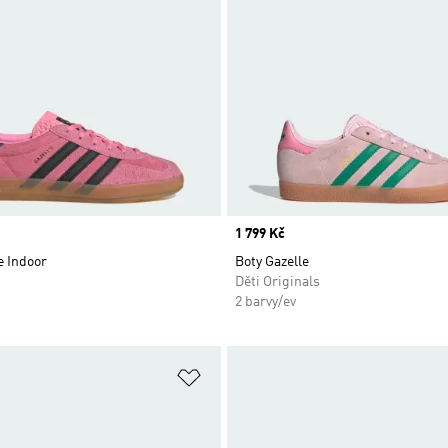
Price
1 799 Kč
e Indoor
Boty Gazelle
Děti Originals
2 barvy/ev
namu přání
Přidat do seznamu přání