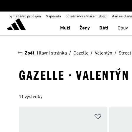
vyhledávač prodejen
Nápověda
objednávky a vrácení zboží
staň se člen
Muži
Ženy
Děti
Obuv
Zpět
Hlavní stránka
Gazelle
Valentýn
Street
GAZELLE · VALENTÝN
11 výsledky
Přidat do sez