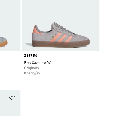
Price
2 699 Kč
Boty Gazelle ADV
Originals
8 barvy/ev
Přidat do seznamu přání