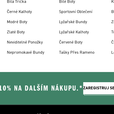
Bílá Trička
Bílé Boty
K
Černé Kalhoty
Sportovní Oblečení
B
Modré Boty
Lyžařské Bundy
Z
Zlaté Boty
Lyžařské Kalhoty
T
Neviditelné Ponožky
Červené Boty
Č
Nepromokavé Bundy
Tašky Přes Rameno
L
 10% NA DALŠÍM NÁKUPU.*
ZAREGISTRUJ S