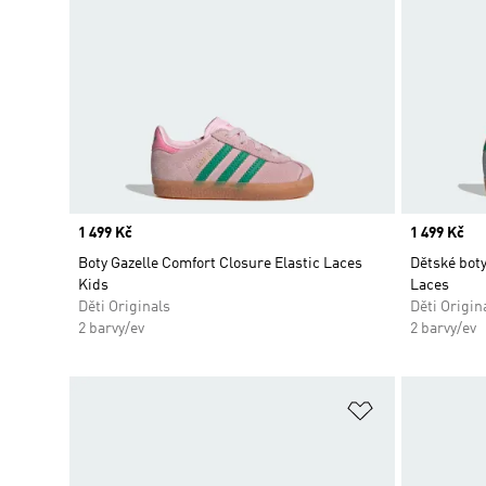
Price
1 499 Kč
Price
1 499 Kč
Boty Gazelle Comfort Closure Elastic Laces
Dětské boty
Kids
Laces
Děti Originals
Děti Origin
2 barvy/ev
2 barvy/ev
Přidat do sez