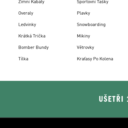
Zimní Kabáty
Sportovní Tašky
Overaly
Plavky
Ledvinky
Snowboarding
Krátká Trička
Mikiny
Bomber Bundy
Větrovky
Tílka
Kraťasy Po Kolena
UŠETŘI