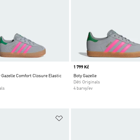
Price
1 799 Kč
 Gazelle Comfort Closure Elastic
Boty Gazelle
Děti Originals
als
4 barvy/ev
namu přání
Přidat do seznamu přání