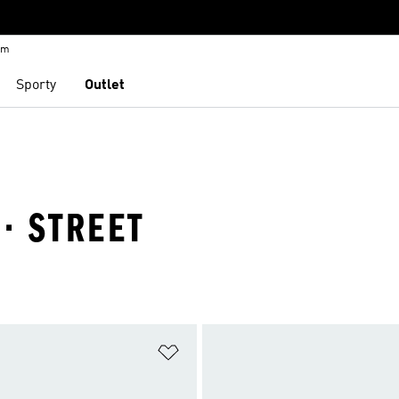
em
Sporty
Outlet
 · STREET
namu přání
Přidat do seznamu přání