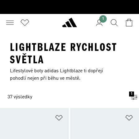
1
LIGHTBLAZE RYCHLOST
SVĚTLA
Lifestylové boty adidas Lightblaze ti dopřejí
pohodlí nejen při běhu ve městě.
1
37 výsledky
Přidat do seznamu přání
Př