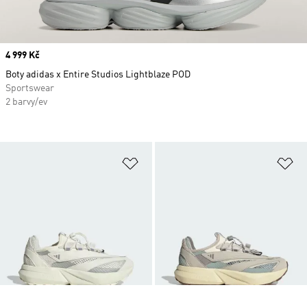
Price
4 999 Kč
Boty adidas x Entire Studios Lightblaze POD
Sportswear
2 barvy/ev
Přidat do seznamu přání
Př
Price
2 399 Kč
Price
2 399 Kč