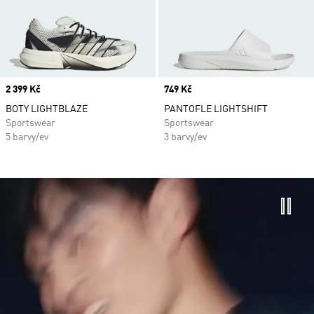
Price
2 399 Kč
Price
749 Kč
BOTY LIGHTBLAZE
PANTOFLE LIGHTSHIFT
Sportswear
Sportswear
5 barvy/ev
3 barvy/ev