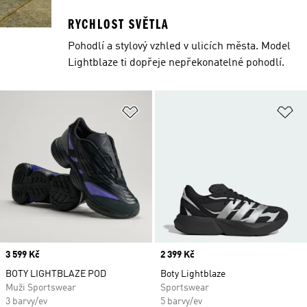
RYCHLOST SVĚTLA
Pohodlí a stylový vzhled v ulicích města. Model
Lightblaze ti dopřeje nepřekonatelné pohodlí.
Přidat do seznamu přání
Př
Price
3 599 Kč
Price
2 399 Kč
BOTY LIGHTBLAZE POD
Boty Lightblaze
Muži Sportswear
Sportswear
3 barvy/ev
5 barvy/ev