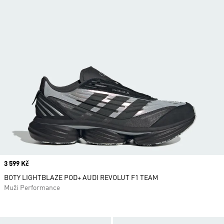
Price
3 599 Kč
BOTY LIGHTBLAZE POD+ AUDI REVOLUT F1 TEAM
Muži Performance