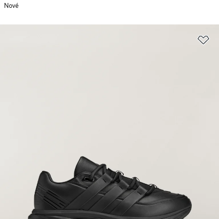
Nové
Př