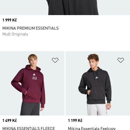
Price
1 999 Kč
MIKINA PREMIUM ESSENTIALS
Muži Originals
Přidat do seznamu přání
Př
Price
1 499 Kč
Price
1 199 Kč
MIKINA ESSENTIALS FLEECE
Mikina Essentials Feelcozy