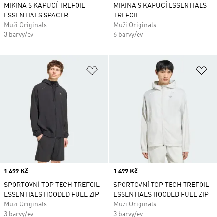
MIKINA S KAPUCÍ TREFOIL
MIKINA S KAPUCÍ ESSENTIALS
ESSENTIALS SPACER
TREFOIL
Muži Originals
Muži Originals
3 barvy/ev
6 barvy/ev
Přidat do seznamu přání
Př
Price
1 499 Kč
Price
1 499 Kč
SPORTOVNÍ TOP TECH TREFOIL
SPORTOVNÍ TOP TECH TREFOIL
ESSENTIALS HOODED FULL ZIP
ESSENTIALS HOODED FULL ZIP
Muži Originals
Muži Originals
3 barvy/ev
3 barvy/ev