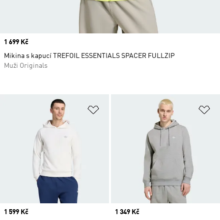
Price
1 699 Kč
Mikina s kapucí TREFOIL ESSENTIALS SPACER FULLZIP
Muži Originals
Přidat do seznamu přání
Př
Price
1 599 Kč
Price
1 349 Kč