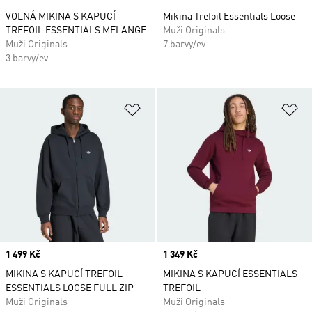
VOLNÁ MIKINA S KAPUCÍ
Mikina Trefoil Essentials Loose
TREFOIL ESSENTIALS MELANGE
Muži Originals
Muži Originals
7 barvy/ev
3 barvy/ev
Přidat do seznamu přání
Př
Price
1 499 Kč
Price
1 349 Kč
MIKINA S KAPUCÍ TREFOIL
MIKINA S KAPUCÍ ESSENTIALS
ESSENTIALS LOOSE FULL ZIP
TREFOIL
Muži Originals
Muži Originals