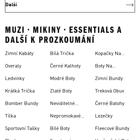
Další
MUZI • MIKINY • ESSENTIALS A
DALŠÍ K PROZKOUMÁNÍ
Zimní Kabáty
Bílá Trička
Kopačky Na
Rugby
Overaly
Černé Kalhoty
Boty Na
Skateboarding
Ledvinky
Modré Boty
Zimní Bundy
Krátká Trička
Zlaté Boty
Treková Obuv
Bomber Bundy
Neviditelné
Černé Batohy
Ponožky
Tílka
Nepromokavé
Lezečky
Bundy
Sportovní Tašky
Bílé Boty
Fleecové Bundy