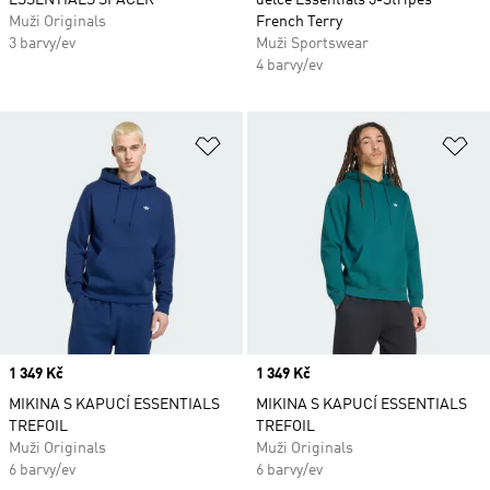
ESSENTIALS SPACER
délce Essentials 3-Stripes
Muži Originals
French Terry
3 barvy/ev
Muži Sportswear
4 barvy/ev
Přidat do seznamu přání
Př
Price
1 349 Kč
Price
1 349 Kč
MIKINA S KAPUCÍ ESSENTIALS
MIKINA S KAPUCÍ ESSENTIALS
TREFOIL
TREFOIL
Muži Originals
Muži Originals
6 barvy/ev
6 barvy/ev