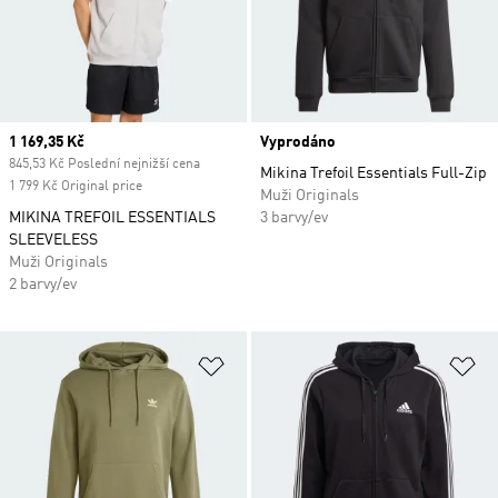
Current price
1 169,35 Kč
Vyprodáno
845,53 Kč Poslední nejnižší cena
Mikina Trefoil Essentials Full-Zip
1 799 Kč Original price
Muži Originals
MIKINA TREFOIL ESSENTIALS
3 barvy/ev
SLEEVELESS
Muži Originals
2 barvy/ev
Přidat do seznamu přání
Př