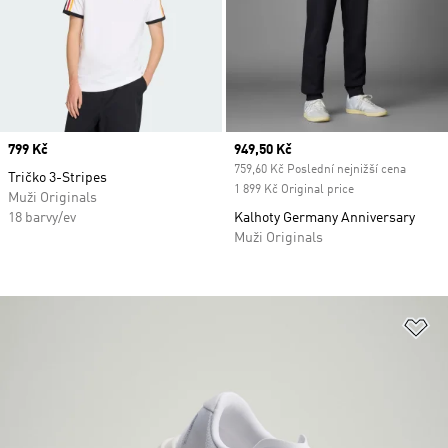
Price
799 Kč
Current price
949,50 Kč
759,60 Kč Poslední nejnižší cena
Tričko 3-Stripes
1 899 Kč Original price
Muži Originals
18 barvy/ev
Kalhoty Germany Anniversary
Muži Originals
Př