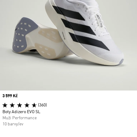
Price
3 599 Kč
(360)
Boty Adizero EVO SL
Muži Performance
10 barvy/ev