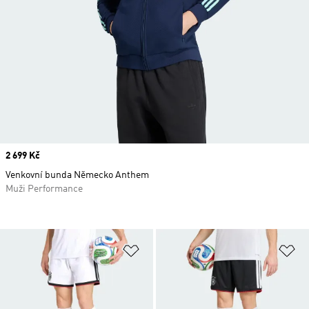
Price
2 699 Kč
Venkovní bunda Německo Anthem
Muži Performance
Přidat do seznamu přání
Př