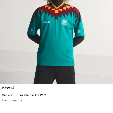
Price
2 699 Kč
Venkovní dres Německo 1994
Performance