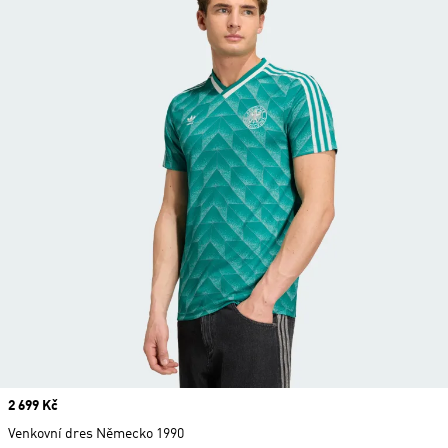
Price
2 699 Kč
Venkovní dres Německo 1990