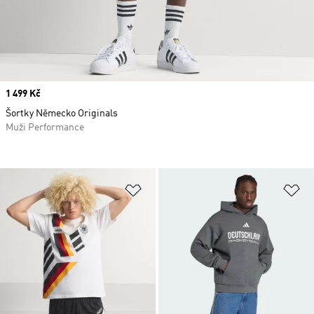
Price
1 499 Kč
Šortky Německo Originals
Muži Performance
Přidat do seznamu přání
Př