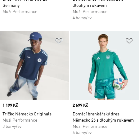
Germany
dlouhým rukávem
Muži Performance
Muži Performance
4 barvy/ev
Přidat do seznamu přání
Př
Price
1 199 Kč
Price
2 699 Kč
Tričko Německo Originals
Domácí brankářský dres
Muži Performance
Německo 26 s dlouhým rukávem
3 barvy/ev
Muži Performance
4 barvy/ev