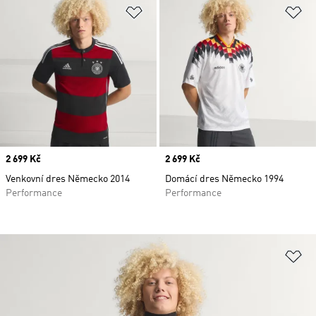
Přidat do seznamu přání
Př
Price
2 699 Kč
Price
2 699 Kč
Venkovní dres Německo 2014
Domácí dres Německo 1994
Performance
Performance
Př