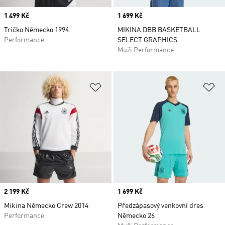
Price
1 499 Kč
Price
1 699 Kč
Tričko Německo 1994
MIKINA DBB BASKETBALL
Performance
SELECT GRAPHICS
Muži Performance
Přidat do seznamu přání
Př
Price
2 199 Kč
Price
1 699 Kč
Mikina Německo Crew 2014
Předzápasový venkovní dres
Performance
Německo 26