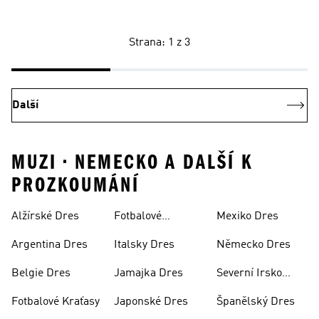
Strana: 1 z 3
Další
MUZI • NEMECKO A DALŠÍ K
PROZKOUMÁNÍ
Alžírské Dres
Fotbalové
Mexiko Dres
Soupravy
Argentina Dres
Italsky Dres
Německo Dres
Belgie Dres
Jamajka Dres
Severní Irsko
Dres
Fotbalové Kraťasy
Japonské Dres
Španělský Dres