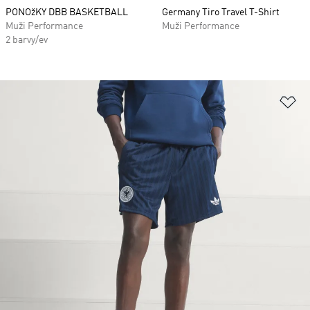
PONOžKY DBB BASKETBALL
Germany Tiro Travel T-Shirt
Muži Performance
Muži Performance
2 barvy/ev
Př