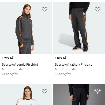
Přidat do seznamu přání
Př
Price
1 799 Kč
Price
1 599 Kč
Sportovní bunda Firebird
Sportovní kalhoty Firebird
Muži Originals
Muži Originals
21 barvy/ev
18 barvy/ev
Přidat do seznamu přání
Př