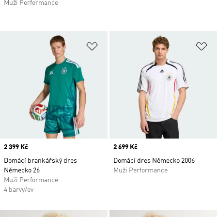
Muži Performance
Přidat do seznamu přání
Př
Price
2 399 Kč
Price
2 699 Kč
Domácí brankářský dres
Domácí dres Německo 2006
Německo 26
Muži Performance
Muži Performance
4 barvy/ev