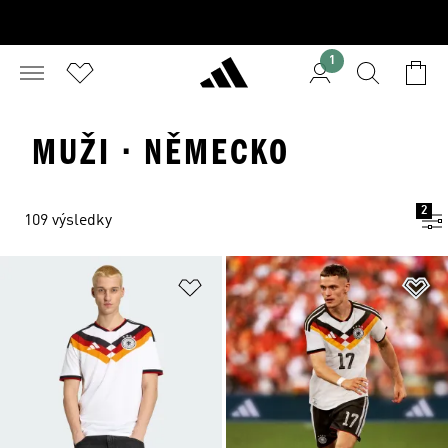
1
MUŽI · NĚMECKO
2
109 výsledky
Přidat do seznamu přání
Př