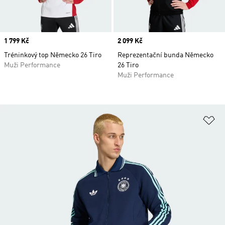
Price
1 799 Kč
Price
2 099 Kč
Tréninkový top Německo 26 Tiro
Reprezentační bunda Německo
Muži Performance
26 Tiro
Muži Performance
Př