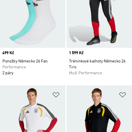
Price
499 Kč
Price
1 599 Kč
Ponožky Německo 26 Fan
Tréninkové kalhoty Německo 26
Performance
Tiro
2 páry
Muži Performance
Přidat do seznamu přání
Př