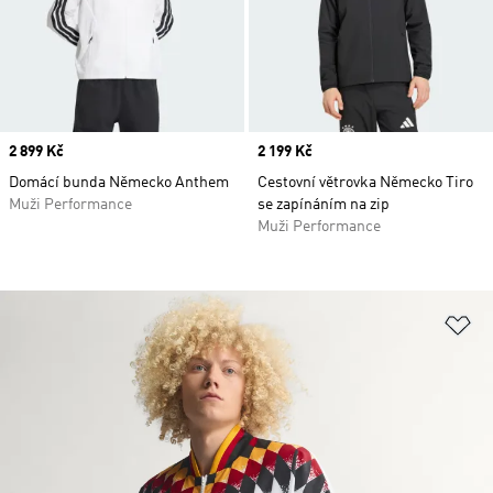
Price
2 899 Kč
Price
2 199 Kč
Domácí bunda Německo Anthem
Cestovní větrovka Německo Tiro
Muži Performance
se zapínáním na zip
Muži Performance
Př