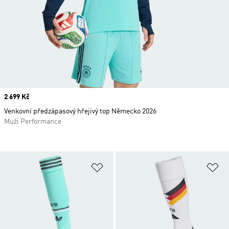
Price
2 699 Kč
Venkovní předzápasový hřejivý top Německo 2026
Muži Performance
Přidat do seznamu přání
Př