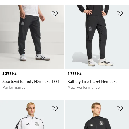
Přidat do seznamu přání
Př
Price
2 399 Kč
Price
1 799 Kč
Sportovní kalhoty Německo 1994
Kalhoty Tiro Travel Německo
Performance
Muži Performance
Přidat do seznamu přání
Př