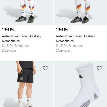
Price
1 349 Kč
Price
1 349 Kč
Autentické domácí kraťasy
Autentické domácí kraťasy
Německo 26
Německo 26
Muži Performance
Muži Performance
2 barvy/ev
2 barvy/ev
Přidat do seznamu přání
Př