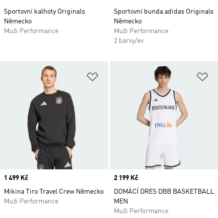
Sportovní kalhoty Originals
Sportovní bunda adidas Originals
Německo
Německo
Muži Performance
Muži Performance
2 barvy/ev
Přidat do seznamu přání
Př
Price
1 499 Kč
Price
2 199 Kč
Mikina Tiro Travel Crew Německo
DOMÁCÍ DRES DBB BASKETBALL
Muži Performance
MEN
Muži Performance