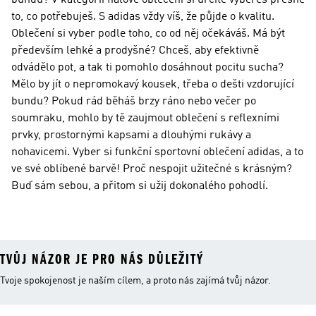
bundu? V kategorii fialové oblečení si určitě vybereš přesně
to, co potřebuješ. S adidas vždy víš, že půjde o kvalitu.
Oblečení si vyber podle toho, co od něj očekáváš. Má být
především lehké a prodyšné? Chceš, aby efektivně
odvádělo pot, a tak ti pomohlo dosáhnout pocitu sucha?
Mělo by jít o nepromokavý kousek, třeba o dešti vzdorující
bundu? Pokud rád běháš brzy ráno nebo večer po
soumraku, mohlo by tě zaujmout oblečení s reflexními
prvky, prostornými kapsami a dlouhými rukávy a
nohavicemi. Vyber si funkční sportovní oblečení adidas, a to
ve své oblíbené barvě! Proč nespojit užitečné s krásným?
Buď sám sebou, a přitom si užij dokonalého pohodlí.
TVŮJ NÁZOR JE PRO NÁS DŮLEŽITÝ
Tvoje spokojenost je naším cílem, a proto nás zajímá tvůj názor.