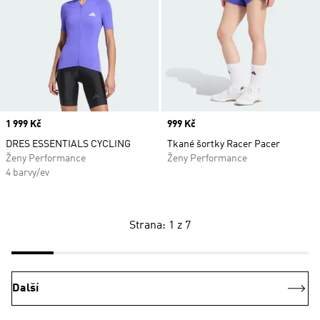
Price
1 999 Kč
Price
999 Kč
DRES ESSENTIALS CYCLING
Tkané šortky Racer Pacer
Ženy Performance
Ženy Performance
4 barvy/ev
Strana: 1 z 7
Další