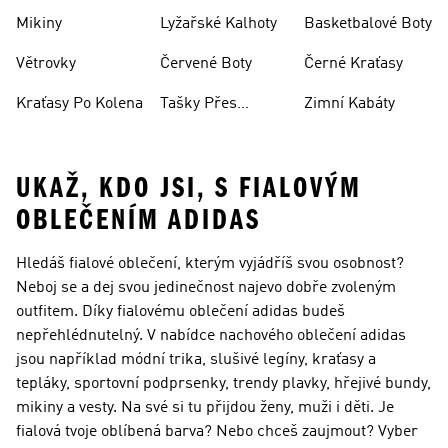
Mikiny
Lyžařské Kalhoty
Basketbalové Boty
Větrovky
Červené Boty
Černé Kraťasy
Kraťasy Po Kolena
Tašky Přes
Zimní Kabáty
Rameno
UKAŽ, KDO JSI, S FIALOVÝM
OBLEČENÍM ADIDAS
Hledáš fialové oblečení, kterým vyjádříš svou osobnost?
Neboj se a dej svou jedinečnost najevo dobře zvoleným
outfitem. Díky fialovému oblečení adidas budeš
nepřehlédnutelný. V nabídce nachového oblečení adidas
jsou například módní trika, slušivé legíny, kraťasy a
tepláky, sportovní podprsenky, trendy plavky, hřejivé bundy,
mikiny a vesty. Na své si tu přijdou ženy, muži i děti. Je
fialová tvoje oblíbená barva? Nebo chceš zaujmout? Vyber