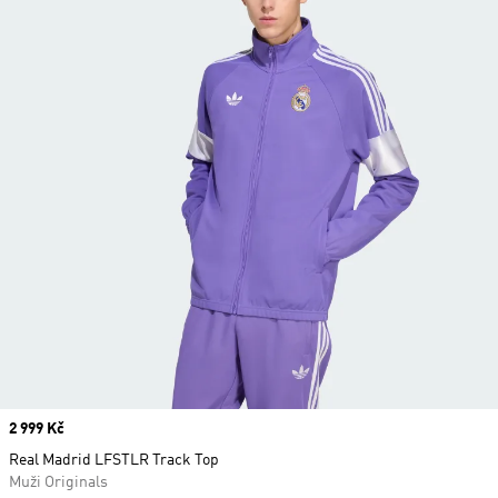
Price
2 999 Kč
Real Madrid LFSTLR Track Top
Muži Originals