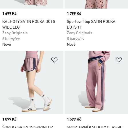
Price
1 699 Kč
Price
1 799 Kč
KALHOTY SATIN POLKA DOTS
Sportovní top SATIN POLKA
WIDE LEG
DOTS TT
Ženy Originals
Ženy Originals
6 barvy/ev
8 barvy/ev
Nové
Nové
Přidat do seznamu přání
Př
Price
1 099 Kč
Price
1 599 Kč
ŠORTKY SATIN 3S SPRINTER
SPORTOVNÍ KALHOTY CLASSIC