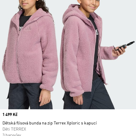
Price
1 499 Kč
Dětská flísová bunda na zip Terrex Xploric s kapucí
Děti TERREX
3 barvy/ev