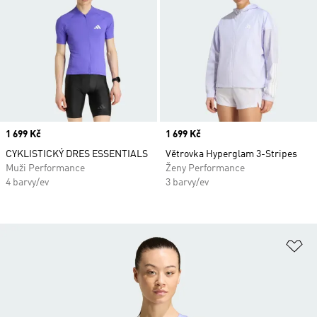
Price
1 699 Kč
Price
1 699 Kč
CYKLISTICKÝ DRES ESSENTIALS
Větrovka Hyperglam 3-Stripes
Muži Performance
Ženy Performance
4 barvy/ev
3 barvy/ev
Př