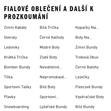
FIALOVÉ OBLEČENÍ A DALŠÍ K
PROZKOUMÁNÍ
Zimní Kabáty
Bílá Trička
Kopačky Na
Rugby
Overaly
Černé Kalhoty
Boty Na
Skateboarding
Ledvinky
Modré Boty
Zimní Bundy
Krátká Trička
Zlaté Boty
Treková Obuv
Bomber Bundy
Neviditelné
Černé Batohy
Ponožky
Tílka
Nepromokavé
Lezečky
Bundy
Sportovní Tašky
Bílé Boty
Fleecové Bundy
Plavky
Sportovní
Vzpěračské Boty
Oblečení
Snowboarding
Lyžařské Bundy
Bílé Bundy