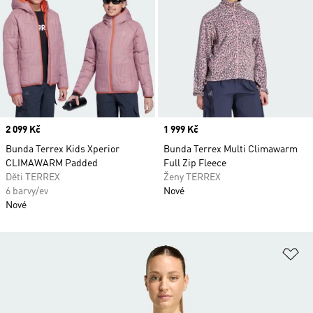
Price
2 099 Kč
Price
1 999 Kč
Bunda Terrex Kids Xperior
Bunda Terrex Multi Climawarm
CLIMAWARM Padded
Full Zip Fleece
Děti TERREX
Ženy TERREX
6 barvy/ev
Nové
Nové
Př