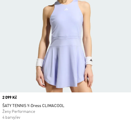
Price
2 099 Kč
ŠATY TENNIS Y-Dress CLIMACOOL
Ženy Performance
4 barvy/ev