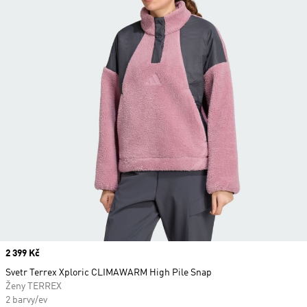
Price
2 399 Kč
Svetr Terrex Xploric CLIMAWARM High Pile Snap
Ženy TERREX
2 barvy/ev