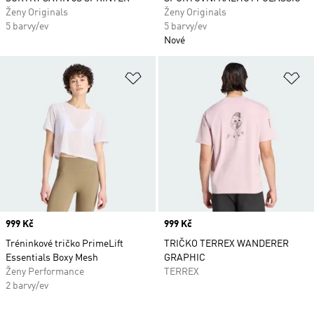
Ženy Originals
Ženy Originals
5 barvy/ev
5 barvy/ev
Nové
Přidat do seznamu přání
Př
Price
999 Kč
Price
999 Kč
Tréninkové tričko PrimeLift
TRIČKO TERREX WANDERER
Essentials Boxy Mesh
GRAPHIC
Ženy Performance
TERREX
2 barvy/ev