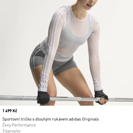
Price
1 499 Kč
Sportovní tričko s dlouhým rukávem adidas Originals
Ženy Performance
3 barvy/ev