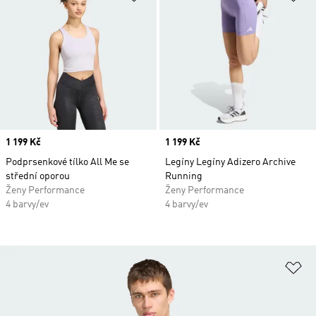
Price
1 199 Kč
Price
1 199 Kč
Podprsenkové tílko All Me se
Legíny Legíny Adizero Archive
střední oporou
Running
Ženy Performance
Ženy Performance
4 barvy/ev
4 barvy/ev
Př