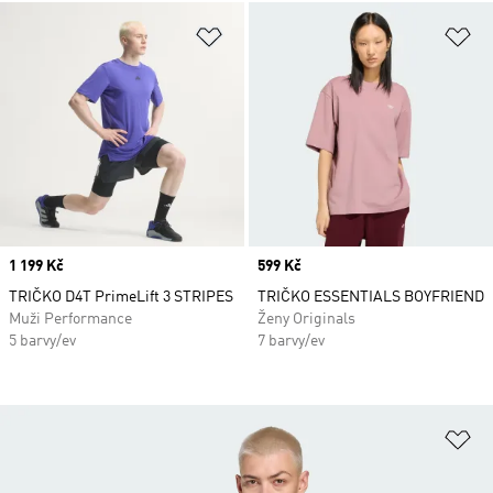
Přidat do seznamu přání
Př
Price
1 199 Kč
Price
599 Kč
TRIČKO D4T PrimeLift 3 STRIPES
TRIČKO ESSENTIALS BOYFRIEND
Muži Performance
Ženy Originals
5 barvy/ev
7 barvy/ev
Př