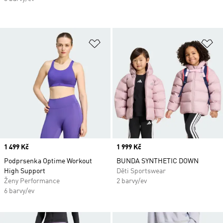
Přidat do seznamu přání
Př
Price
1 499 Kč
Price
1 999 Kč
Podprsenka Optime Workout
BUNDA SYNTHETIC DOWN
High Support
Děti Sportswear
Ženy Performance
2 barvy/ev
6 barvy/ev