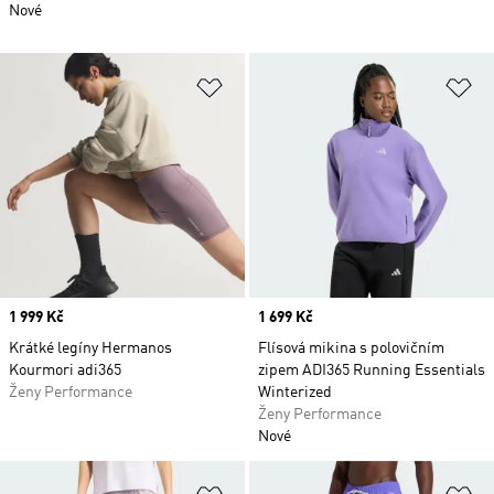
Nové
Přidat do seznamu přání
Př
Price
1 999 Kč
Price
1 699 Kč
Krátké legíny Hermanos
Flísová mikina s polovičním
Kourmori adi365
zipem ADI365 Running Essentials
Ženy Performance
Winterized
Ženy Performance
Nové
Přidat do seznamu přání
Př