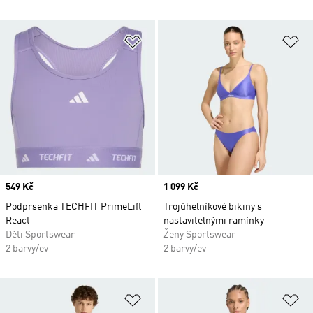
Přidat do seznamu přání
Př
Price
549 Kč
Price
1 099 Kč
Podprsenka TECHFIT PrimeLift
Trojúhelníkové bikiny s
React
nastavitelnými ramínky
Děti Sportswear
Ženy Sportswear
2 barvy/ev
2 barvy/ev
Přidat do seznamu přání
Př