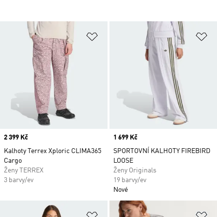
Přidat do seznamu přání
Př
Price
2 399 Kč
Price
1 699 Kč
Kalhoty Terrex Xploric CLIMA365
SPORTOVNÍ KALHOTY FIREBIRD
Cargo
LOOSE
Ženy TERREX
Ženy Originals
3 barvy/ev
19 barvy/ev
Nové
Přidat do seznamu přání
Př