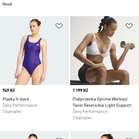
Nové
Přidat do seznamu přání
Př
Price
749 Kč
Price
1 199 Kč
Plavky V-back
Podprsenka Optime Workout
Ženy Performance
Twist Reversible Light Support
5 barvy/ev
Ženy Performance
2 barvy/ev