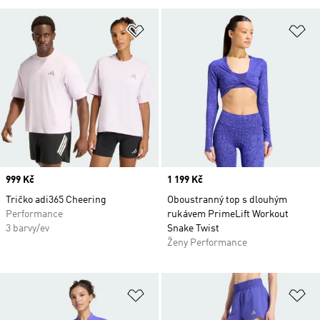
Přidat do seznamu přání
Př
Price
999 Kč
Price
1 199 Kč
Tričko adi365 Cheering
Oboustranný top s dlouhým
Performance
rukávem PrimeLift Workout
3 barvy/ev
Snake Twist
Ženy Performance
Přidat do seznamu přání
Př