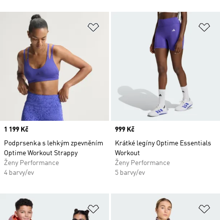
Přidat do seznamu přání
Př
Price
1 199 Kč
Price
999 Kč
Podprsenka s lehkým zpevněním
Krátké legíny Optime Essentials
Optime Workout Strappy
Workout
Ženy Performance
Ženy Performance
4 barvy/ev
5 barvy/ev
Přidat do seznamu přání
Př