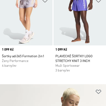
Price
1 099 Kč
Price
1 099 Kč
Šortky adi365 Formotion 2in1
PLAVECKÉ ŠORTKY LOGO
Ženy Performance
STRETCHY KNIT 3 INCH
4 barvy/ev
Muži Sportswear
3 barvy/ev
Př