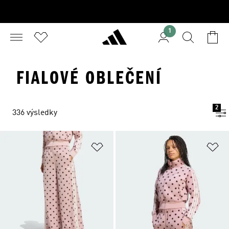
1
FIALOVÉ OBLEČENÍ
2
336 výsledky
Přidat do seznamu přání
Př