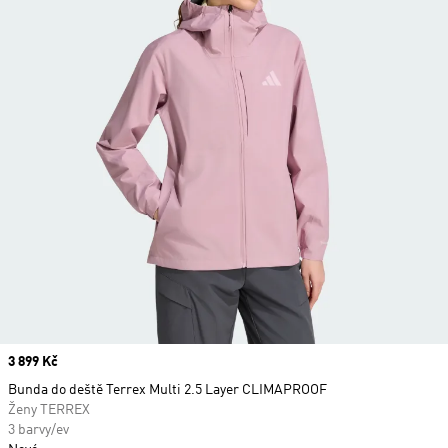
Price
3 899 Kč
Bunda do deště Terrex Multi 2.5 Layer CLIMAPROOF
Ženy TERREX
3 barvy/ev