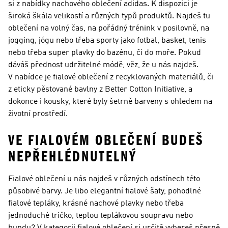
si z nabídky nachového oblečení adidas. K dispozici je
široká škála velikostí a různých typů produktů. Najdeš tu
oblečení na volný čas, na pořádný trénink v posilovně, na
jogging, jógu nebo třeba sporty jako fotbal, basket, tenis
nebo třeba super plavky do bazénu, či do moře. Pokud
dáváš přednost udržitelné módě, věz, že u nás najdeš.
V nabídce je fialové oblečení z recyklovaných materiálů, či
z eticky pěstované bavlny z Better Cotton Initiative, a
dokonce i kousky, které byly šetrně barveny s ohledem na
životní prostředí.
VE FIALOVÉM OBLEČENÍ BUDEŠ
NEPŘEHLÉDNUTELNÝ
Fialové oblečení u nás najdeš v různých odstínech této
působivé barvy. Je libo elegantní fialové šaty, pohodlné
fialové tepláky, krásné nachové plavky nebo třeba
jednoduché tričko, teplou teplákovou soupravu nebo