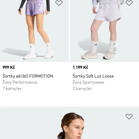
Přidat do seznamu přání
Př
Price
999 Kč
Price
1 199 Kč
Šortky adi365 FORMOTION
Šortky Soft Lux Loose
Ženy Performance
Ženy Sportswear
7 barvy/ev
3 barvy/ev
Př