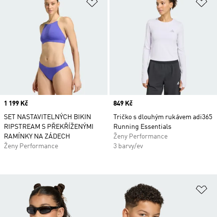
Přidat do seznamu přání
Př
Price
1 199 Kč
Price
849 Kč
SET NASTAVITELNÝCH BIKIN
Tričko s dlouhým rukávem adi365
RIPSTREAM S PŘEKŘÍŽENÝMI
Running Essentials
RAMÍNKY NA ZÁDECH
Ženy Performance
Ženy Performance
3 barvy/ev
Př