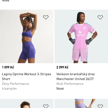
Nové
Přidat do seznamu přání
Př
Price
1 099 Kč
Price
2 399 Kč
Legíny Optime Workout 3-Stripes
Venkovní brankářský dres
Short
Manchester United 26/27
Ženy Performance
Muži Performance
6 barvy/ev
Nové
Přidat do seznamu přání
Př