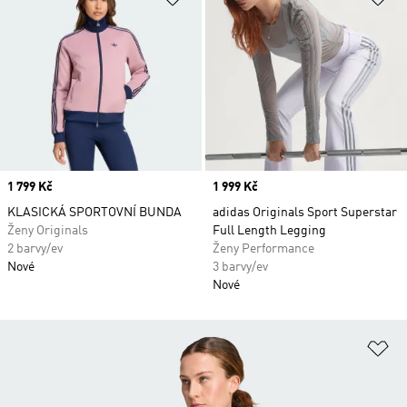
Price
1 799 Kč
Price
1 999 Kč
KLASICKÁ SPORTOVNÍ BUNDA
adidas Originals Sport Superstar
Ženy Originals
Full Length Legging
2 barvy/ev
Ženy Performance
Nové
3 barvy/ev
Nové
Př