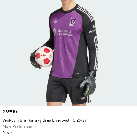
Price
2 699 Kč
Venkovní brankářský dres Liverpool FC 26/27
Muži Performance
Nové