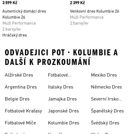
Price
3 599 Kč
Price
2 399 Kč
Autentický domácí dres
Venkovní dres Kolumbie 26
Kolumbie 26
Muži Performance
Muži Performance
2 barvy/ev
2 barvy/ev
Hráčský dres
ODVADEJICI POT • KOLUMBIE A
DALŠÍ K PROZKOUMÁNÍ
Alžírské Dres
Fotbalové
Mexiko Dres
Soupravy
Argentina Dres
Italsky Dres
Německo Dres
Belgie Dres
Jamajka Dres
Severní Irsko
Dres
Fotbalové Kraťasy
Japonské Dres
Španělský Dres
Fotbalové Míče
Kolumbie Dres
Švédský Dres