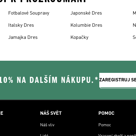
Fotbalové Soupravy
Japonské Dres
M
Italsky Dres
Kolumbie Dres
N
Jamajka Dres
Kopačky
S
 10% NA DALŠÍM NÁKUPU.*
ZAREGISTRUJ S
CE
NÁŠ SVĚT
POMOC
Náš vliv
Pomoc
Lidé
Vracení zboží a peně