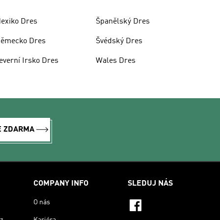
exiko Dres
Španělský Dres
ěmecko Dres
Švédský Dres
everní Irsko Dres
Wales Dres
E ZDARMA
COMPANY INFO
SLEDUJ NÁS
O nás
z
Kariéra