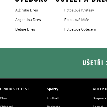
Alžírské Dres
Fotbalové Kraťasy
Argentina Dres
Fotbalové Míče
Belgie Dres
Fotbalové Oblečení
UŠETŘI
PRODUKTY TEST
Sporty
KOLEK
Obuv
Football
Originals
Oblečení
Basketbal
Spezial