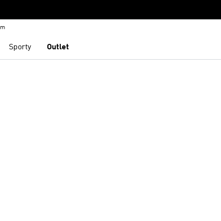
em
Sporty
Outlet
namu přání