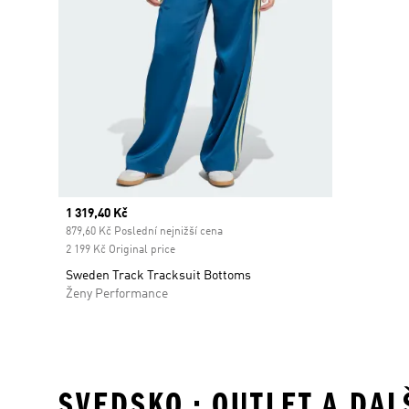
Current price
1 319,40 Kč
879,60 Kč Poslední nejnižší cena
2 199 Kč Original price
Sweden Track Tracksuit Bottoms
Ženy Performance
SVEDSKO • OUTLET A DA