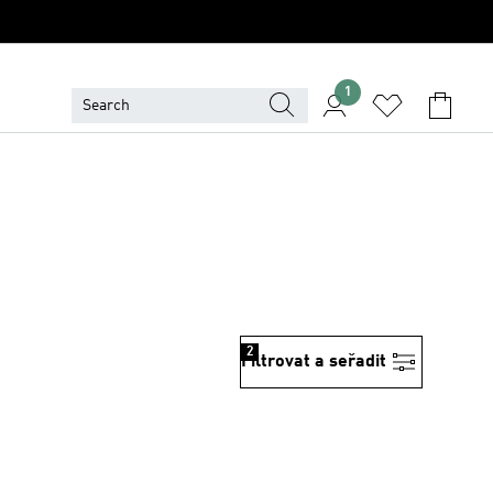
1
2
Filtrovat a seřadit