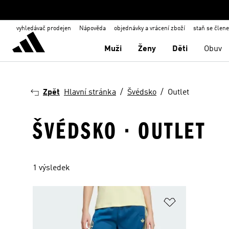
vyhledávač prodejen
Nápověda
objednávky a vrácení zboží
staň se člen
Muži
Ženy
Děti
Obuv
Zpět
Hlavní stránka
Švédsko
Outlet
ŠVÉDSKO · OUTLET
1 výsledek
Přidat do sez