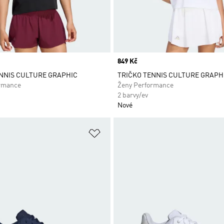
Price
849 Kč
NNIS CULTURE GRAPHIC
TRIČKO TENNIS CULTURE GRAPH
rmance
Ženy Performance
2 barvy/ev
Nové
namu přání
Přidat do seznamu přání