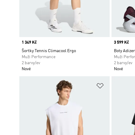
Price
1 349 Kč
Price
3 599 Kč
Šortky Tennis Climacool Ergo
Boty Adizer
Muži Performance
Muži Perfo
2 barvy/ev
2 barvy/ev
Nové
Nové
Přidat do sez