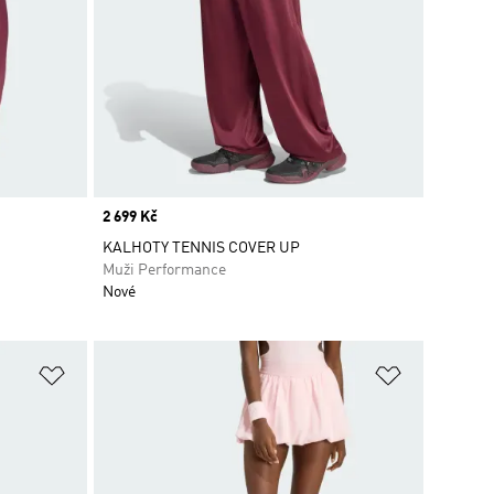
Price
2 699 Kč
KALHOTY TENNIS COVER UP
Muži Performance
Nové
Přidat do seznamu přání
Přidat do 