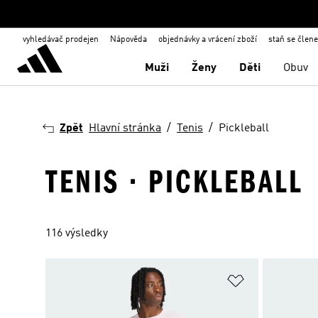
vyhledávač prodejen
Nápověda
objednávky a vrácení zboží
staň se člen
Muži
Ženy
Děti
Obuv
Zpět
Hlavní stránka
Tenis
Pickleball
TENIS · PICKLEBALL
116 výsledky
Přidat do sez