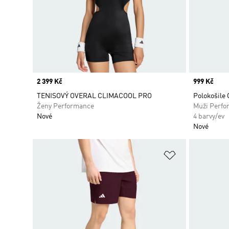
Price
2 399 Kč
Price
999 Kč
TENISOVÝ OVERAL CLIMACOOL PRO
Polokošile 
Ženy Performance
Muži Perfo
Nové
4 barvy/ev
Nové
Přidat do sez