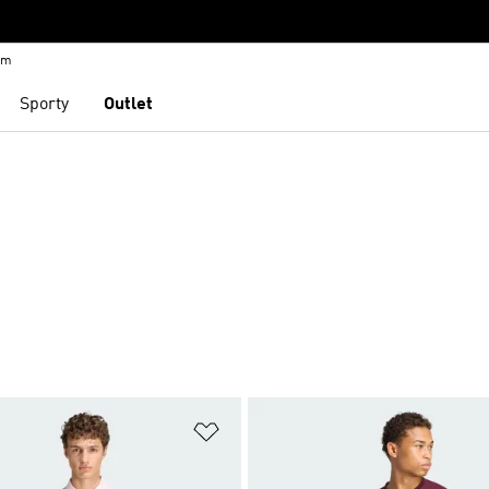
em
Sporty
Outlet
namu přání
Přidat do seznamu přání