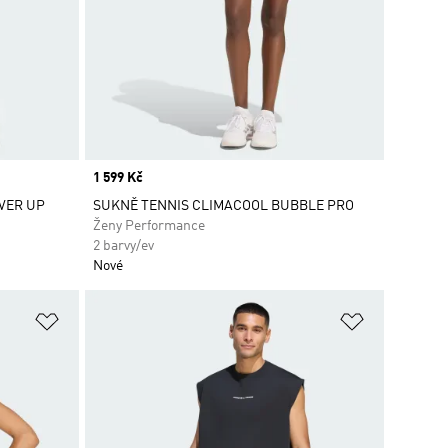
Price
1 599 Kč
VER UP
SUKNĚ TENNIS CLIMACOOL BUBBLE PRO
Ženy Performance
2 barvy/ev
Nové
Přidat do seznamu přání
Přidat do 