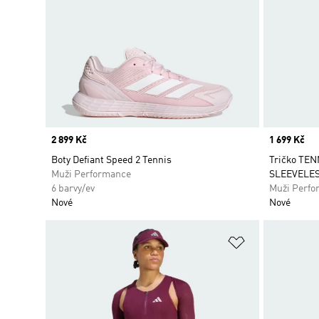
Price
2 899 Kč
Price
1 699 Kč
Boty Defiant Speed 2 Tennis
Tričko TE
Muži Performance
SLEEVELE
6 barvy/ev
Muži Perfo
Nové
Nové
Přidat do sez