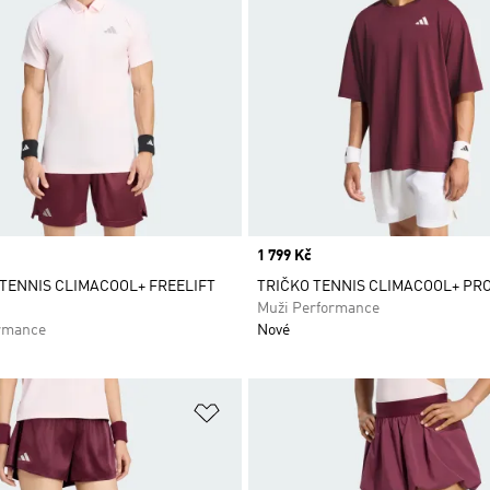
Price
1 799 Kč
o TENNIS CLIMACOOL+ FREELIFT
TRIČKO TENNIS CLIMACOOL+ PR
Muži Performance
rmance
Nové
namu přání
Přidat do seznamu přání