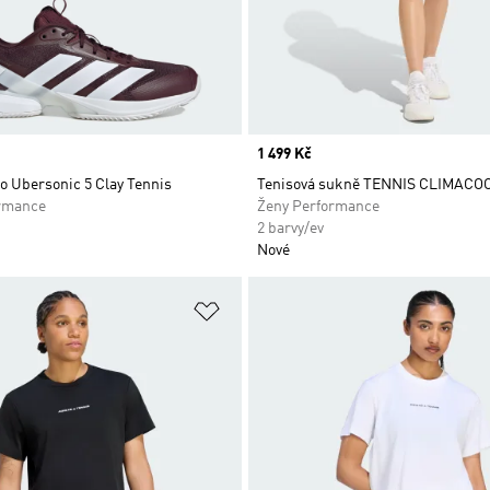
Price
1 499 Kč
o Ubersonic 5 Clay Tennis
Tenisová sukně TENNIS CLIMAC
rmance
Ženy Performance
2 barvy/ev
Nové
namu přání
Přidat do seznamu přání