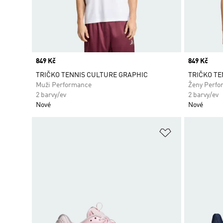
Price
849 Kč
Price
849 Kč
TRIČKO TENNIS CULTURE GRAPHIC
TRIČKO TE
Muži Performance
Ženy Perfo
2 barvy/ev
2 barvy/ev
Nové
Nové
Přidat do sez