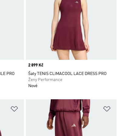
Price
2 899 Kč
BLE PRO
Šaty TENIS CLIMACOOL LACE DRESS PRO
Ženy Performance
Nové
Přidat do seznamu přání
Přidat do 