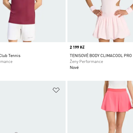
Price
2 199 Kč
Club Tennis
TENISOVÉ BODY CLIMACOOL PRO
rmance
Ženy Performance
Nové
namu přání
Přidat do seznamu přání