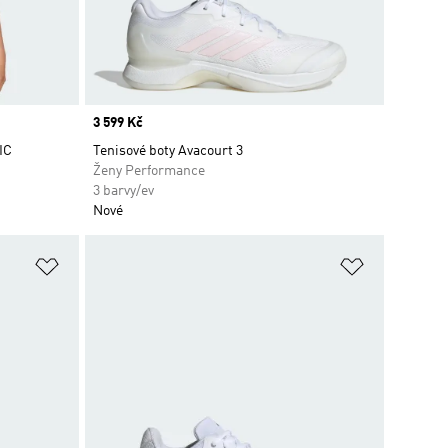
Price
3 599 Kč
IC
Tenisové boty Avacourt 3
Ženy Performance
3 barvy/ev
Nové
Přidat do seznamu přání
Přidat do 