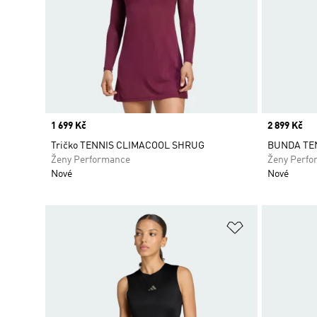
Price
1 699 Kč
Price
2 899 Kč
Tričko TENNIS CLIMACOOL SHRUG
BUNDA TE
Ženy Performance
Ženy Perfo
Nové
Nové
Přidat do sez