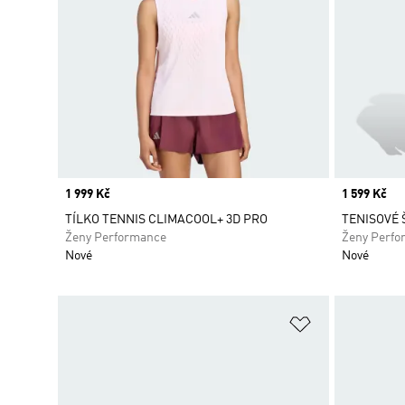
Price
1 999 Kč
Price
1 599 Kč
TÍLKO TENNIS CLIMACOOL+ 3D PRO
TENISOVÉ 
Ženy Performance
Ženy Perfo
Nové
Nové
Přidat do sez