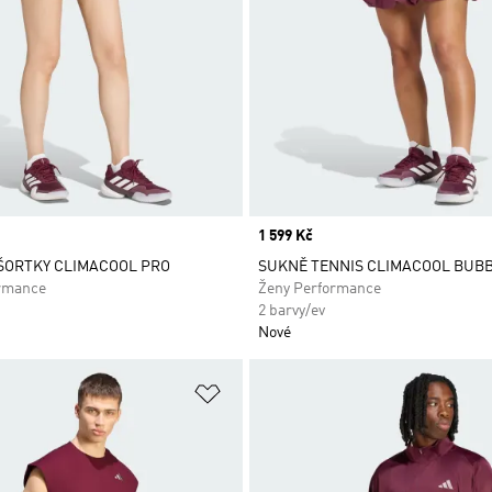
Price
1 599 Kč
ŠORTKY CLIMACOOL PRO
SUKNĚ TENNIS CLIMACOOL BUB
rmance
Ženy Performance
2 barvy/ev
Nové
namu přání
Přidat do seznamu přání