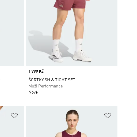
Price
1 799 Kč
O
ŠORTKY SH & TIGHT SET
Muži Performance
Nové
Přidat do seznamu přání
Přidat do 