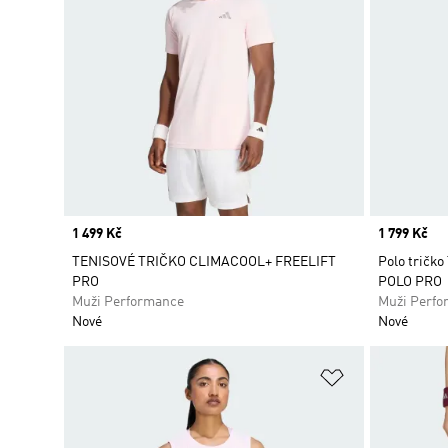
Price
1 499 Kč
Price
1 799 Kč
TENISOVÉ TRIČKO CLIMACOOL+ FREELIFT
Polo tričk
PRO
POLO PRO
Muži Performance
Muži Perfo
Nové
Nové
Přidat do sez