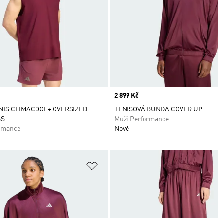
Price
2 899 Kč
NNIS CLIMACOOL+ OVERSIZED
TENISOVÁ BUNDA COVER UP
SS
Muži Performance
rmance
Nové
namu přání
Přidat do seznamu přání