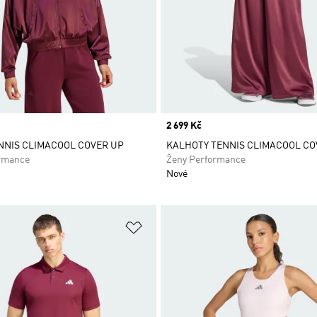
Price
2 699 Kč
NNIS CLIMACOOL COVER UP
KALHOTY TENNIS CLIMACOOL CO
rmance
Ženy Performance
Nové
namu přání
Přidat do seznamu přání