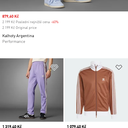
Sale price
879,60 Kč
2 199 Kč Poslední nejnižší cena
-60%
Discount
2 199 Kč Original price
Kalhoty Argentina
Performance
Přidat do seznamu přání
Př
Current price
1 319,40 Kč
Current price
1 079,40 Kč