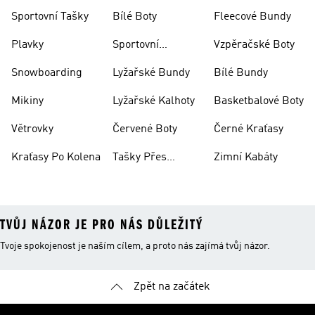
Bundy
Sportovní Tašky
Bílé Boty
Fleecové Bundy
Plavky
Sportovní
Vzpěračské Boty
Oblečení
Snowboarding
Lyžařské Bundy
Bílé Bundy
Mikiny
Lyžařské Kalhoty
Basketbalové Boty
Větrovky
Červené Boty
Černé Kraťasy
Kraťasy Po Kolena
Tašky Přes
Zimní Kabáty
Rameno
TVŮJ NÁZOR JE PRO NÁS DŮLEŽITÝ
Tvoje spokojenost je naším cílem, a proto nás zajímá tvůj názor.
Zpět na začátek