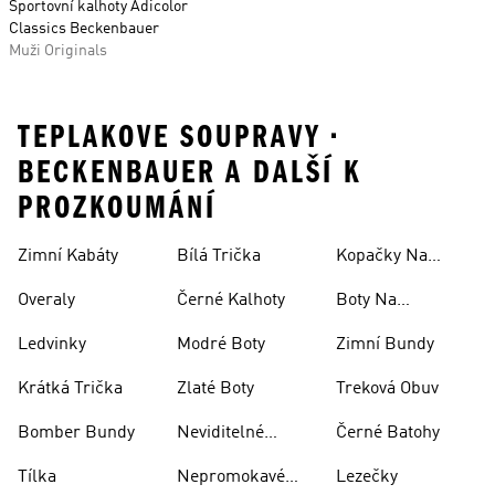
Sportovní kalhoty Adicolor
Classics Beckenbauer
Muži Originals
TEPLAKOVE SOUPRAVY •
BECKENBAUER A DALŠÍ K
PROZKOUMÁNÍ
Zimní Kabáty
Bílá Trička
Kopačky Na
Rugby
Overaly
Černé Kalhoty
Boty Na
Skateboarding
Ledvinky
Modré Boty
Zimní Bundy
Krátká Trička
Zlaté Boty
Treková Obuv
Bomber Bundy
Neviditelné
Černé Batohy
Ponožky
Tílka
Nepromokavé
Lezečky