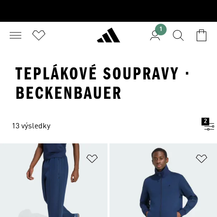
1
TEPLÁKOVÉ SOUPRAVY ·
BECKENBAUER
2
13 výsledky
Přidat do seznamu přání
Př