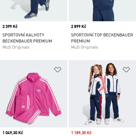
Price
2 399 Kč
Price
2 899 Kč
SPORTOVNÍ KALHOTY
SPORTOVNÍ TOP BECKENBAUER
BECKENBAUER PREMIUM
PREMIUM
Muži Originals
Muži Originals
Přidat do seznamu přání
Př
Current price
1 049,30 Kč
Sale price
1 189,30 Kč