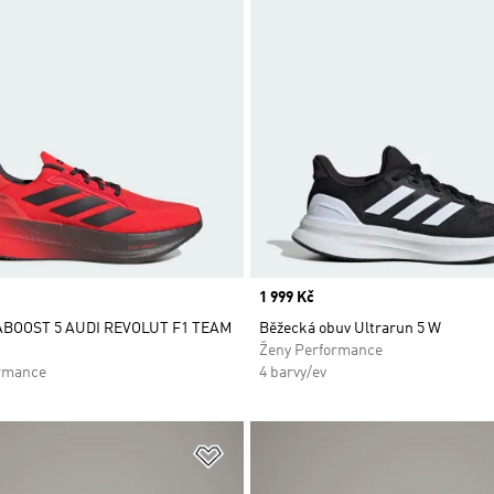
Price
1 999 Kč
ABOOST 5 AUDI REVOLUT F1 TEAM
Běžecká obuv Ultrarun 5 W
Ženy Performance
rmance
4 barvy/ev
namu přání
Přidat do seznamu přání