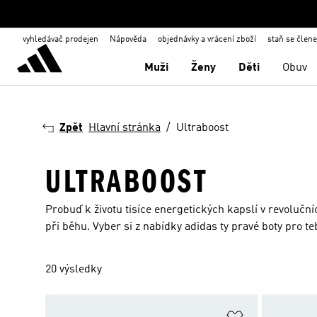
vyhledávač prodejen
Nápověda
objednávky a vrácení zboží
staň se člen
Muži
Ženy
Děti
Obuv
Zpět
Hlavní stránka
Ultraboost
ULTRABOOST
Probuď k životu tisíce energetických kapslí v revoluční
při běhu. Vyber si z nabídky adidas ty pravé boty pro te
20 výsledky
Přidat do sez