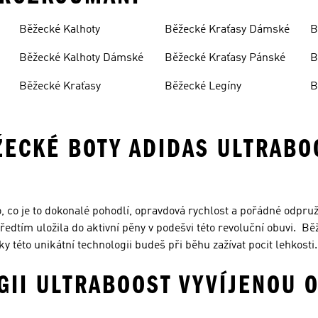
Běžecké Kalhoty
Běžecké Kraťasy Dámské
B
Běžecké Kalhoty Dámské
Běžecké Kraťasy Pánské
B
Běžecké Kraťasy
Běžecké Legíny
B
ŽECKÉ BOTY ADIDAS ULTRABO
M
o, co je to dokonalé pohodlí, opravdová rychlost a pořádné odpru
ředtím uložila do aktivní pěny v podešvi této revoluční obuvi. B
ky této unikátní technologii budeš při běhu zažívat pocit lehkosti.
GII ULTRABOOST VYVÍJENOU 