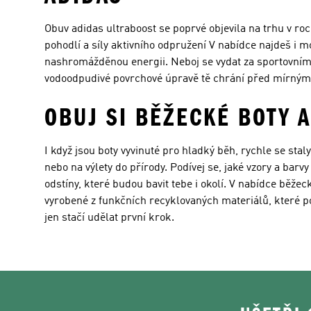
Obuv adidas ultraboost se poprvé objevila na trhu v ro
pohodlí a síly aktivního odpružení V nabídce najdeš i m
nashromážděnou energii. Neboj se vydat za sportovními 
vodoodpudivé povrchové úpravě tě chrání před mírný
OBUJ SI BĚŽECKÉ BOTY 
I když jsou boty vyvinuté pro hladký běh, rychle se stal
nebo na výlety do přírody. Podívej se, jaké vzory a ba
odstíny, které budou bavit tebe i okolí. V nabídce běž
vyrobené z funkčních recyklovaných materiálů, které p
jen stačí udělat první krok.