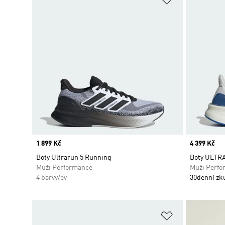
Price
1 899 Kč
Price
4 399 Kč
Boty Ultrarun 5 Running
Boty ULTR
Muži Performance
Muži Perfo
4 barvy/ev
30denní zk
Přidat do sez