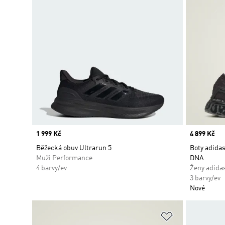
Price
1 999 Kč
Price
4 899 Kč
Běžecká obuv Ultrarun 5
Boty adidas
Muži Performance
DNA
4 barvy/ev
Ženy adidas
3 barvy/ev
Nové
Přidat do sez