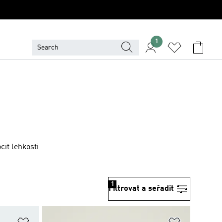
1
cit lehkosti
1
Filtrovat a seřadit
Přidat do seznamu přání
Přidat do 