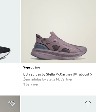
Vyprodáno
Boty adidas by Stella McCartney Ultraboost 5
Ženy adidas by Stella McCartney
3 barvy/ev
Přidat do seznamu přání
Přidat do 