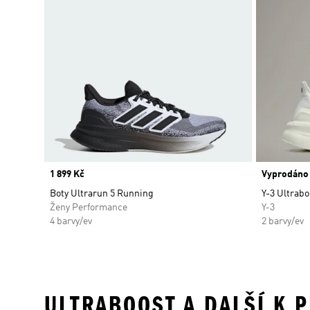
Price
1 899 Kč
Vyprodáno
Boty Ultrarun 5 Running
Y-3 Ultrabo
Ženy Performance
Y-3
4 barvy/ev
2 barvy/ev
ULTRABOOST A DALŠÍ K 